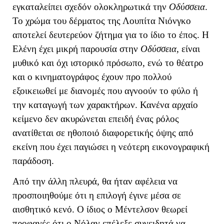
εγκαταλείπει σχεδόν ολοκληρωτικά την
Οδύσσεια
.
Το χρώμα του δέρματος της Λουπίτα Νιόνγκο
αποτελεί δευτερεύον ζήτημα για το ίδιο το έπος. Η
Ελένη έχει μικρή παρουσία στην
Οδύσσεια
, είναι
μυθικό και όχι ιστορικό πρόσωπο, ενώ το θέατρο
και ο κινηματογράφος έχουν προ πολλού
εξοικειωθεί με διανομές που αγνοούν το φύλο ή
την καταγωγή των χαρακτήρων. Κανένα αρχαίο
κείμενο δεν ακυρώνεται επειδή ένας ρόλος
ανατίθεται σε ηθοποιό διαφορετικής όψης από
εκείνη που έχει παγιώσει η νεότερη εικονογραφική
παράδοση.
Από την άλλη πλευρά, θα ήταν αφέλεια να
προσποιηθούμε ότι η επιλογή έγινε μέσα σε
αισθητικό κενό. Ο ίδιος ο Μέντελσον θεωρεί
προφανές ότι ο Νόλαν επέλεξε συνειδητά να