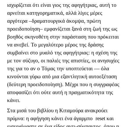
ισχυρίζεται ότι είναι γιος της αφηγήτριας, αυτή το
αρνείται κατηγορηματικά, αλλά λίγες μέρες
αργότερα –δραματουργικά άκομψα, πρώτη
προειδοποίηση– εμφανίζεται ξανά στη ζωή της ως
βοηθός σκηνοθέτη στην παράσταση που πρόκειται
να ανεβεί. Το μεγαλύτερο μέρος της δράσης
συμβαίνει στο μυαλό της αφηγήτριας: η σχέση της
με τον σύζυγο, οι παλιές της απιστίες, οι ανησυχίες
της για το αν ο Τόμας την υποπτεύεται — όλα
κινούνται γύρω από μια εξαντλητική αυτοεξέταση
(δεύτερη προειδοποίηση). Μέχρι που η συγγραφέας
αποφασίζει ότι ούτε αυτή η πραγματικότητα της
κάνει.
Στα μισά του βιβλίου η Κιταμούρα ανακρούει
πρύμνα: η αφήγηση κάνει ένα άγαρμπο
reset
και
εισερχόμαστε σε ένα είδος αντι-σύμπαντος, όπου η