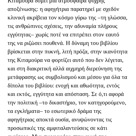
Κιταμούρα δομεί μια ατμόσφαιρα ψυχρής
αποξένωσης: η αφηγήτρια παρατηρεί με σχεδόν
κλινική ακρίβεια τον κόσμο γύρω της –τη γλώσσα,
τις ανθρώπινες σχέσεις, την αδυναμία πλήρους
εγγύτητας– χωρίς ποτέ να επιτρέπει στον εαυτό
της να ριζώσει πουθενά. Η δύναμη του βιβλίου
βρίσκεται στην πυκνή, λιτή πρόζα, στην ικανότητα
της Κιταμούρα να φορτίζει αυτό που δεν λέγεται,
και στη διακριτική αλλά αιχμηρή διερεύνηση της
μετάφρασης ως συμβολισμού και μέσου για όλα τα
δίπολα του βιβλίου: ενοχή και αθωότητα, εντός
και εκτός, εγγύτητα και απόσταση. Σε ό,τι αφορά
την πολιτική –το δικαστήριο, τον κατηγορούμενο,
τα εγκλήματα– το εσωτερικό δράμα της
αφηγήτριας αποκτά ουσία, ανυψώνοντας τις
προσωπικές της αμφιταλαντεύσεις σε κάτι