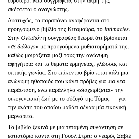
ευρύτερο. Μια συγγραφέας στην ακμή της,
σκέφτεται ο αναγνώστης.
Δυστυχώς, τα παραπάνω αναφέρονται στο
προηγούμενο βιβλίο της Κιταμούρα, το
Intimacies
.
Στην
Οντισιόν
η συγγραφέας θεωρεί ότι βρίσκεται
«
σε διάλογο
» με προηγούμενα μυθιστορήματά της,
καθώς μοιράζεται μαζί τους την ανώνυμη
αφηγήτρια και τα θέματα ερμηνείας, γλώσσας και
οπτικής γωνίας. Στο επίκεντρο βρίσκεται πάλι μια
ανώνυμη ηθοποιός που κάνει πρόβες για μια νέα
παράσταση, ενώ παράλληλα «διαχειρίζεται» την
οικογενειακή ζωή με το σύζυγό της Τόμας — για
την αγάπη του οποίου μαδάει αέναα μία εικονική
μαργαρίτα.
Το βιβλίο ξεκινά με μια τεταμένη συνάντηση σε
εστιατόριο κοντά στη Γουόλ Στριτ: ο νεαρός Ξαβιέ