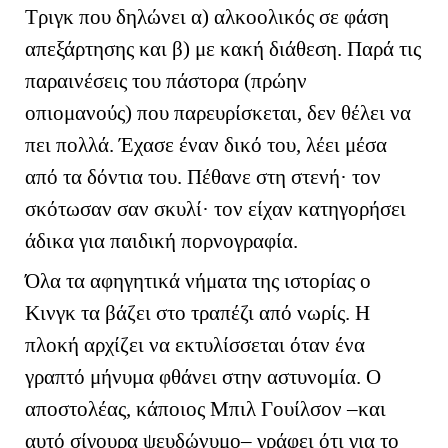
Τριγκ που δηλώνει α) αλκοολικός σε φάση
απεξάρτησης και β) με κακή διάθεση. Παρά τις
παραινέσεις του πάστορα (πρώην
οπιομανούς) που παρευρίσκεται, δεν θέλει να
πει πολλά. Έχασε έναν δικό του, λέει μέσα
από τα δόντια του. Πέθανε στη στενή· τον
σκότωσαν σαν σκυλί· τον είχαν κατηγορήσει
άδικα για παιδική πορνογραφία.
Όλα τα αφηγητικά νήματα της ιστορίας ο
Κινγκ τα βάζει στο τραπέζι από νωρίς. Η
πλοκή αρχίζει να εκτυλίσσεται όταν ένα
γραπτό μήνυμα φθάνει στην αστυνομία. Ο
αποστολέας, κάποιος Μπιλ Γουίλσον –και
αυτό σίγουρα ψευδώνυμο– γράφει ότι για το