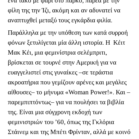
ένα τάκο με ψάρι στο πάρκο, παρέα με την
φίλη της την Ίζι, ακόμη και αν αδυνατεί να
αναπτυχθεί μεταξύ τους εγκάρδια φιλία.
Παράλληλα με την υπόθεση των κατά συρροή
φόνων ξετυλίγεται μία άλλη ιστορία. Η Κέιτ
Μακ Κέι, μια φεμινίστρια σελέμπριτι,
βρίσκεται σε τουρνέ στην Αμερική για να
ευαγγελιστεί στις γυναίκες –σε τεράστια
ακροατήρια που γεμίζουν αρένες και μεγάλες
αίθουσες– το μήνυμα «
Woman
Power
!». Και –
παρεμπιπτόντως– για να πουλήσει τα βιβλία
της. Είναι μια σύγχρονη εκδοχή των
φεμινιστριών του ’60, όπως της Γκλόρια
Στάινεμ και της Μπέτι Φρίνταν, αλλά με κοινό