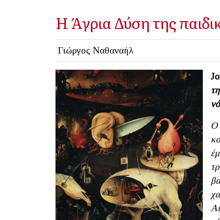
Η Άγρια Δύση της παιδι
Γιώργος Ναθαναήλ
Jo
τη
νό
Ο 
κο
έμ
τρ
βα
χα
Αυ