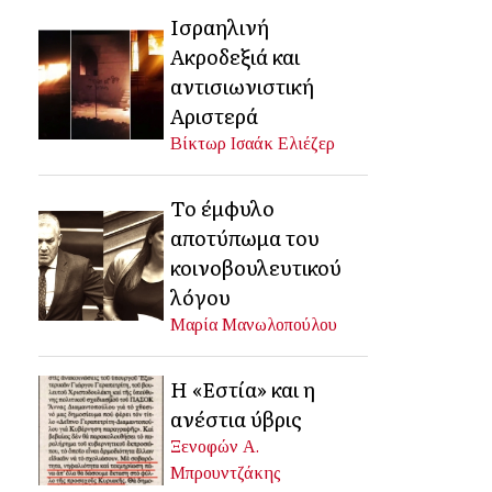
Ισραηλινή
Ακροδεξιά και
αντισιωνιστική
Αριστερά
Βίκτωρ Ισαάκ Ελιέζερ
Το έμφυλο
αποτύπωμα του
κοινοβουλευτικού
λόγου
Μαρία Μανωλοπούλου
Η «Εστία» και η
ανέστια ύβρις
Ξενοφών Α.
Μπρουντζάκης