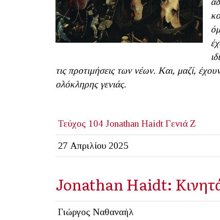
αδ
κο
όμ
έχ
ιδ
τις προτιμήσεις των νέων.
K
αι, μαζί, έχο
ολόκληρης γενιάς.
Τεύχος 104
Jonathan Haidt
Γενιά Ζ
27 Απριλίου 2025
Jonathan Haidt: Κινητά
Γιώργος Ναθαναήλ