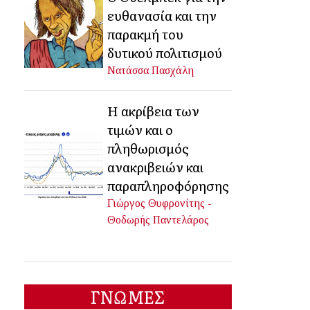
ευθανασία και την
παρακμή του
δυτικού πολιτισμού
Νατάσσα Πασχάλη
Η ακρίβεια των
τιμών και ο
πληθωρισμός
ανακριβειών και
παραπληροφόρησης
Γιώργος Θυφρονίτης -
Θοδωρής Παντελάρος
ΓΝΩΜΕΣ