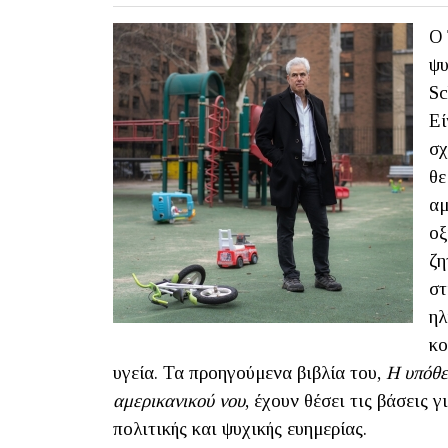
Ο 
ψυ
Sc
Εί
σχ
θε
αμ
οξ
ζη
στ
ηλ
κο
υγεία. Τα προηγούμενα βιβλία του,
Η υπόθε
αμερικανικού νου
, έχουν θέσει τις βάσεις 
πολιτικής και ψυχικής ευημερίας.