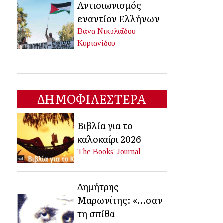
Αντισιωνισμός
εναντίον Ελλήνων
Βάνα Νικολαΐδου-
Κυριανίδου
ΔΗΜΟΦΙΛΕΣΤΕΡΑ
Βιβλία για το
καλοκαίρι 2026
The Books' Journal
Δημήτρης
Μαρωνίτης: «…σαν
τη σπίθα