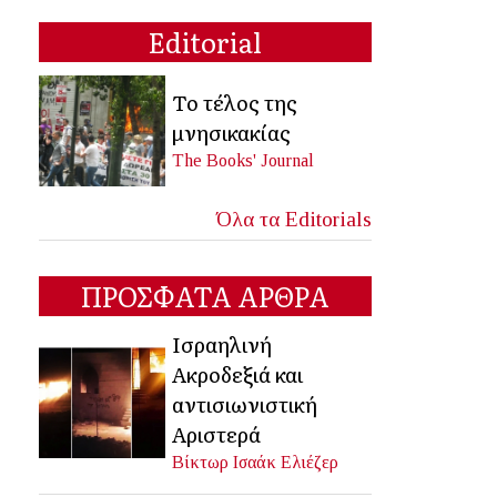
Editorial
Το τέλος της
μνησικακίας
The Books' Journal
Όλα τα Editorials
ΠΡΟΣΦΑΤΑ ΑΡΘΡΑ
Ισραηλινή
Ακροδεξιά και
αντισιωνιστική
Αριστερά
Βίκτωρ Ισαάκ Ελιέζερ