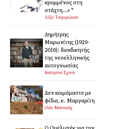
κρυμμένος στη
στάχτη…» *
Λίζυ Τσιριμώκου
Δημήτρης
Μαρωνίτης (1929-
2016): διεκδικητής
της νεοελληνικής
αυτογνωσίας
Κατερίνα Σχινά
Δεν κοιμόμαστε με
φίδια, κ. Μαργαρίτη
Ιλάν Μανουάχ
Ο Ουελμπέκ για την