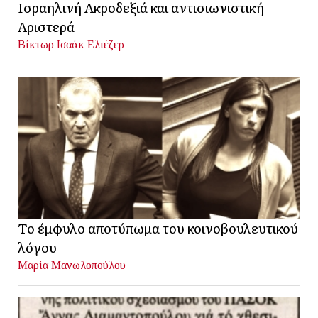
Ισραηλινή Ακροδεξιά και αντισιωνιστική
Αριστερά
Βίκτωρ Ισαάκ Ελιέζερ
Το έμφυλο αποτύπωμα του κοινοβουλευτικού
λόγου
Μαρία Μανωλοπούλου