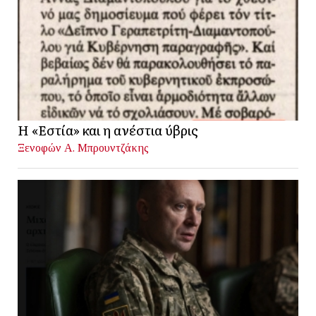
Η «Εστία» και η ανέστια ύβρις
Ξενοφών Α. Μπρουντζάκης