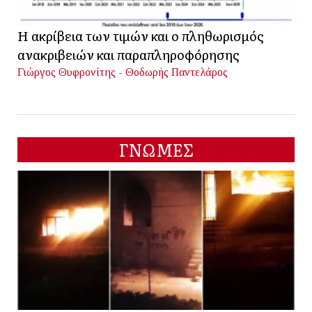
Η ακρίβεια των τιμών και ο πληθωρισμός
ανακριβειών και παραπληροφόρησης
Γιώργος Θυφρονίτης - Θοδωρής Παντελάρος
ΓΝΩΜΕΣ