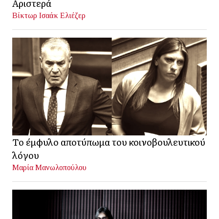
Αριστερά
Βίκτωρ Ισαάκ Ελιέζερ
Το έμφυλο αποτύπωμα του κοινοβουλευτικού
λόγου
Μαρία Μανωλοπούλου