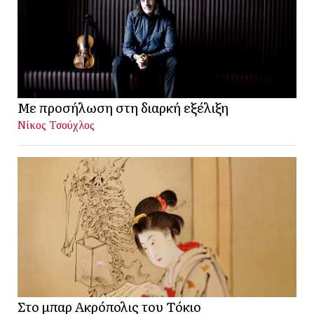
Με προσήλωση στη διαρκή εξέλιξη
Νίκος Τσούχλος
Στο μπαρ Ακρόπολις του Τόκιο