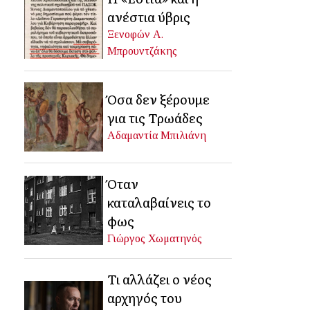
ανέστια ύβρις
Ξενοφών Α.
Μπρουντζάκης
Όσα δεν ξέρουμε
για τις Τρωάδες
Αδαμαντία Μπιλιάνη
Όταν
καταλαβαίνεις το
φως
Γιώργος Χωματηνός
Τι αλλάζει ο νέος
αρχηγός του