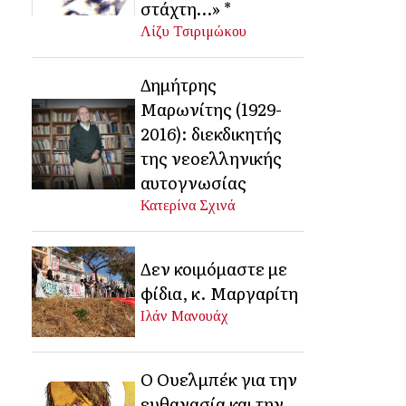
στάχτη…» *
Λίζυ Τσιριμώκου
Δημήτρης
Μαρωνίτης (1929-
2016): διεκδικητής
της νεοελληνικής
αυτογνωσίας
Κατερίνα Σχινά
Δεν κοιμόμαστε με
φίδια, κ. Μαργαρίτη
Ιλάν Μανουάχ
Ο Ουελμπέκ για την
ευθανασία και την