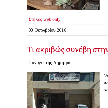
Στήλες
web only
03 Οκτωβρίου 2016
Τι ακριβώς συνέβη στη
Παναγιώτης Δημητράς
Ομ
πα
Ασ