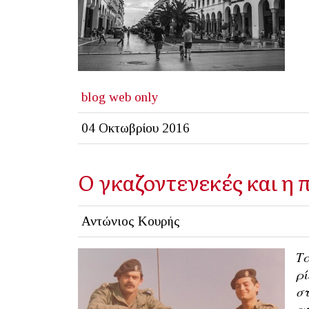
blog
web only
04 Οκτωβρίου 2016
Ο γκαζοντενεκές και η 
Αντώνιος Κουρής
Τα
ρί
στ
απ