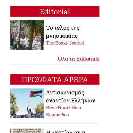
Editorial
Το τέλος της
μνησικακίας
The Books' Journal
Όλα τα Editorials
ΠΡΟΣΦΑΤΑ ΑΡΘΡΑ
Αντισιωνισμός
εναντίον Ελλήνων
Βάνα Νικολαΐδου-
Κυριανίδου
Η «Εστία» και η