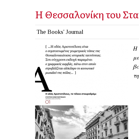
Η Θεσσαλονίκη του Στα
The Books' Journal
Η 
με
βα
τη