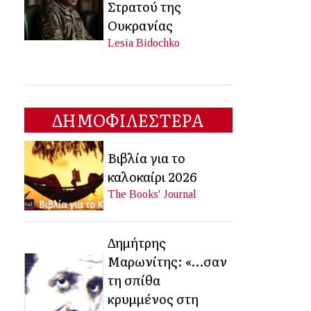
Στρατού της
Ουκρανίας
Lesia Bidochko
ΔΗΜΟΦΙΛΕΣΤΕΡΑ
Βιβλία για το
καλοκαίρι 2026
The Books' Journal
Δημήτρης
Μαρωνίτης: «…σαν
τη σπίθα
κρυμμένος στη