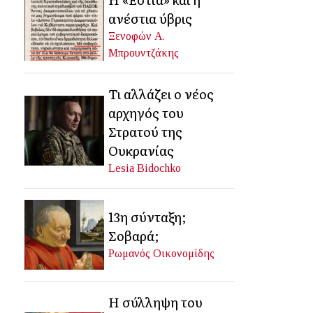
ανέστια ύβρις
Ξενοφών Α.
Μπρουντζάκης
Τι αλλάζει ο νέος
αρχηγός του
Στρατού της
Ουκρανίας
Lesia Bidochko
13η σύνταξη;
Σοβαρά;
Ρωμανός Οικονομίδης
Η σύλληψη του