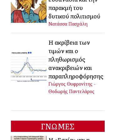
παρακμή του
δυτικού πολιτισμού
Νατάσσα Πασχάλη
Η ακρίβεια των
τιμών και ο
πληθωρισμός
ανακριβειών και
παραπληροφόρησης
Γιώργος Θυφρονίτης -
Θοδωρής Παντελάρος
ΓΝΩΜΕΣ
Η «Εστία» και η