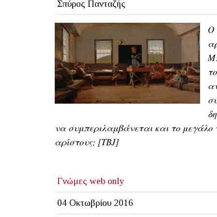
Σπύρος Πανταζής
Ο 
αρ
Μπ
το
αν
συ
δη
να συμπεριλαμβάνεται και το μεγάλο τ
αρίστους; [TBJ]
Γνώμες
web only
04 Οκτωβρίου 2016