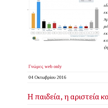
ιδ
ε
πρ
μό
εκ
κ
ψη
Γνώμες
web only
04 Οκτωβρίου 2016
Η παιδεία, η αριστεία κ