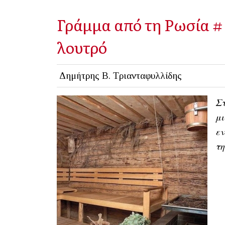
Γράμμα από τη Ρωσία #
λουτρό
Δημήτρης Β. Τριανταφυλλίδης
Στ
μι
εν
τη