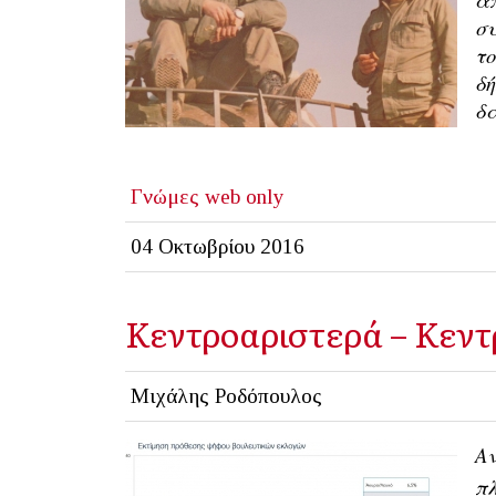
συ
το
δή
δα
Γνώμες
web only
04 Οκτωβρίου 2016
Κεντροαριστερά – Κεν
Μιχάλης Ροδόπουλος
Αν
πλ