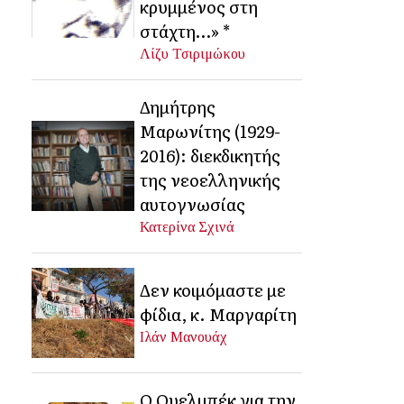
κρυμμένος στη
στάχτη…» *
Λίζυ Τσιριμώκου
Δημήτρης
Μαρωνίτης (1929-
2016): διεκδικητής
της νεοελληνικής
αυτογνωσίας
Κατερίνα Σχινά
Δεν κοιμόμαστε με
φίδια, κ. Μαργαρίτη
Ιλάν Μανουάχ
Ο Ουελμπέκ για την