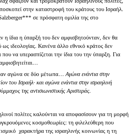
άχ σφάζουν και τρομοκρατούν Ισραηλινούς πολίτες,
αποσκοπεί στην καταστροφή του κράτους του Ισραήλ.
Salzberger
*** σε πρόσφατη ομιλία της στο
ν η ίδια η ύπαρξή του δεν αμφισβητούνταν, δεν θα
 ως ιδεολογίας. Κανένα άλλο εθνικό κράτος δεν
α που να υπερασπίζεται την ίδια του την ύπαρξη. Για
ν αμφισβητείται…
 έναν αγώνα σε δύο μέτωπα…
Αγώνα ενάντια στην
τίον του Ισραήλ· και αγώνα ενάντια στην ισραηλινή
σύμμαχος της αντισιωνιστικής Αριστεράς.
ηλινοί πολίτες καλούνται να αποφασίσουν για τη μορφή
υγκρουόμενες κοσμοθεωρίες: τη φιλελεύθερη που
τισμικό χαρακτήρα της ισραηλινής κοινωνίας η τη