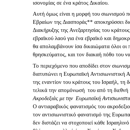
ισονομίας σε ένα κράτος Δικαίου.
Αυτή όμως είναι η μορφή του σιωνισμού π
Εβραίων της Διασποράς** αποκηρύσσει διό
Διακήρυξης της Ανεξαρτησίας του κράτους
εβραϊκού λαού για ένα εβραϊκό και δημοκρ
θα απολαμβάνουν ίσα δικαιώματα όλοι οι 
θρησκεύματος, και τον διακαή πόθο του να 
Το περιεχόμενο που αποδίδει στον σιωνισμ
διατυπώνει η Ευρωπαϊκή Αντισιωνιστική Α
της εναντίον του κράτους του Ισραήλ, τη
τελικά την απομόνωσή του από τη διεθνή
Ακροδεξιάς με την Ευρωπαϊκή Αντισιωνιστι
Ο αντιαραβικός φανατισμός του ακροδεξι
τον αντισιωνιστικό φανατισμό της Ευρωπ
δεν διστάζει να στοχοποιεί κάθε Ισραηλιν