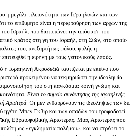
ου η μεγάλη πλειονότητα των Ισραηλινών και των
τι το επιθυμητό είναι η περιφρούρηση των αρχών της
 του Ισραήλ, που διατυπώνει την απόφαση του
ατικό κράτος στη γη του Ισραήλ, στη Σιών, στο οποίο
πολίτες του, ανεξαρτήτως φύλου, φυλής η
επιτευχθεί η ειρήνη με τους γειτονικούς λαούς.
ό η Ισραηλινή Ακροδεξιά ταυτίζεται με εκείνο που
ριστερά προκειμένου να τεκμηριώσει την ιδεοληψία
 δαιμονοποίησή του στη παγκόσμια κοινή γνώμη και
 κοινότητα.
Είναι το σημείο συνάντησης της ισραηλινής
κή Αριστερά.
Οι μεν ενθαρρύνουν τις ιδεοληψίες των δε.
ού ηγέτη Μπεν Γκβιρ και των οπαδών του τροφοδοτεί
αϊκής Εβραιοφοβικής Αριστεράς. Μιας Αριστεράς που
ό πολίτη ως «εγκληματία πολέμου», και να στρέφει το