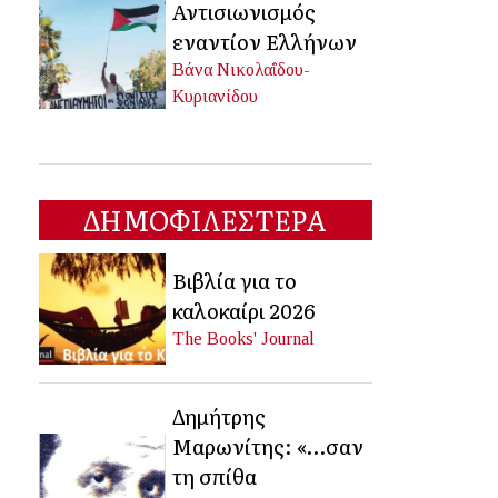
Αντισιωνισμός
εναντίον Ελλήνων
Βάνα Νικολαΐδου-
Κυριανίδου
ΔΗΜΟΦΙΛΕΣΤΕΡΑ
Βιβλία για το
καλοκαίρι 2026
The Books' Journal
Δημήτρης
Μαρωνίτης: «…σαν
τη σπίθα