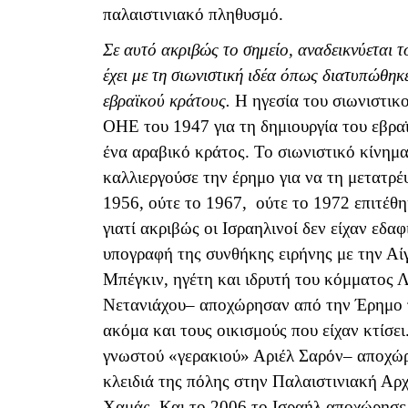
παλαιστινιακό πληθυσμό.
Σε αυτό ακριβώς το σημείο, αναδεικνύεται 
έχει με τη σιωνιστική ιδέα όπως διατυπώθη
εβραϊκού κράτους.
Η ηγεσία του σιωνιστικ
ΟΗΕ του 1947 για τη δημιουργία του εβρα
ένα αραβικό κράτος. Το σιωνιστικό κίνημα
καλλιεργούσε την έρημο για να τη μετατρέ
1956, ούτε το 1967, ούτε το 1972 επιτέθ
γιατί ακριβώς οι Ισραηλινοί δεν είχαν εδαφ
υπογραφή της συνθήκης ειρήνης με την Αί
Μπέγκιν, ηγέτη και ιδρυτή του κόμματος Λ
Νετανιάχου– αποχώρησαν από την Έρημο το
ακόμα και τους οικισμούς που είχαν κτίσε
γνωστού «γερακιού» Αριέλ Σαρόν– αποχώρ
κλειδιά της πόλης στην Παλαιστινιακή Αρχ
Χαμάς. Και το 2006 το Ισραήλ αποχώρησε