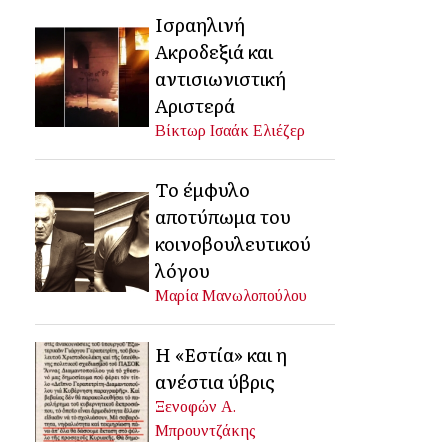
Ισραηλινή
Ακροδεξιά και
αντισιωνιστική
Αριστερά
Βίκτωρ Ισαάκ Ελιέζερ
Το έμφυλο
αποτύπωμα του
κοινοβουλευτικού
λόγου
Μαρία Μανωλοπούλου
Η «Εστία» και η
ανέστια ύβρις
Ξενοφών Α.
Μπρουντζάκης