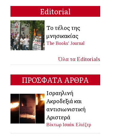
Editorial
Το τέλος της
μνησικακίας
The Books' Journal
Όλα τα Editorials
ΠΡΟΣΦΑΤΑ ΑΡΘΡΑ
Ισραηλινή
Ακροδεξιά και
αντισιωνιστική
Αριστερά
Βίκτωρ Ισαάκ Ελιέζερ