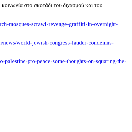
 κοινωνία στο σκοτάδι του διχασμού και του
rch
-
mosques
-
scrawl
-
revenge
-
graffiti
-
in
-
overnight
-
n
/
news
/
world
-
jewish
-
congress
-
lauder
-
condemns
-
ro
-
palestine
-
pro
-
peace
-
some
-
thoughts
-
on
-
squaring
-
the
-