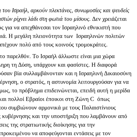
ι του Ισραήλ, αρκούν πλεκτάνες, συνωμοσίες και ψευδείς
ιστών ρίχνει λάδι στη φωτιά του μίσους.
Δεν χρειάζεται
ς για να απεχθάνεσαι τον Ισραηλινό εθνικιστή που
αμιά. Η μεγάλη πλειονότητα των Ισραηλινών πολιτών
απέχουν πολύ από τους κοινούς τρομοκράτες.
το παρελθόν. Το Ισραήλ άλλωστε είναι μια χώρα
ληρη τη Δύση, υπάρχουν και φασίστες. Η διαφορά
κούσαν βία συλλαμβάνονταν και η Ισραηλινή Δικαιοσύνη
έρνηση, ο στρατός, η αστυνομία λειτουργούσαν για να
όμως, το πρόβλημα επιδεινώνεται, επειδή αυτή η μερίδα
και πολλοί Εβραίοι έποικοι στη Ζώνη
C
όπως
που συμβιώνουν αρμονικά με τους Παλαιστίνιους
ς κυβέρνησης και την υποστήριξη που λαμβάνουν από
σεις της στρατιωτικής διοίκησης για την
προκειμένου να αποφεύγονται εντάσεις με τον