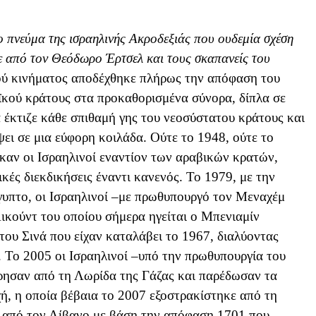
το πνεύμα της ισραηλινής Ακροδεξιάς που ουδεμία σχέση
κε από τον Θεόδωρο Έρτσελ και τους σκαπανείς του
ού κινήματος αποδέχθηκε πλήρως την απόφαση του
ϊκού κράτους στα προκαθορισμένα σύνορα, δίπλα σε
 έκτιζε κάθε σπιθαμή γης του νεοσύστατου κράτους και
ψει σε μια εύφορη κοιλάδα. Ούτε το 1948, ούτε το
ηκαν οι Ισραηλινοί εναντίον των αραβικών κρατών,
ικές διεκδικήσεις έναντι κανενός. Το 1979, με την
γυπτο, οι Ισραηλινοί –με πρωθυπουργό τον Μεναχέμ
ικούντ του οποίου σήμερα ηγείται ο Μπενιαμίν
υ Σινά που είχαν καταλάβει το 1967, διαλύοντας
ι. Το 2005 οι Ισραηλινοί –υπό την πρωθυπουργία του
ησαν από τη Λωρίδα της Γάζας και παρέδωσαν τα
ή, η οποία βέβαια το 2007 εξοστρακίστηκε από τη
 από τον Λίβανο με βάση την απόφαση 1701 που