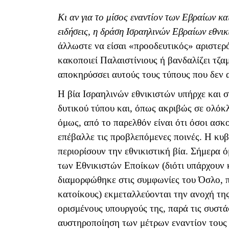
Κι αν για το μίσος εναντίον των Εβραίων κα
ειδήσεις, η δράση Ισραηλινών Εβραίων εθνικ
άλλωστε να είσαι «προοδευτικός» αριστερό
κακοποιεί Παλαιστίνιους ή βανδαλίζει τζ
αποκηρύσσει αυτούς τους τύπους που δεν 
Η βία Ισραηλινών εθνικιστών υπήρχε και σ
δυτικού τύπου και, όπως ακριβώς σε ολόκ
όμως, από το παρελθόν είναι ότι όσοι ασ
επέβαλλε τις προβλεπόμενες ποινές. Η κυβ
περιορίσουν την εθνικιστική βία. Σήμερα 
των Εθνικιστών Εποίκων (διότι υπάρχουν 
διαμορφώθηκε στις συμφωνίες του Όσλο,
κατοίκους) εκμεταλλεύονται την ανοχή τη
ορισμένους υπουργούς της, παρά τις συστά
αυστηροποίηση των μέτρων εναντίον τους 