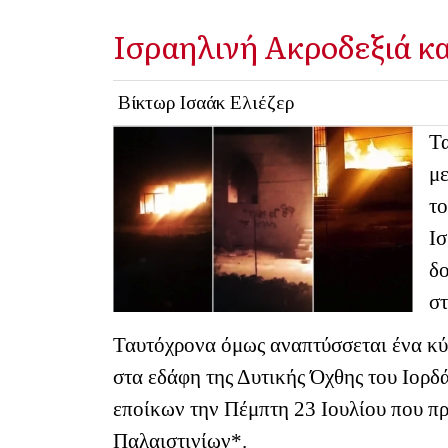
Ισραηλινή Ακροδεξιά κα
Βίκτωρ Ισαάκ Ελιέζερ
Τα
μ
το
Ισ
δ
σ
Ταυτόχρονα όμως αναπτύσσεται ένα κύμ
στα εδάφη της Δυτικής Όχθης του Ιορ
εποίκων την Πέμπτη 23 Ιουλίου που π
Παλαιστινίων*.