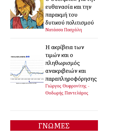
ευθανασία και την
παρακμή του
δυτικού πολιτισμού
Νατάσσα Πασχάλη
Η ακρίβεια των
τιμών και ο
πληθωρισμός
ανακριβειών και
παραπληροφόρησης
Γιώργος Θυφρονίτης -
Θοδωρής Παντελάρος
ΓΝΩΜΕΣ