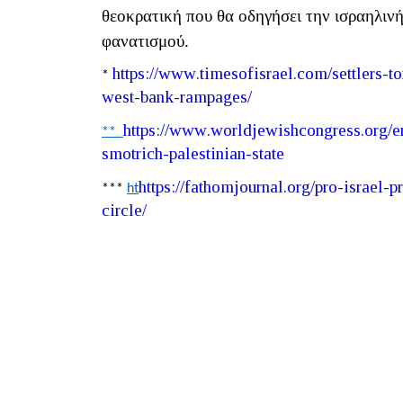
θεοκρατική που θα οδηγήσει την ισραηλινή
φανατισμού.
https
://
www
.
timesofisrael
.
com
/
settlers
-
to
*
west
-
bank
-
rampages
/
https
://
www
.
worldjewishcongress
.
org
/
e
**
smotrich
-
palestinian
-
state
https
://
fathomjournal
.
org
/
pro
-
israel
-
p
***
ht
circle
/