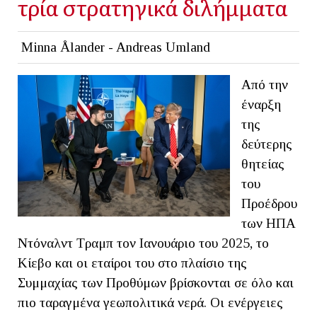
τρία στρατηγικά διλήμματα
Minna Ålander - Andreas Umland
Από την
έναρξη
της
δεύτερης
θητείας
του
Προέδρου
των ΗΠΑ
Ντόναλντ Τραμπ τον Ιανουάριο του 2025, το
Κίεβο και οι εταίροι του στο πλαίσιο της
Συμμαχίας των Προθύμων βρίσκονται σε όλο και
πιο ταραγμένα γεωπολιτικά νερά. Οι ενέργειες