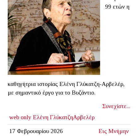
99 ετών η
καθηγήτρια ιστορίας Ελένη Γλύκατζη-Αρβελέρ,
με σημαντικό έργο για το Βυζάντιο.
Συνεχίστε...
web only
Ελένη ΓλύκατζηΑρβελέρ
17 Φεβρουαρίου 2026
Εις Μνήμην