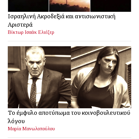
Ισραηλινή Ακροδεξιά και αντισιωνιστική
Αριστερά
Βίκτωρ Ισαάκ Ελιέζερ
Το έμφυλο αποτύπωμα του κοινοβουλευτικού
λόγου
Μαρία Μανωλοπούλου