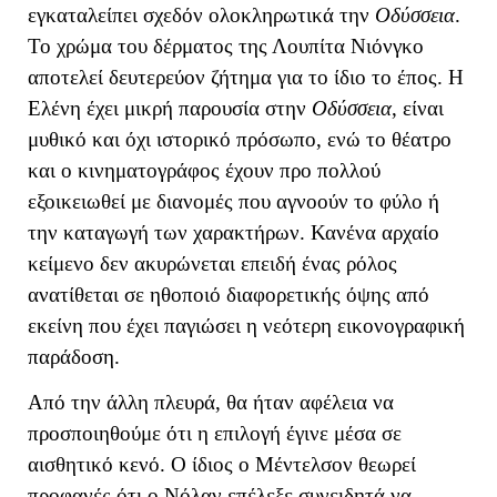
εγκαταλείπει σχεδόν ολοκληρωτικά την
Οδύσσεια
.
Το χρώμα του δέρματος της Λουπίτα Νιόνγκο
αποτελεί δευτερεύον ζήτημα για το ίδιο το έπος. Η
Ελένη έχει μικρή παρουσία στην
Οδύσσεια
, είναι
μυθικό και όχι ιστορικό πρόσωπο, ενώ το θέατρο
και ο κινηματογράφος έχουν προ πολλού
εξοικειωθεί με διανομές που αγνοούν το φύλο ή
την καταγωγή των χαρακτήρων. Κανένα αρχαίο
κείμενο δεν ακυρώνεται επειδή ένας ρόλος
ανατίθεται σε ηθοποιό διαφορετικής όψης από
εκείνη που έχει παγιώσει η νεότερη εικονογραφική
παράδοση.
Από την άλλη πλευρά, θα ήταν αφέλεια να
προσποιηθούμε ότι η επιλογή έγινε μέσα σε
αισθητικό κενό. Ο ίδιος ο Μέντελσον θεωρεί
προφανές ότι ο Νόλαν επέλεξε συνειδητά να