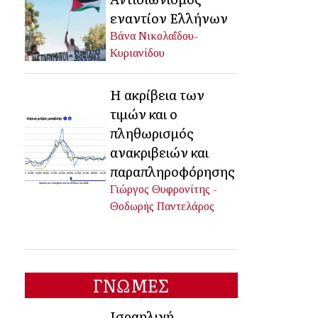
εναντίον Ελλήνων
Βάνα Νικολαΐδου-
Κυριανίδου
Η ακρίβεια των
τιμών και ο
πληθωρισμός
ανακριβειών και
παραπληροφόρησης
Γιώργος Θυφρονίτης -
Θοδωρής Παντελάρος
ΓΝΩΜΕΣ
Ισραηλινή