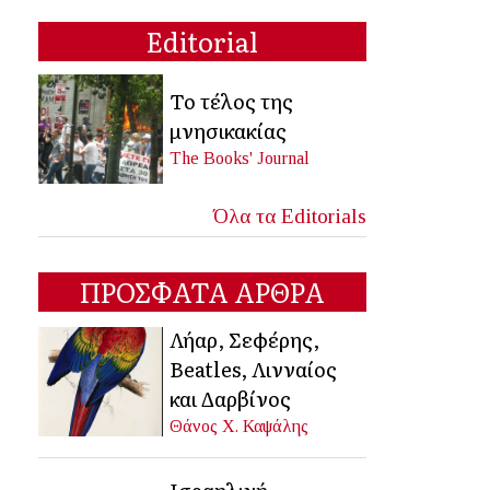
Editorial
Το τέλος της
μνησικακίας
The Books' Journal
Όλα τα Editorials
ΠΡΟΣΦΑΤΑ ΑΡΘΡΑ
Λήαρ, Σεφέρης,
Beatles, Λινναίος
και Δαρβίνος
Θάνος Χ. Καψάλης
Ισραηλινή