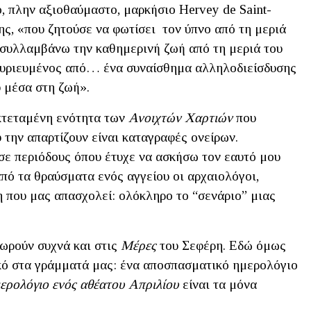
, πλην αξιοθαύμαστο, μαρκήσιο Hervey de Saint-
ς, «που ζητούσε να φωτίσει τον ύπνο από τη μεριά
α συλλαμβάνω την καθημερινή ζωή από τη μεριά του
κυριευμένος από… ένα συναίσθημα αλληλοδιείσδυσης
υ μέσα στη ζωή».
κτεταμένη ενότητα των
Ανοιχτών Χαρτιών
που
 την απαρτίζουν είναι καταγραφές ονείρων.
σε περιόδους όπου έτυχε να ασκήσω τον εαυτό μου
πό τα θραύσματα ενός αγγείου οι αρχαιολόγοι,
η που μας απασχολεί: ολόκληρο το “σενάριο” μιας
χωρούν συχνά και στις
Μέρες
του Σεφέρη. Εδώ όμως
ικό στα γράμματά μας: ένα αποσπασματικό ημερολόγιο
ερολόγιο ενός αθέατου Απριλίου
είναι τα μόνα