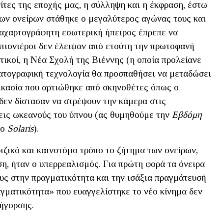
ίτες της εποχής μας, η σύλληψη και η έκφραση, έστω
των ονείρων στάθηκε ο μεγαλύτερος αγώνας τους και
 αχαρτογράφητη εσωτερική ήπειρος έπρεπε να
 πιονιέροι δεν έλειψαν από ετούτη την πρωτοφανή
τικοί, η Νέα Σχολή της Βιέννης (η οποία προλείανε
ματογραφική τεχνολογία θα προσπαθήσει να μεταδώσει
δικασία που αρτιώθηκε από σκηνοθέτες όπως ο
δεν δίστασαν να στρέψουν την κάμερα στις
εις ωκεανούς του ύπνου (ας θυμηθούμε την
Εβδόμη
το
Solaris
).
ριζικό και καινοτόμο τρόπο το ζήτημα των ονείρων,
ση, ήταν ο υπερρεαλισμός. Για πρώτη φορά τα όνειρα
υς στην πραγματικότητα και την ισάξια πραγμάτευσή
γματικότητα» που ευαγγελίστηκε το νέο κίνημα δεν
ρήγορσης.