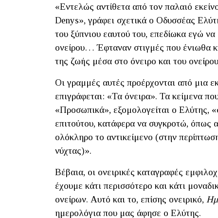
«Εντελώς αντίθετα από τον παλαιό εκείνο
Denys», γράφει σχετικά ο Οδυσσέας Ελύτη
του ξύπνιου εαυτού του, επεδίωκα εγώ ν
ονείρου… Έφταναν στιγμές που ένιωθα 
της ζωής μέσα στο όνειρο και του ονείρο
Οι γραμμές αυτές προέρχονται από μια ε
επιγράφεται: «Τα όνειρα». Τα κείμενα που
«Προσωπικά», εξομολογείται ο Ελύτης, «
επιτούτου, κατάφερα να συγκροτώ, όπως α
ολόκληρο το αντικείμενο (στην περίπτωσ
νύχτας)».
Βέβαια, οι ονειρικές καταγραφές εμφιλο
έχουμε κάτι περισσότερο και κάτι μοναδ
ονείρων. Αυτό και το, επίσης ονειρικό,
Ημ
ημερολόγια που μας άφησε ο Ελύτης.