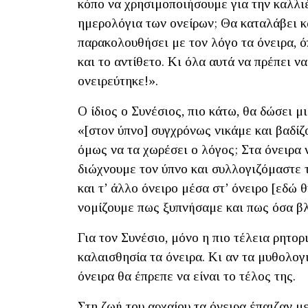
κόπο να χρησιμοποιήσουμε για την καλλι
ημερολόγια των ονείρων; Θα καταλάβει κα
παρακολουθήσει με τον λόγο τα όνειρα, ό
και το αντίθετο. Κι όλα αυτά να πρέπει ν
ονειρεύτηκε!».
Ο ίδιος ο Συνέσιος, πιο κάτω, θα δώσει μ
«[στον ύπνο] συγχρόνως νικάμε και βαδίζ
όμως να τα χωρέσει ο λόγος; Στα όνειρα
διώχνουμε τον ύπνο και συλλογιζόμαστε τα
και τ’ άλλο όνειρο μέσα στ’ όνειρο [εδώ 
νομίζουμε πως ξυπνήσαμε και πως όσα βλ
Για τον Συνέσιο, μόνο η πιο τέλεια ρητο
καλαισθησία τα όνειρα. Κι αν τα μυθολογ
όνειρα θα έπρεπε να είναι το τέλος της.
Στη ζωή του αρχαίου τα όνειρα έπαιζαν μ