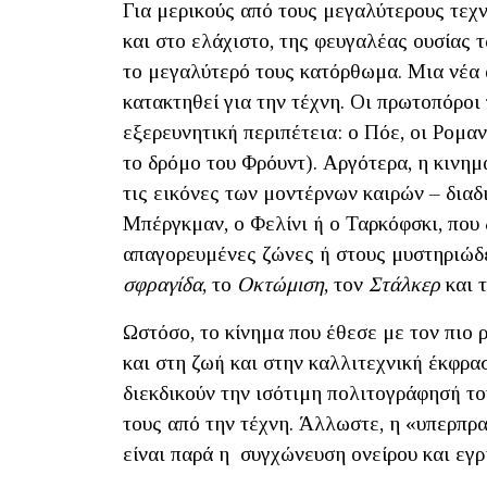
Για μερικούς από τους μεγαλύτερους τεχν
και στο ελάχιστο, της φευγαλέας ουσίας 
το μεγαλύτερό τους κατόρθωμα. Μια νέα
κατακτηθεί για την τέχνη. Οι πρωτοπόροι
εξερευνητική περιπέτεια: ο Πόε, οι Ρομαν
το δρόμο του Φρόυντ). Αργότερα, η κινη
τις εικόνες των μοντέρνων καιρών – δια
Μπέργκμαν, ο Φελίνι ή ο Ταρκόφσκι, που 
απαγορευμένες ζώνες ή στους μυστηριώδ
σφραγίδα
, το
Οκτώμιση
, τον
Στάλκερ
και 
Ωστόσο, το κίνημα που έθεσε με τον πιο 
και στη ζωή και στην καλλιτεχνική έκφρα
διεκδικούν την ισότιμη πολιτογράφησή το
τους από την τέχνη. Άλλωστε, η «υπερπρα
είναι παρά η συγχώνευση ονείρου και εγ