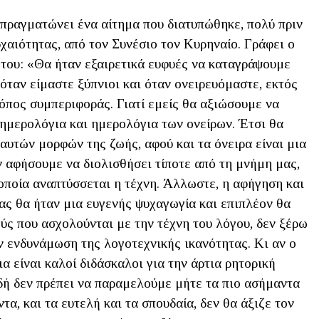
α πραγματώνει ένα αίτημα που διατυπώθηκε, πολύ πριν
χαιότητας, από τον Συνέσιο τον Κυρηναίο. Γράφει ο
του: «Θα ήταν εξαιρετικά ευφυές να καταγράψουμε
όταν είμαστε ξύπνιοι και όταν ονειρευόμαστε, εκτός
ρόπος συμπεριφοράς. Γιατί εμείς θα αξιώσουμε να
ημερολόγια και ημερολόγια των ονείρων. Έτσι θα
αυτών μορφών της ζωής, αφού και τα όνειρα είναι μια
 αφήσουμε να διολισθήσει τίποτε από τη μνήμη μας,
 οποία αναπτύσσεται η τέχνη. Άλλωστε, η αφήγηση και
μας θα ήταν μια ευγενής ψυχαγωγία και επιπλέον θα
ούς που ασχολούνται με την τέχνη του λόγου, δεν ξέρω
ν ενδυνάμωση της λογοτεχνικής ικανότητας. Κι αν ο
 είναι καλοί διδάσκαλοι για την άρτια ρητορική
δή δεν πρέπει να παραμελούμε μήτε τα πιο ασήμαντα
α, και τα ευτελή και τα σπουδαία, δεν θα άξιζε τον