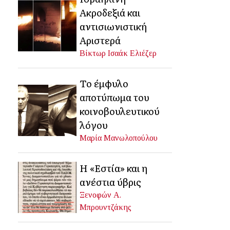
Ακροδεξιά και
αντισιωνιστική
Αριστερά
Βίκτωρ Ισαάκ Ελιέζερ
Το έμφυλο
αποτύπωμα του
κοινοβουλευτικού
λόγου
Μαρία Μανωλοπούλου
Η «Εστία» και η
ανέστια ύβρις
Ξενοφών Α.
Μπρουντζάκης