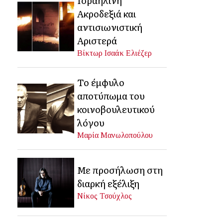
Ακροδεξιά και
αντισιωνιστική
Αριστερά
Βίκτωρ Ισαάκ Ελιέζερ
Το έμφυλο
αποτύπωμα του
κοινοβουλευτικού
λόγου
Μαρία Μανωλοπούλου
Με προσήλωση στη
διαρκή εξέλιξη
Νίκος Τσούχλος