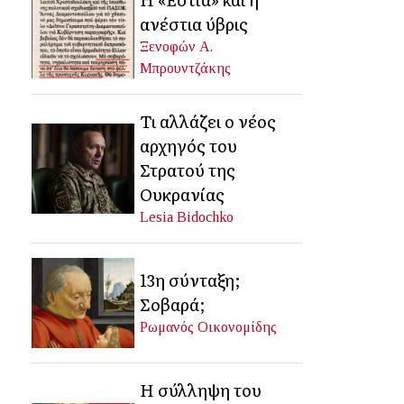
ανέστια ύβρις
Ξενοφών Α.
Μπρουντζάκης
Τι αλλάζει ο νέος
αρχηγός του
Στρατού της
Ουκρανίας
Lesia Bidochko
13η σύνταξη;
Σοβαρά;
Ρωμανός Οικονομίδης
Η σύλληψη του