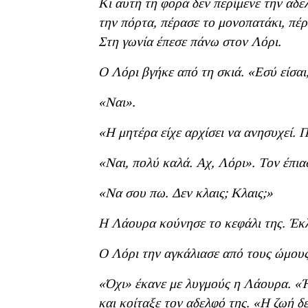
Κι αυτή τη φορά δεν περίμενε την αδε
την πόρτα, πέρασε το μονοπατάκι, πέ
Στη γωνία έπεσε πάνω στον Λόρι.
Ο Λόρι βγήκε από τη σκιά. «Εσύ είσα
«Ναι».
«Η μητέρα είχε αρχίσει να ανησυχεί. 
«Ναι, πολύ καλά. Αχ, Λόρι». Τον έπια
«Να σου πω. Δεν κλαις; Κλαις;»
Η Λάουρα κούνησε το κεφάλι της. Έκλ
Ο Λόρι την αγκάλιασε από τους ώμους
«Όχι» έκανε με λυγμούς η Λάουρα. 
και κοίταξε τον αδελφό της. «Η ζωή δ