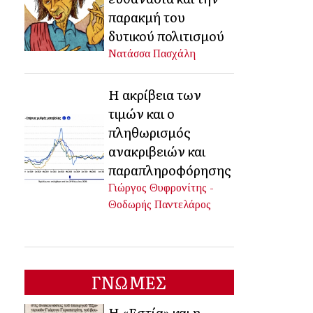
παρακμή του
δυτικού πολιτισμού
Νατάσσα Πασχάλη
Η ακρίβεια των
τιμών και ο
πληθωρισμός
ανακριβειών και
παραπληροφόρησης
Γιώργος Θυφρονίτης -
Θοδωρής Παντελάρος
ΓΝΩΜΕΣ
Η «Εστία» και η