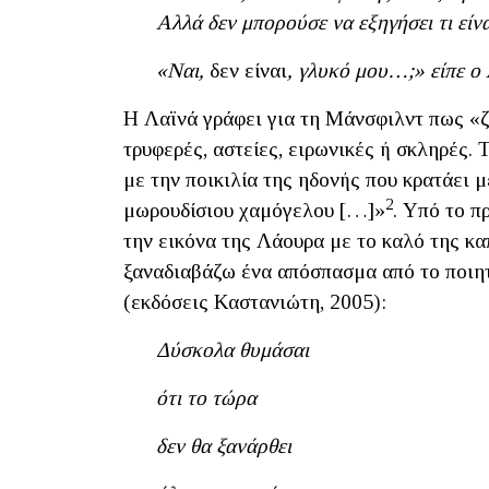
Αλλά δεν μπορούσε να εξηγήσει τι είνα
«Ναι,
δεν είναι
, γλυκό μου…;» είπε ο 
Η Λαϊνά γράφει για τη Μάνσφιλντ πως «ζ
τρυφερές, αστείες, ειρωνικές ή σκληρές. 
με την ποικιλία της ηδονής που κρατάει 
2
μωρουδίσιου χαμόγελου […]»
. Υπό το π
την εικόνα της Λάουρα με το καλό της κ
ξαναδιαβάζω ένα απόσπασμα από το ποιη
(εκδόσεις Καστανιώτη, 2005):
Δύσκολα θυμάσαι
ότι το τώρα
δεν θα ξανάρθει