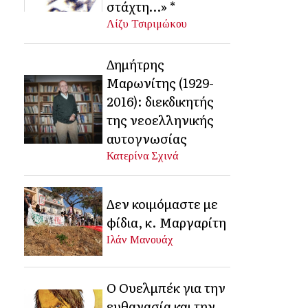
στάχτη…» *
Λίζυ Τσιριμώκου
Δημήτρης
Μαρωνίτης (1929-
2016): διεκδικητής
της νεοελληνικής
αυτογνωσίας
Κατερίνα Σχινά
Δεν κοιμόμαστε με
φίδια, κ. Μαργαρίτη
Ιλάν Μανουάχ
Ο Ουελμπέκ για την
ευθανασία και την