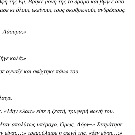
λφή της Εμ. Βρήκε μόνη της το δρόμο και βγήκε από
ρασε κι όλους εκείνους τους σκυθρωπούς ανθρώπους.
ι, Λάουρα;»
Πήγε καλά;»
σε αγκαζέ και σφίχτηκε πάνω του.
αιγε.
. «Μην κλαις» είπε η ζεστή, τρυφερή φωνή του.
«Ήταν απολύτως υπέροχα. Όμως, Λόρι─» Σταμάτησε
εν είναι…;» τρεμούλιασε η φωνή της, «δεν είναι…;»