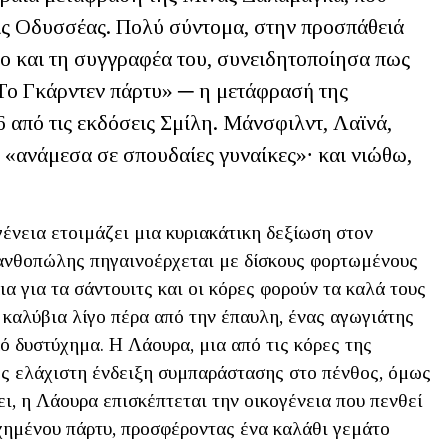
ις Οδυσσέας. Πολύ σύντομα, στην προσπάθειά
ίο και τη συγγραφέα του, συνειδητοποίησα πως
«Το Γκάρντεν πάρτυ» ─ η μετάφρασή της
από τις εκδόσεις Σμίλη. Μάνσφιλντ, Λαϊνά,
«ανάμεσα σε σπουδαίες γυναίκες»∙ και νιώθω,
ένεια ετοιμάζει μια κυριακάτικη δεξίωση στον
 ανθοπώλης πηγαινοέρχεται με δίσκους φορτωμένους
ια για τα σάντουιτς και οι κόρες φορούν τα καλά τους
ά καλύβια λίγο πέρα από την έπαυλη, ένας αγωγιάτης
κό δυστύχημα. Η Λάουρα, μια από τις κόρες της
 ως ελάχιστη ένδειξη συμπαράστασης στο πένθος, όμως
ει, η Λάουρα επισκέπτεται την οικογένεια που πενθεί
υχημένου πάρτυ, προσφέροντας ένα καλάθι γεμάτο