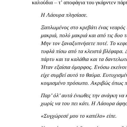
καλούδια – τ’ αποφάγια του γκάρντεν πάρτ
Η Λάουρα πλησίασε.
Ξαπλωμένος στο κρεβάτι ένας νεαρός ά
μακριά, πολύ μακριά και από τις δυο 
Μην τον ξαναξυπνήσετε ποτέ. Το κεφάλ
τυφλά πίσω από τα κλειστά βλέφαρα. Δ
πάρτυ και τα καλάθια και τα δαντελωτ
Ήταν εξαίσια όμορφος. Ενόσω εκείνοι
είχε συμβεί αυτό το θαύμα. Ευτυχισμ
κοιμισμένο πρόσωπο. Ακριβώς όπως πρ
Παρ’ όλ’ αυτά ένιωθες την ανάγκη να 
χωρίς να του πει κάτι. Η Λάουρα άφησ
«Συγχώρεσέ μου το καπέλο» είπε.