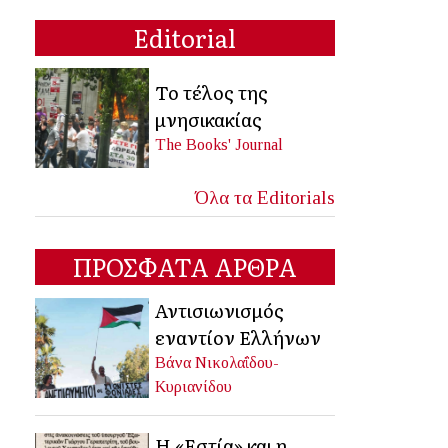
Editorial
Το τέλος της
μνησικακίας
The Books' Journal
Όλα τα Editorials
ΠΡΟΣΦΑΤΑ ΑΡΘΡΑ
Αντισιωνισμός
εναντίον Ελλήνων
Βάνα Νικολαΐδου-
Κυριανίδου
Η «Εστία» και η