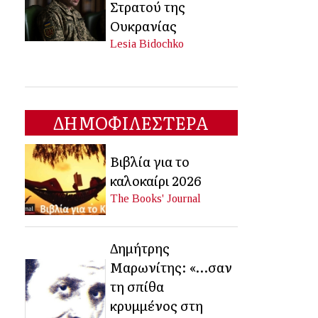
Στρατού της
Ουκρανίας
Lesia Bidochko
ΔΗΜΟΦΙΛΕΣΤΕΡΑ
Βιβλία για το
καλοκαίρι 2026
The Books' Journal
Δημήτρης
Μαρωνίτης: «…σαν
τη σπίθα
κρυμμένος στη