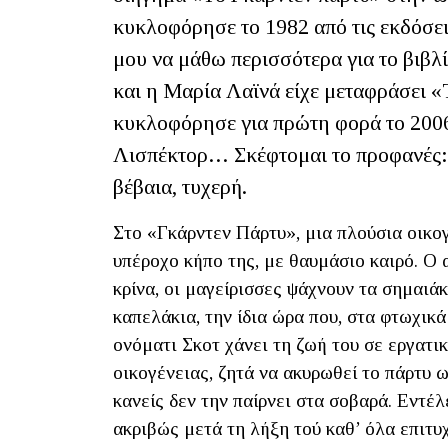
κυκλοφόρησε το 1982 από τις εκδόσε
μου να μάθω περισσότερα για το βιβλ
και η Μαρία Λαϊνά είχε μεταφράσει 
κυκλοφόρησε για πρώτη φορά το 2006 
Λισπέκτορ… Σκέφτομαι το προφανές: 
βέβαια, τυχερή.
Στο «Γκάρντεν Πάρτυ», μια πλούσια οικογ
υπέροχο κήπο της, με θαυμάσιο καιρό. Ο
κρίνα, οι μαγείρισσες ψάχνουν τα σημαιάκ
καπελάκια, την ίδια ώρα που, στα φτωχικ
ονόματι Σκοτ χάνει τη ζωή του σε εργατι
οικογένειας, ζητά να ακυρωθεί το πάρτυ
κανείς δεν την παίρνει στα σοβαρά. Εντέλ
ακριβώς μετά τη λήξη τού καθ’ όλα επιτ