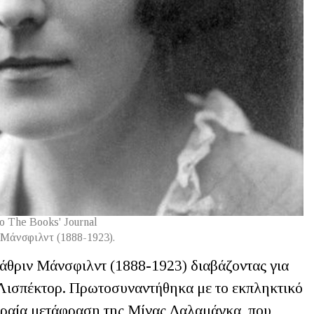
ο The Books' Journal
 Μάνσφιλντ (1888-1923).
θριν Μάνσφιλντ (1888-1923) διαβάζοντας για
ε Λισπέκτορ. Πρωτοσυναντήθηκα με το εκπληκτικό
ωραία μετάφραση της Μίνας Δαλαμάγκα, που