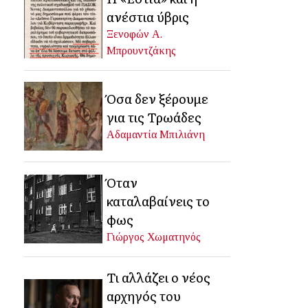
ανέστια ύβρις
Ξενοφών Α.
Μπρουντζάκης
Όσα δεν ξέρουμε
για τις Τρωάδες
Αδαμαντία Μπιλιάνη
Όταν
καταλαβαίνεις το
φως
Γιώργος Χωματηνός
Τι αλλάζει ο νέος
αρχηγός του