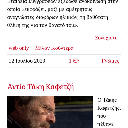
Εταιρεία Συγγραφέων εξέδωσε ανακοίνωση στην
οποία «εκφράζει, μαζί με αμέτρητους
αναγνώστες διαφόρων ηλικιών, τη βαθύτατη
θλίψη της για τον θάνατό του».
Συνεχίστε...
web only
Μίλαν Κούντερα
12 Ιουλίου 2023
1
Γνώμες
Αντίο Τάκη Καφετζή
Ο Τάκης
Καφετζής,
που
πέθανε