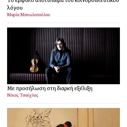
λόγου
Μαρία Μανωλοπούλου
Με προσήλωση στη διαρκή εξέλιξη
Νίκος Τσούχλος