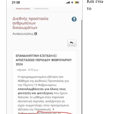
Και ενώ
το