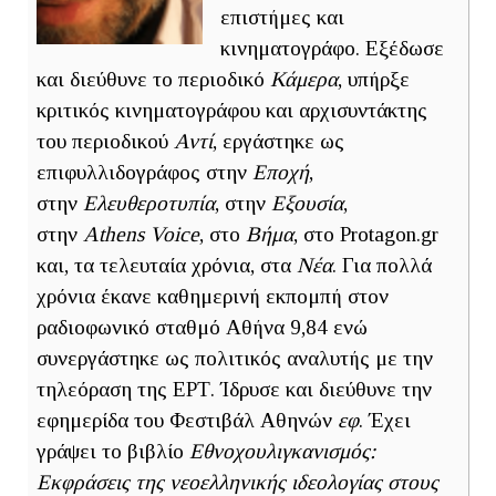
επιστήμες και
κινηματογράφο. Εξέδωσε
και διεύθυνε το περιοδικό
Κάμερα
, υπήρξε
κριτικός κινηματογράφου και αρχισυντάκτης
του περιοδικού
Αντί
, εργάστηκε ως
επιφυλλιδογράφος στην
Εποχή
,
στην
Ελευθεροτυπία
, στην
Εξουσία
,
στην
Athens Voice
, στο
Βήμα
, στο Protagon.gr
και, τα τελευταία χρόνια, στα
Νέα
. Για πολλά
χρόνια έκανε καθημερινή εκπομπή στον
ραδιοφωνικό σταθμό Αθήνα 9,84 ενώ
συνεργάστηκε ως πολιτικός αναλυτής με την
τηλεόραση της ΕΡΤ. Ίδρυσε και διεύθυνε την
εφημερίδα του Φεστιβάλ Αθηνών
εφ
. Έχει
γράψει το βιβλίο
Εθνοχουλιγκανισμός:
Εκφράσεις της νεοελληνικής ιδεολογίας στους