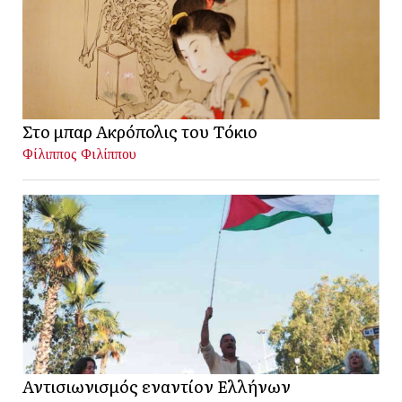
Στο μπαρ Ακρόπολις του Τόκιο
Φίλιππος Φιλίππου
Αντισιωνισμός εναντίον Ελλήνων