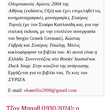
Ολυμπιακούς Αγώνες 2004
της
Αθήνας
(εκδόσεις Οξύ) και έχει επιμεληθεί τις
κινηματογραφικές μονογραφίες
Σταύρος
Τορνές
(με τον Σταύρο Καπλανίδη και, για την
ιταλική έκδοση, με την επιπλέον συνεργασία
του Sergio Grmek Germani),
Κώστας
Γαβράς
και
Σταύρος Τσιώλης
. Μόλις
κυκλοφόρησαν τα βιβλία του:
Κι αυτοί είναι η
Ελλάδα. Συνεντεύξεις στο Books' Journal
και
Duck Soup. Στην κουζίνα της ανάγνωσης
.
Εργάζεται για το βιβλίο του,
Το κιτς του
ΣΥΡΙΖΑ
.
E-mail:
ekanellis2000@gmail.com
Τζον Μπαρθ (1930-2024): ο