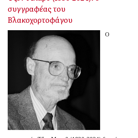
συγγραφέας του
Βλακοχορτοφάγου
Ο