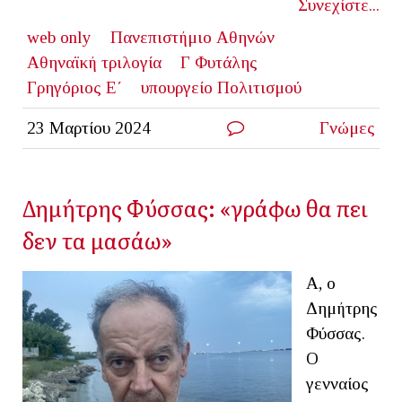
Συνεχίστε...
web only
Πανεπιστήμιο Αθηνών
Αθηναϊκή τριλογία
Γ Φυτάλης
Γρηγόριος Ε΄
υπουργείο Πολιτισμού
23 Μαρτίου 2024
Γνώμες
Δημήτρης Φύσσας: «γράφω θα πει
δεν τα μασάω»
Α, ο
Δημήτρης
Φύσσας.
Ο
γενναίος