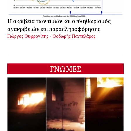
Η ακρίβεια των τιμών και ο πληθωρισμός
ανακριβειών και παραπληροφόρησης
Γιώργος Θυφρονίτης - Θοδωρής Παντελάρος
ΓΝΩΜΕΣ