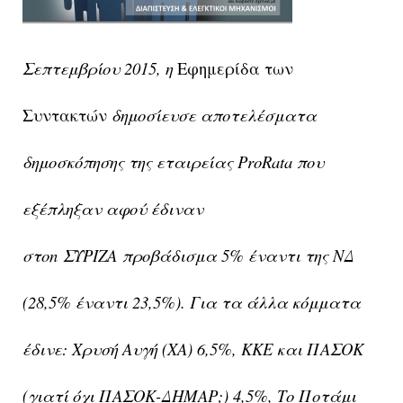
Σεπτεμβρίου 2015, η
Εφημερίδα των
Συντακτών
δημοσίευσε αποτελέσματα
δημοσκόπησης της εταιρείας
Pro
Rata
που
εξέπληξαν αφού έδιναν
στοn
ΣΥΡΙΖΑ
προβάδισμα 5% έναντι της
ΝΔ
(28,5% έναντι 23,5%). Για τα άλλα κόμματα
έδινε:
Χρυσή Αυγή
(ΧΑ) 6,5%,
ΚΚΕ
και
ΠΑΣΟΚ
(γιατί όχι
ΠΑΣΟΚ-ΔΗΜΑΡ
;) 4,5%,
Το Ποτάμι