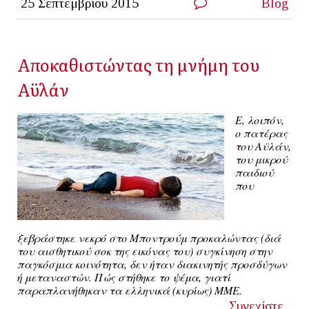
25 Σεπτεμβρίου 2015
Blog
Αποκαθιστώντας τη μνήμη του
Αϋλάν
E, λοιπόν,
ο πατέρας
του Αϋλάν,
του μικρού
παιδιού
που
ξεβράστηκε νεκρό στο Μποντρούμ προκαλώντας (διά
του αισθητικού σοκ της εικόνας του) συγκίνηση στην
παγκόσμια κοινότητα, δεν ήταν διακινητής προσδύγων
ή μεταναστών. Πώς στήθηκε το ψέμα, γιατί
παραπλανήθηκαν τα ελληνικά (κυρίως) ΜΜΕ.
Συνεχίστε...