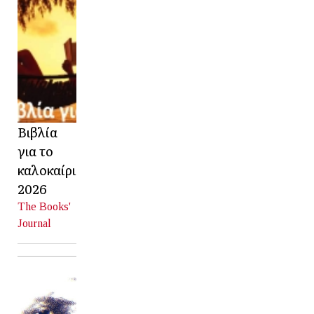
Βιβλία
για το
καλοκαίρι
2026
The Books'
Journal