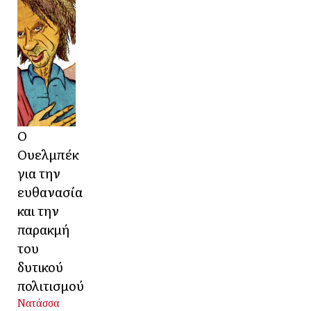
Ο
Ουελμπέκ
για την
ευθανασία
και την
παρακμή
του
δυτικού
πολιτισμού
Νατάσσα