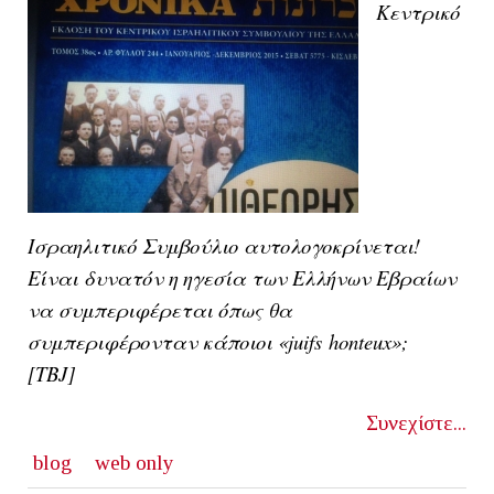
Κεντρικό
Ισραηλιτικό Συμβούλιο αυτολογοκρίνεται!
Είναι δυνατόν η ηγεσία των Ελλήνων Εβραίων
να συμπεριφέρεται όπως θα
συμπεριφέρονταν κάποιοι
«
juifs
honteux
»;
[TBJ]
Συνεχίστε...
blog
web only