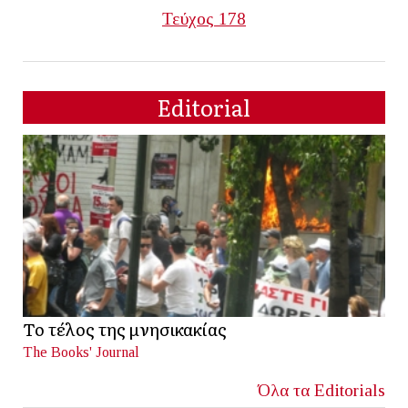
Τεύχος 178
Editorial
Το τέλος της μνησικακίας
The Books' Journal
Όλα τα Editorials