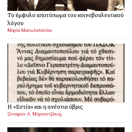
Το έμφυλο αποτύπωμα του κοινοβουλευτικού
λόγου
Μαρία Μανωλοπούλου
Η «Εστία» και η ανέστια ύβρις
Ξενοφών Α. Μπρουντζάκης