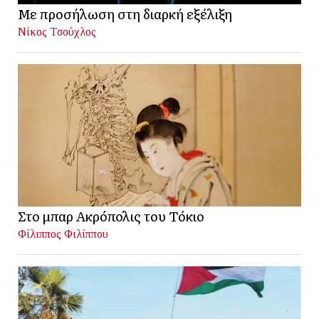
Με προσήλωση στη διαρκή εξέλιξη
Νίκος Τσούχλος
Στο μπαρ Ακρόπολις του Τόκιο
Φίλιππος Φιλίππου