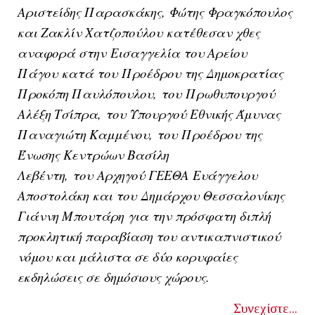
Αριστείδης Παρασκάκης, Φώτης Φραγκόπουλος
και Ζακλίν Χατζοπούλου
κατέθεσαν χθες
αναφορά στην
Εισαγγελία του Αρείου
Πάγου
κατά του
Προέδρου της Δημοκρατίας
Προκόπη Παυλόπουλου,
του
Πρωθυπουργού
Αλέξη Τσίπρα,
του
Υπουργού Εθνικής Άμυνας
Παναγιώτη Καμμένου,
του
Προέδρου της
Ένωσης Κεντρώων Βασίλη
Λεβέντη,
του
Αρχηγού ΓΕΕΘΑ
Ευάγγελου
Αποστολάκη
και του
Δημάρχου Θεσσαλονίκης
Γιάννη Μπουτάρη
για την πρόσφατη διπλή
προκλητική παραβίαση του αντικαπνιστικού
νόμου και μάλιστα σε δύο κορυφαίες
εκδηλώσεις σε δημόσιους χώρους.
Συνεχίστε...