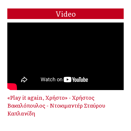
Video
«Play it again, Χρήστο» - Χρήστος
Βακαλόπουλος - Ντοκιμαντέρ Σταύρου
Καπλανίδη