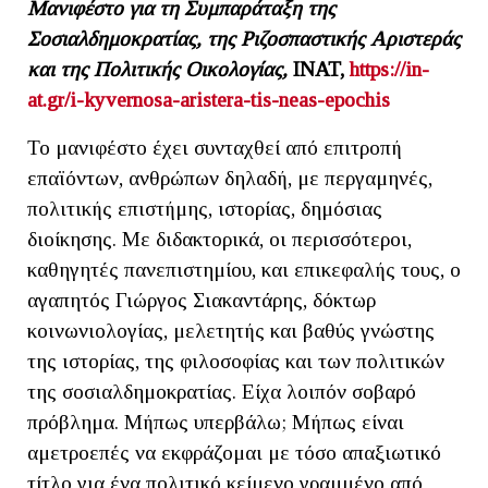
Μανιφέστο για τη Συμπαράταξη της
Σοσιαλδημοκρατίας, της Ριζοσπαστικής Αριστεράς
και της Πολιτικής Οικολογίας,
INAT
,
https://in-
at.gr/i-kyvernosa-aristera-tis-neas-epochis
Το μανιφέστο έχει συνταχθεί από επιτροπή
επαϊόντων, ανθρώπων δηλαδή, με περγαμηνές,
πολιτικής επιστήμης, ιστορίας, δημόσιας
διοίκησης. Με διδακτορικά, οι περισσότεροι,
καθηγητές πανεπιστημίου, και επικεφαλής τους, ο
αγαπητός Γιώργος Σιακαντάρης, δόκτωρ
κοινωνιολογίας, μελετητής και βαθύς γνώστης
της ιστορίας, της φιλοσοφίας και των πολιτικών
της σοσιαλδημοκρατίας. Είχα λοιπόν σοβαρό
πρόβλημα. Μήπως υπερβάλω; Μήπως είναι
αμετροεπές να εκφράζομαι με τόσο απαξιωτικό
τίτλο για ένα πολιτικό κείμενο γραμμένο από