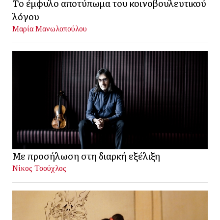
Το έμφυλο αποτύπωμα του κοινοβουλευτικού
λόγου
Μαρία Μανωλοπούλου
Με προσήλωση στη διαρκή εξέλιξη
Νίκος Τσούχλος