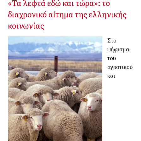
«Τα λεφτά εδώ και τώρα»: το
διαχρονικό αίτημα της ελληνικής
κοινωνίας
Στο
ψήφισμα
του
αγροτικού
και