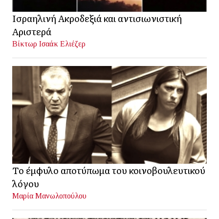
Ισραηλινή Ακροδεξιά και αντισιωνιστική
Αριστερά
Βίκτωρ Ισαάκ Ελιέζερ
Το έμφυλο αποτύπωμα του κοινοβουλευτικού
λόγου
Μαρία Μανωλοπούλου