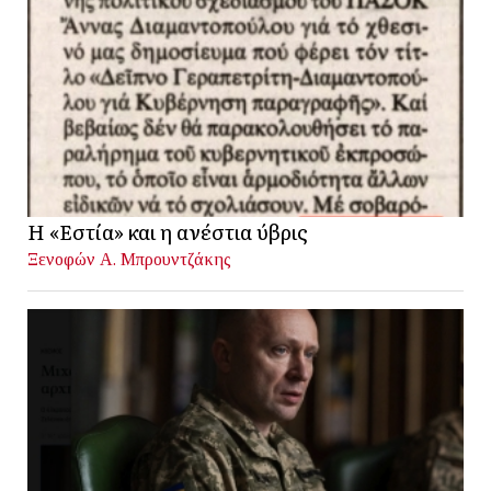
Η «Εστία» και η ανέστια ύβρις
Ξενοφών Α. Μπρουντζάκης