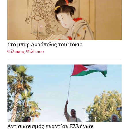
Στο μπαρ Ακρόπολις του Τόκιο
Φίλιππος Φιλίππου
Αντισιωνισμός εναντίον Ελλήνων