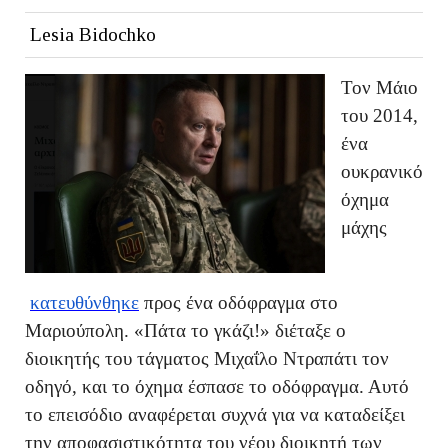
Lesia Bidochko
Τον Μάιο
του 2014,
ένα
ουκρανικό
όχημα
μάχης
κατευθύνθηκε
προς ένα οδόφραγμα στο
Μαριούπολη. «Πάτα το γκάζι!» διέταξε ο
διοικητής του τάγματος Μιχαΐλο Ντραπάτι τον
οδηγό, και το όχημα έσπασε το οδόφραγμα. Αυτό
το επεισόδιο αναφέρεται συχνά για να καταδείξει
την αποφασιστικότητα του νέου διοικητή των