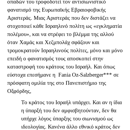
οπαδών του τροφοδοτεί τον αντισιωνιστικό
φανατισμό της Ευρωπαϊκής Εβραιοφοβικής
Αριστεράς. Μιας Αριστεράς που δεν διστάζει να
στοχοποιεί κάθε Ισραηλινό πολίτη ως «εγκληματία
πολέμου», και να στρέφει το βλέμμα της αλλού
όταν Χαμάς και Χεζμπολάχ σφάζουν και
τρομοκρατούν Ισραηλινούς πολίτες, μόνο και μόνο
επειδή ο φανατισμός τους αποσκοπεί στην
καταστροφή του κράτους του Ισραήλ. Και όπως
εύστοχα επεσήμανε η
Fania
Oz
-
Salzberger
*** σε
πρόσφατη ομιλία της στο Πανεπιστήμιο της
Οξφόρδης,
Το κράτος του Ισραήλ υπάρχει. Και αν η ίδια
η ύπαρξή του δεν αμφισβητούνταν, δεν θα
υπήρχε λόγος ύπαρξης του σιωνισμού ως
ιδεολογίας. Κανένα άλλο εθνικό κράτος δεν