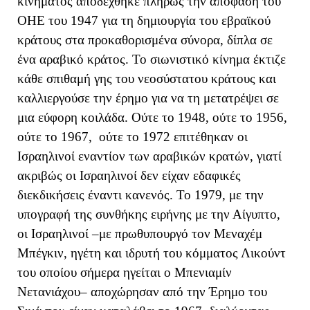
κινήματος αποδέχθηκε πλήρως την απόφαση του
ΟΗΕ του 1947 για τη δημιουργία του εβραϊκού
κράτους στα προκαθορισμένα σύνορα, δίπλα σε
ένα αραβικό κράτος. Το σιωνιστικό κίνημα έκτιζε
κάθε σπιθαμή γης του νεοσύστατου κράτους και
καλλιεργούσε την έρημο για να τη μετατρέψει σε
μια εύφορη κοιλάδα. Ούτε το 1948, ούτε το 1956,
ούτε το 1967, ούτε το 1972 επιτέθηκαν οι
Ισραηλινοί εναντίον των αραβικών κρατών, γιατί
ακριβώς οι Ισραηλινοί δεν είχαν εδαφικές
διεκδικήσεις έναντι κανενός. Το 1979, με την
υπογραφή της συνθήκης ειρήνης με την Αίγυπτο,
οι Ισραηλινοί –με πρωθυπουργό τον Μεναχέμ
Μπέγκιν, ηγέτη και ιδρυτή του κόμματος Λικούντ
του οποίου σήμερα ηγείται ο Μπενιαμίν
Νετανιάχου– αποχώρησαν από την Έρημο του