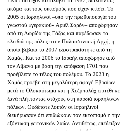
Σινά που είχαν καταλάβει το 1967, διαλύοντας
ακόμα και τους οικισμούς που είχαν κτίσει. Το
2005 οι Ισραηλινοί –υπό την πρωθυπουργία του
γνωστού «γερακιού» Αριέλ Σαρόν– αποχώρησαν
από τη Λωρίδα της Γάζας και παρέδωσαν τα
κλειδιά της πόλης στην Παλαιστινιακή Αρχή, η
οποία βέβαια το 2007 εξοστρακίστηκε από τη
Χαμάς. Και το 2006 το Ισραήλ αποχώρησε από
τον Λίβανο με βάση την απόφαση 1701 που
προέβλεπε το τέλος του πολέμου. Το 2023 η
Χαμάς προέβη στη μεγαλύτερη σφαγή Εβραίων
μετά το Ολοκαύτωμα και η Χεζμπολάχ επιτέθηκε
ξανά πλήττοντας στόχους στη καρδιά ισραηλινών
πόλεων. Ουδέποτε λοιπόν οι Ισραηλινοί
διεκήρυσσαν ότι επιδιώκουν τον εκτοπισμό η την
εξόντωση γειτονικών λαών. Αντιθέτως, επέδειξαν