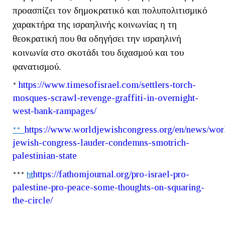
προασπίζει τον δημοκρατικό και πολυπολιτισμικό
χαρακτήρα της ισραηλινής κοινωνίας η τη
θεοκρατική που θα οδηγήσει την ισραηλινή
κοινωνία στο σκοτάδι του διχασμού και του
φανατισμού.
https
://
www
.
timesofisrael
.
com
/
settlers
-
torch
-
*
mosques
-
scrawl
-
revenge
-
graffiti
-
in
-
overnight
-
west
-
bank
-
rampages
/
https
://
www
.
worldjewishcongress
.
org
/
en
/
news
/
wor
**
jewish
-
congress
-
lauder
-
condemns
-
smotrich
-
palestinian
-
state
https
://
fathomjournal
.
org
/
pro
-
israel
-
pro
-
***
ht
palestine
-
pro
-
peace
-
some
-
thoughts
-
on
-
squaring
-
the
-
circle
/