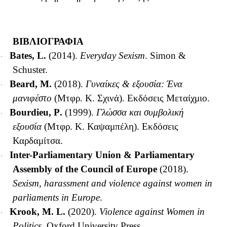
ΒΙΒΛΙΟΓΡΑΦΙΑ
Bates, L.
(2014).
Everyday Sexism
. Simon &
·
Schuster.
Beard, M.
(2018).
Γυναίκες & εξουσία: Ένα
·
μανιφέστο
(Μτφρ. Κ. Σχινά). Εκδόσεις Μεταίχμιο.
Bourdieu
,
P
.
(1999).
Γλώσσα και συμβολική
·
εξουσία
(Μτφρ. Κ. Καψαμπέλη). Εκδόσεις
Καρδαμίτσα
.
Inter-Parliamentary Union & Parliamentary
·
Assembly of the Council of Europe
(2018).
Sexism, harassment and violence against women in
parliaments in Europe
.
Krook, M. L.
(2020).
Violence against Women in
·
Politics
.
Oxford University Press.