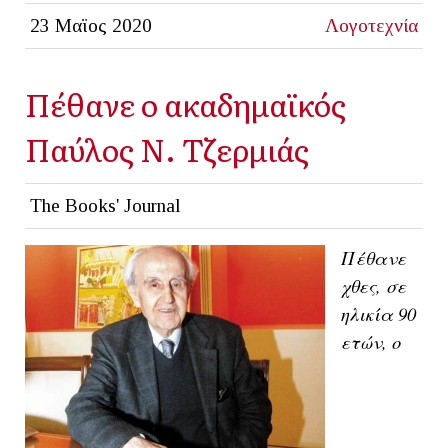
23 Μαϊος 2020
Λογοτεχνία
Πέθανε ο ακαδημαϊκός
Παύλος Ν. Τζερμιάς
The Books' Journal
Πέθανε
χθες, σε
ηλικία 90
ετών, ο