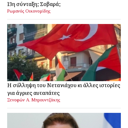
13η σύνταξη; Σοβαρά;
Ρωμανός Οικονομίδης
Η σύλληψη του Νετανιάχου κι άλλες ιστορίες
για άγριες αυταπάτες
Ξενοφών Α. Μπρουντζάκης