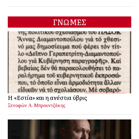
ΓΝΩΜΕΣ
Η «Εστία» και η ανέστια ύβρις
Ξενοφών Α. Μπρουντζάκης