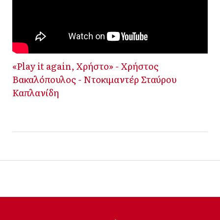
«Play it again, Χρήστο» - Χρήστος
Βακαλόπουλος - Ντοκιμαντέρ Σταύρου
Καπλανίδη