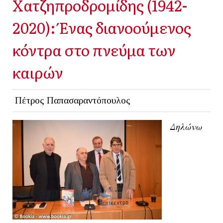
Χατζηπροδρομίδης (1942-
2020): Ένας διανοούμενος
κόντρα στο πνεύμα των
καιρών
Πέτρος Παπασαραντόπουλος
Δηλώνω