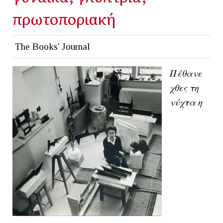
πρωτοποριακή
The Books' Journal
Πέθανε
χθες τη
νύχτα η