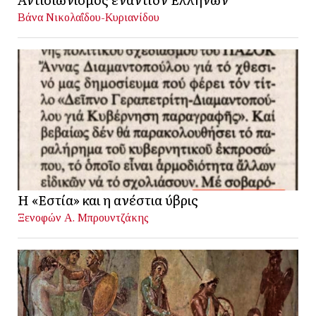
Βάνα Νικολαΐδου-Κυριανίδου
Η «Εστία» και η ανέστια ύβρις
Ξενοφών Α. Μπρουντζάκης