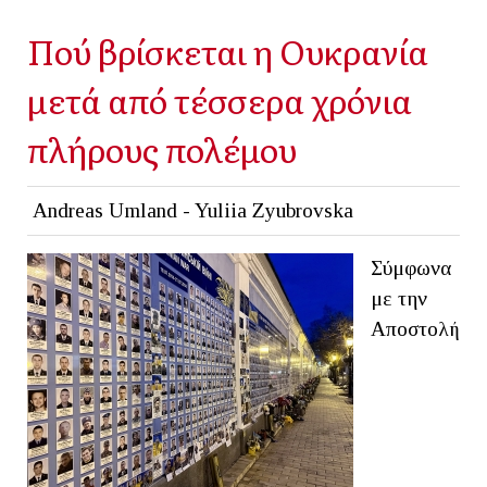
Πού βρίσκεται η Ουκρανία
μετά από τέσσερα χρόνια
πλήρους πολέμου
Andreas Umland - Yuliia Zyubrovska
Σύμφωνα
με την
Αποστολή