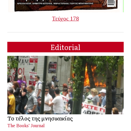
Τεύχος 178
Editorial
Το τέλος της μνησικακίας
The Books' Journal