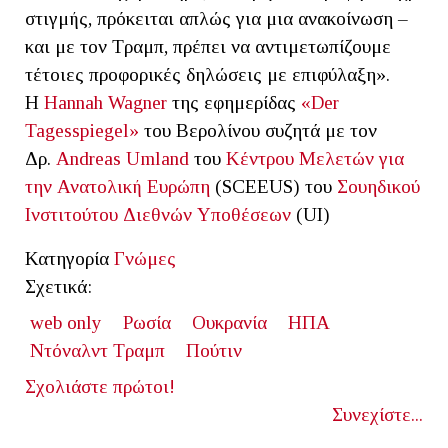
στιγμής, πρόκειται απλώς για μια ανακοίνωση –
και με τον Τραμπ, πρέπει να αντιμετωπίζουμε
τέτοιες προφορικές δηλώσεις με επιφύλαξη».
Η
Hannah Wagner
της εφημερίδας
«Der
Tagesspiegel»
του Βερολίνου συζητά με τον
Δρ.
Andreas Umland
του
Κέντρου Μελετών για
την Ανατολική Ευρώπη
(SCEEUS) του
Σουηδικού
Ινστιτούτου Διεθνών Υποθέσεων
(UI)
Κατηγορία
Γνώμες
Σχετικά:
web only
Ρωσία
Ουκρανία
ΗΠΑ
Ντόναλντ Τραμπ
Πούτιν
Σχολιάστε πρώτοι!
Συνεχίστε...