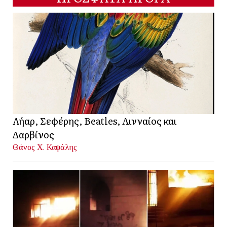
Λήαρ, Σεφέρης, Beatles, Λινναίος και
Δαρβίνος
Θάνος Χ. Καψάλης