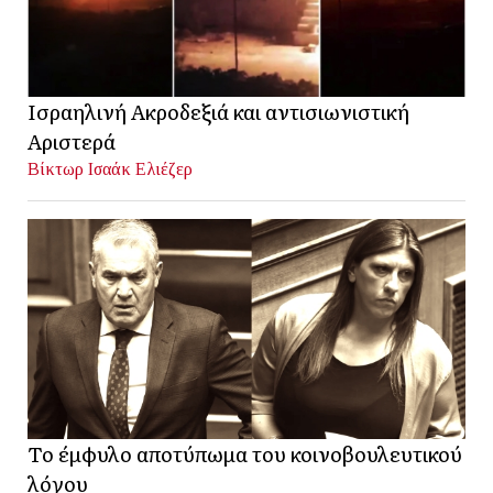
Ισραηλινή Ακροδεξιά και αντισιωνιστική
Αριστερά
Βίκτωρ Ισαάκ Ελιέζερ
Το έμφυλο αποτύπωμα του κοινοβουλευτικού
λόγου