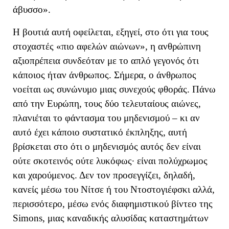
άβυσσο
»
.
Η βουτιά αυτή οφείλεται, εξηγεί, στο ότι για τους
στοχαστές «πιο αφελών αιώνων», η ανθρώπινη
αξιοπρέπεια συνδεόταν με το απλό γεγονός ότι
κάποιος ήταν άνθρωπος. Σήμερα, ο άνθρωπος
νοείται ως συνώνυμο μιας συνεχούς φθοράς. Πάνω
από την Ευρώπη, τους δύο τελευταίους αιώνες,
πλανιέται
το φάντασμα του μηδενισμού
– κι αν
αυτό έχει κάποιο συστατικό έκπληξης, αυτή
βρίσκεται στο ότι ο μηδενισμός αυτός δεν
είναι
ούτε σκοτεινός ούτε λυκόφως· είναι πολύχρωμος
και χαρούμενος.
Δεν τον προσεγγίζει, δηλαδή,
κανείς μέσω του Νίτσε ή του
Ντοστογιέφσκι
αλλά,
περισσότερο, μέσω ενός
διαφημιστικ
ού
βίντεο της
Simons
,
μιας καναδικής αλυσίδας καταστημάτων