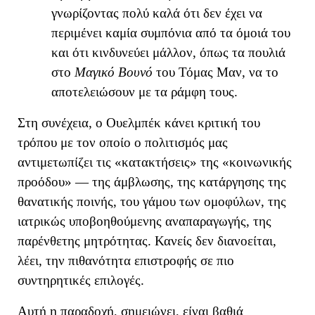
γνωρίζοντας πολύ καλά ότι δεν έχει να
περιμένει καμία συμπόνια από τα όμοιά του
και ότι κινδυνεύει μάλλον, όπως τα πουλιά
στο
Μαγικό Βουνό
του Τόμας Μαν, να το
αποτελειώσουν με τα ράμφη τους.
Στη συνέχεια, ο Ουελμπέκ κάνει κριτική του
τρόπου με τον οποίο ο πολιτισμός μας
αντιμετωπίζει τις «κατακτήσεις» της
«κοινωνική
ς
π
ροόδου
» —
της
άμβλωση
ς
,
της
κατάργηση
ς
της
θανατικής ποινής,
του
γάμο
υ
των ομοφύλων,
της
ιατρικώς υποβοηθούμενη
ς
αναπαραγωγή
ς
,
της
παρένθετη
ς
μητρότητα
ς. Κανείς δεν διανοείται,
λέει, την πιθανότητα επιστροφής σε πιο
συντηρητικές επιλογές.
Αυτή η παραδοχή
, σημειώνει,
είναι βαθιά