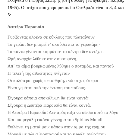
ελληνικά ο Γιώργος Σεφέρης (στη συλλογή
Αντιγραφές
, Ίκαρος,
1965). Οι στίχοι που χρησιμοποιεί ο Ουελμπέκ είναι ο 3, 4 και
5:
Δευτέρα Παρουσία
Γυρίζοντας ολοένα σε κύκλους που πλαταίνουν
Το γεράκι δεν μπορεί ν’ ακούσει πια το γερακάρη
·
Τα πάντα γίνονται κομμάτια
·
το κέντρο δεν αντέχει.
Ωμή αναρχία λύθηκε στην οικουμένη,
Απ΄ το αίμα βουρκωμένος λύθηκε ο ποταμός, και παντού
Η τελετή της αθωότητας πνίγεται
·
Οι καλύτεροι χωρίς πεποίθηση, ενώ οι χειρότεροι
Είναι γεμάτοι από την ένταση του πάθους.
Σίγουρα κάποια αποκάλυψη θα είναι κοντά
·
Σίγουρα η Δευτέρα Παρουσία θα είναι κοντά.
Η Δευτέρα Παρουσία! Δεν πρόφταξα να σώσω αυτό το λόγο
Και μια μεγάλη εικόνα γέννημα του Spiritus Mundi
Θολώνει τη ματιά μου: κάπου στην άμμο της ερήμου
Μορφή με σώμα λιονταριού και το κεφάλι ανθρώπου,