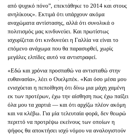
από ψυχικό πόνο
”
, επεκτάθηκε το 2014 και στους
ανηλίκους
»
.
Εκτιμά ότι υπάρχουν ακόμα
αναχώματα
αντίστασης, αλλά ότι συνολικά ο
πολιτισμός μας κινδυνεύει. Και πρωτίστως
ισχυρίζεται ότι
κινδυνεύει
η Γαλλία
να είναι το
επόμενο ανάχωμα που θα παρασυρθε
ί, χωρίς
μεγάλες ελπίδες αυτό να αντιστραφεί
.
«
Εδώ και χρόνια προσπαθώ να αντισταθώ στην
ευθανασία
», λέει ο Ουελμπέκ
.
«
Και όσο μέσα μου
ενισχύεται η πεποίθηση ότι δίνω μια μάχη χαμένη
εκ των προτέρων, έχω την αίσθηση πως έχω παίξει
όλα μου τα χαρτιά — και ότι αρχίζω πλέον ακόμη
και να κλέβω.
Για μία τελευταία φορά, δεν θεωρώ
περιττό να προτρέψω εκείνους των οποίων η
ψήφος θα αποκτήσει ισχύ νόμου να αναλογιστούν