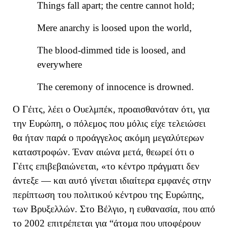
Things fall apart; the centre cannot hold;
Mere anarchy is loosed upon the world,
The blood-dimmed tide is loosed, and
everywhere
The ceremony of innocence is drowned.
Ο Γέιτς, λέει ο Ουελμπέκ,
προαισθαν
όταν
ότι, για
την Ευρώπη, ο πόλεμος που μόλις είχε τελειώσει
θα ήταν παρά ο προάγγελος ακόμη μεγαλύτερων
καταστροφών.
Έναν αιώνα μετά
, θεωρεί ότι ο
Γέιτς επιβεβαιώνεται
,
«
το κέντρο πράγματι δεν
άντεξε — και αυτό γίνεται ιδιαίτερα εμφανές στην
περίπτωση του πολιτικού κέντρου της Ευρώπης,
των Βρυξελλών. Στο Βέλγιο, η ευθανασία, που από
το 2002 επιτρέπεται για
“
άτομα που υποφέρουν