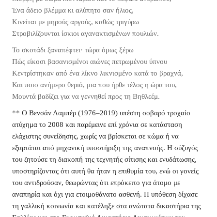
Ένα άδειο βλέμμα κι αλύπητο σαν ήλιος,
Κινείται με μηρούς αργούς, καθώς τριγύρω
Στροβιλίζουνται ίσκιοι αγανακτισμένων πουλιών.
Το σκοτάδι ξαναπέφτει
·
τώρα όμως ξέρω
Πώς είκοσι βασανισμένοι αιώνες πετρωμένου ύπνου
Κεντρίστηκαν από ένα λίκνο λικνισμένο κατά το βραχνά,
Και ποιο ανήμερο θεριό, μια που ήρθε τέλος η ώρα του,
Μουντά βαδίζει για να γεννηθεί προς τη Βηθλεέμ.
**
Ο Βενσάν Λαμπέρ (1976–2019) υπέστη σοβαρό τροχαίο
ατύχημα το 2008 και παρέμεινε επί χρόνια σε κατάσταση
ελάχιστης συνείδησης, χωρίς να βρίσκεται σε κώμα ή να
εξαρτάται από μηχανική υποστήριξη της αναπνοής. Η σύζυγός
του ζητούσε τη διακοπή της τεχνητής σίτισης και ενυδάτωσης,
υποστηρίζοντας ότι αυτή θα ήταν η επιθυμία του, ενώ οι γονείς
του αντιδρούσαν, θεωρώντας ότι επρόκειτο για άτομο με
αναπηρία και όχι για ετοιμοθάνατο ασθενή. Η υπόθεση δίχασε
τη γαλλική κοινωνία και κατέληξε στα ανώτατα δικαστήρια της