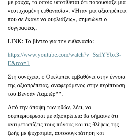
με ρούχα,
το οποίο υποτίθεται ότι παρουσίαζε μια
«ευτυχισμένη ευθανασία».
«
Ήταν μια αξιοπρέπεια
που σε έκανε να ουρλιάζεις
», σημειώνει ο
συγγραφέας
.
LINK
: Το βίντεο για την ευθανασία:
https://www.youtube.com/watch?v=SsrlYYbx3-
E&rco=1
Στη συνέχεια, ο Ουελμπέκ εμβαθύνει στην
έννοια
της αξιοπρέπειας
, αναφερόμενος στην περίπτωση
του Βενσάν Λαμπέρ**.
Από την άποψη των ηθών, λέει,
να
συμπεριφέρε
σ
αι με αξιοπρέπεια θα σήμαινε ότι
αντιμετωπίζει
ς
τους πόνους και τις θλίψεις της
ζωής με ψυχραιμία, αυτοσυγκράτηση και