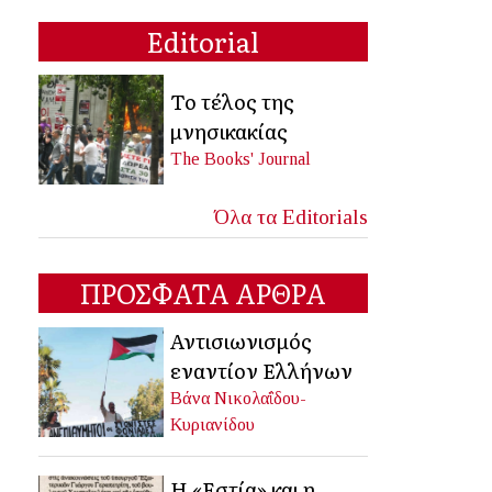
Editorial
Το τέλος της
μνησικακίας
The Books' Journal
Όλα τα Editorials
ΠΡΟΣΦΑΤΑ ΑΡΘΡΑ
Αντισιωνισμός
εναντίον Ελλήνων
Βάνα Νικολαΐδου-
Κυριανίδου
Η «Εστία» και η