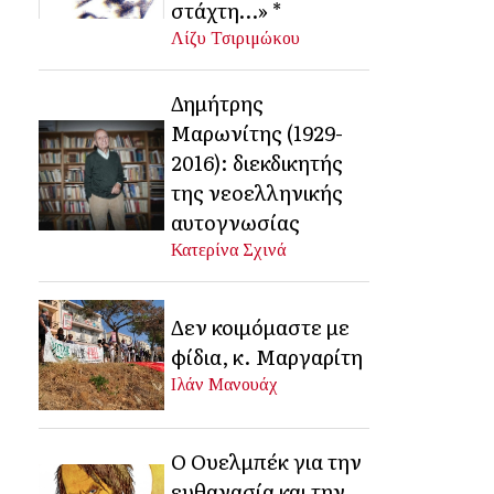
στάχτη…» *
Λίζυ Τσιριμώκου
Δημήτρης
Μαρωνίτης (1929-
2016): διεκδικητής
της νεοελληνικής
αυτογνωσίας
Κατερίνα Σχινά
Δεν κοιμόμαστε με
φίδια, κ. Μαργαρίτη
Ιλάν Μανουάχ
Ο Ουελμπέκ για την
ευθανασία και την