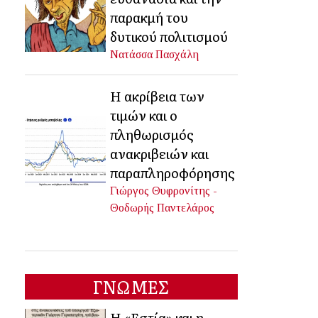
παρακμή του
δυτικού πολιτισμού
Νατάσσα Πασχάλη
Η ακρίβεια των
τιμών και ο
πληθωρισμός
ανακριβειών και
παραπληροφόρησης
Γιώργος Θυφρονίτης -
Θοδωρής Παντελάρος
ΓΝΩΜΕΣ
Η «Εστία» και η