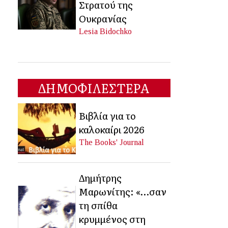
Στρατού της
Ουκρανίας
Lesia Bidochko
ΔΗΜΟΦΙΛΕΣΤΕΡΑ
Βιβλία για το
καλοκαίρι 2026
The Books' Journal
Δημήτρης
Μαρωνίτης: «…σαν
τη σπίθα
κρυμμένος στη