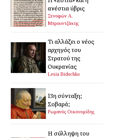
ανέστια ύβρις
Ξενοφών Α.
Μπρουντζάκης
Τι αλλάζει ο νέος
αρχηγός του
Στρατού της
Ουκρανίας
Lesia Bidochko
13η σύνταξη;
Σοβαρά;
Ρωμανός Οικονομίδης
Η σύλληψη του