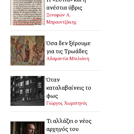
ανέστια ύβρις
Ξενοφών Α.
Μπρουντζάκης
Όσα δεν ξέρουμε
για τις Τρωάδες
Αδαμαντία Μπιλιάνη
Όταν
καταλαβαίνεις το
φως
Γιώργος Χωματηνός
Τι αλλάζει ο νέος
αρχηγός του