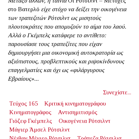
Μεταξύ άλλων, η ταινία
Οι Ρότσιλντ – Μετοχές
στο Βατερλό
είχε στόχο να δείξει την οικογένεια
των τραπεζιτών Ρότσιλντ ως μισητούς
πλουτοκράτες που απομυζούν το αίμα του λαού.
Αλλά ο Γκέμπελς κατάφερε το αντίθετο:
παρουσίασε τους τραπεζίτες που είχαν
δημιουργήσει μια οικονομική αυτοκρατορία ως
αξιόπιστους, προβλεπτικούς και ριψοκίνδυνους
επαγγελματίες και όχι ως «φιλάργυρους
Εβραίους»...
Συνεχίστε...
Τεύχος 165
Κριτική κινηματογράφου
Κινηματογράφος
Αντισημιτισμός
Γιόζεφ Γκέμπελς
Οικογένεια Ρότσιλντ
Μάγιερ Άμσελ Ρότσιλντ
Νέιθαν Μέγιερ Ρότσιλντ
Τράπεζα Ρότσιλντ