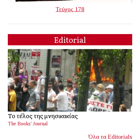
Τεύχος 178
Editorial
Το τέλος της μνησικακίας
The Books' Journal
Όλα τα Editorials