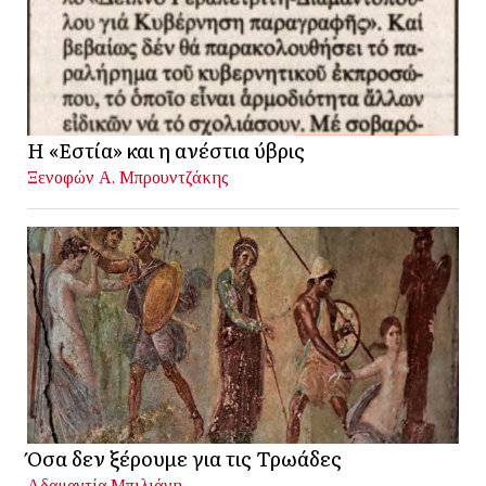
Η «Εστία» και η ανέστια ύβρις
Ξενοφών Α. Μπρουντζάκης
Όσα δεν ξέρουμε για τις Τρωάδες
Αδαμαντία Μπιλιάνη