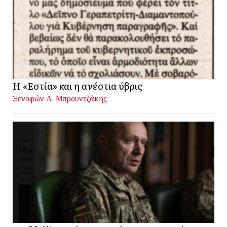
Η «Εστία» και η ανέστια ύβρις
Ξενοφών Α. Μπρουντζάκης