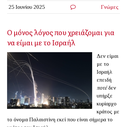
25 Ιουνίου 2025
Γνώμες
Ο μόνος λόγος που χρειάζομαι για
να είμαι με το Ισραήλ
Δεν είμαι
με το
Ισραήλ
επειδή
ποτέ
δεν
υπήρξε
κυρίαρχο
κράτος με
το όνομα Παλαιστίνη εκεί που είναι σήμερα το