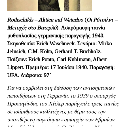
Rothschilds
–
Aktien
auf
Waterloo
(
Οι Ρότσιλντ –
Μετοχές στο Βατερλό
). Ασπρόμαυρη ταινία
μυθοπλασίας γερμανικής παραγωγής 1940.
Σκηνοθεσία: Erich Waschneck. Σενάριο: Mirko
Jelusich, C.M. Köhn, Gerhard T. Buchholz.
Παίζουν:
Erich
Ponto
,
Carl
Kuhlmann
,
Albert
Lippert
. Πρεμιέρα: 17 Ιουλίου 1940. Παραγωγή:
UFA
. Διάρκεια: 97΄
Για να συμβάλει στη διάδοση των αντισημιτικών
πεποιθήσεων στη Γερμανία, το 1939 ο υπουργός
Προπαγάνδας του Χίτλερ παράγγειλε τρεις ταινίες
σε ισάριθμους καλλιτέχνες με θέμα τους την
υποτιθέμενη παγκόσμια κυριαρχία των Εβραίων.