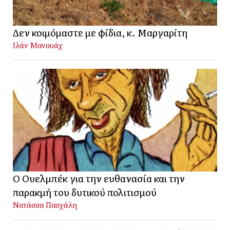
Δεν κοιμόμαστε με φίδια, κ. Μαργαρίτη
Ιλάν Μανουάχ
Ο Ουελμπέκ για την ευθανασία και την
παρακμή του δυτικού πολιτισμού
Νατάσσα Πασχάλη