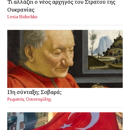
Τι αλλάζει ο νέος αρχηγός του Στρατού της
Ουκρανίας
Lesia Bidochko
13η σύνταξη; Σοβαρά;
Ρωμανός Οικονομίδης