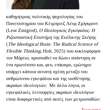
καθηγήτριας πολιτικής ψυχολογίας του
Πανεπιστημίου του Κέιμπριτζ Λέορ Ζμίγκροντ
(Leor Zmigrod),
Ο Ιδεολογικός Εγκέφαλος: Η
Ριζοσπαστική Επιστήμη της Ευέλικτης Σκέψης
(
The
Ideological
Brain
:
The
Radical
Science
of
Flexible
Thinking
, Holt, 2025) που κυκλοφόρησε
τον Μάρτιο, προσπαθεί να δώσει απάντηση σε
ένα πρωτότυπο και, φευ, επίκαιρο, ερώτημα:
υπάρχει κάποια αιτιατή σχέση μεταξύ του
ανθρώπινου εγκεφάλου και της υιοθέτησης
ακραίων ιδεολογιών; Με άλλα λόγια, οι
εγκεφαλικές λειτουργίες ακραίων ιδεολόγων
είναι διαφορετικές από αυτές των μετριοπαθών;
Συνεχίστε...