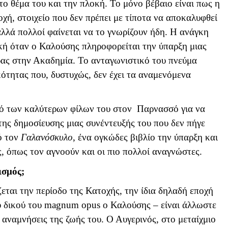
το θέμα του και την πλοκή. Το μόνο βέβαιο είναι πως η
χή, στοιχείο που δεν πρέπει με τίποτα να αποκαλυφθεί
 αλλά πολλοί φαίνεται να το γνωρίζουν ήδη. Η ανάγκη
ική όταν ο Καλούσης πληροφορείται την ύπαρξη μιας
ρας στην Ακαδημία. Το ανταγωνιστικό του πνεύμα
ότητας που, δυστυχώς, δεν έχει τα αναμενόμενα
κό των καλύτερων φίλων του στον Παρνασσό για να
 της δημοσίευσης μιας συνέντευξής του που δεν πήγε
ό τον
Γαλανόσκυλο
, ένα ογκώδες βιβλίο την ύπαρξη και
ς, όπως τον αγνοούν και οι πιο πολλοί αναγνώστες.
ισμός;
εται την περίοδο της Κατοχής, την ίδια δηλαδή εποχή
υ δικού του
magnum
opus
ο Καλούσης – είναι άλλωστε
 αναμνήσεις της ζωής του. Ο Αυγερινός, στο μεταίχμιο