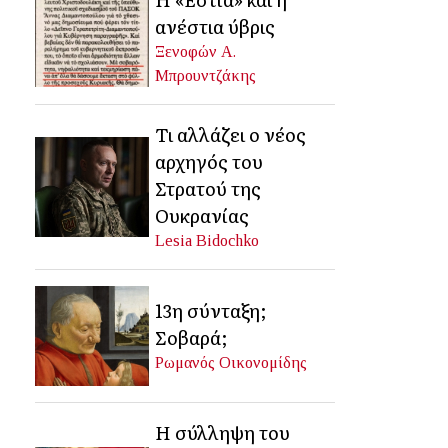
ανέστια ύβρις
Ξενοφών Α.
Μπρουντζάκης
Τι αλλάζει ο νέος
αρχηγός του
Στρατού της
Ουκρανίας
Lesia Bidochko
13η σύνταξη;
Σοβαρά;
Ρωμανός Οικονομίδης
Η σύλληψη του