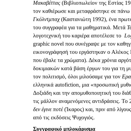
Μακαβέττας
(Βιβλιοπωλείον της Εστίας 19
τον καθιέρωσε και μεταφράστηκε σε πάνω
Γκόλντμπαχ
(Καστανιώτη 1992), ένα πρωτό
του συγγραφέα για τα μαθηματικά. Μετά
Τ
λογοτεχνική του καριέρα αποτέλεσε το
Lo
graphic
novel
που συνέγραψε με τον καθηγ
εικονογράφησή του εργάστηκαν ο Αλέκος 
που έβαλε τα χρώματα). Δέκα χρόνια αργό
δοκιμιακών κατά βάση έργων του για τη μυ
τον πολιτισμό, όλοι μιλούσαμε για τον
Ερα
ελληνικά
autofiction
, μια «προσωπική μυθι
Δοξιάδη και την απομυθοποιητική του διά
τις μάλλον αναμενόμενες αντιδράσεις.
To
2
δεν έγινε ποτέ
(Ίκαρος) και, πριν από λίγο
από τις εκδόσεις Ψυχογιός.
Συγγραφικό μπλοκάρισμα