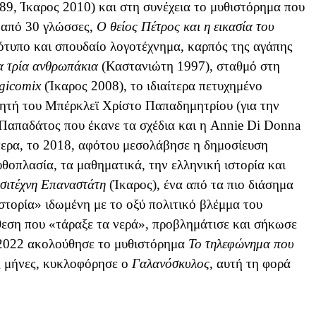
89, Ίκαρος 2010) και στη συνέχεια το μυθιστόρημα που
 από 30 γλώσσες,
Ο θείος Πέτρος και η εικασία του
τυπο και σπουδαίο λογοτέχνημα, καρπός της αγάπης
α τρία ανθρωπάκια
(Καστανιώτη 1997), σταθμό στη
gicomix
(Ίκαρος 2008), το ιδιαίτερα πετυχημένο
ητή του Μπέρκλεϊ Χρίστο Παπαδημητρίου (για την
Παπαδάτος που έκανε τα σχέδια και η
Annie
Di
Donna
τερα, το 2018, αφότου μεσολάβησε η δημοσίευση
θοπλασία, τα μαθηματικά, την ελληνική ιστορία και
σιτέχνη Επαναστάτη
(Ίκαρος), ένα από τα πιο διάσημα
στορία» ιδωμένη με το οξύ πολιτικό βλέμμα του
θεση που «τάραξε τα νερά», προβλημάτισε και σήκωσε
022 ακολούθησε το μυθιστόρημα
Το τηλεφώνημα που
υς μήνες, κυκλοφόρησε ο
Γαλανόσκυλος
, αυτή τη φορά