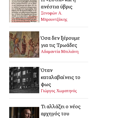
ανέστια ύβρις
Ξενοφών Α.
Μπρουντζάκης
Όσα δεν ξέρουμε
για τις Τρωάδες
Αδαμαντία Μπιλιάνη
Όταν
καταλαβαίνεις το
φως
Γιώργος Χωματηνός
Τι αλλάζει ο νέος
αρχηγός του