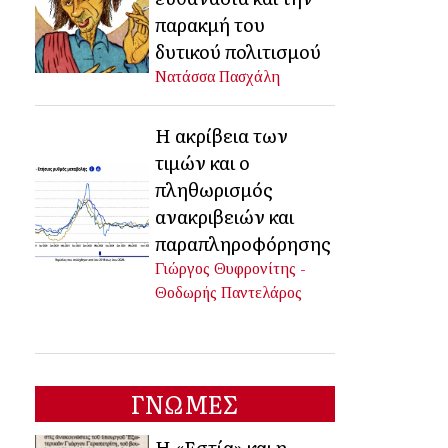
παρακμή του
δυτικού πολιτισμού
Νατάσσα Πασχάλη
Η ακρίβεια των
τιμών και ο
πληθωρισμός
ανακριβειών και
παραπληροφόρησης
Γιώργος Θυφρονίτης -
Θοδωρής Παντελάρος
ΓΝΩΜΕΣ
Η «Εστία» και η