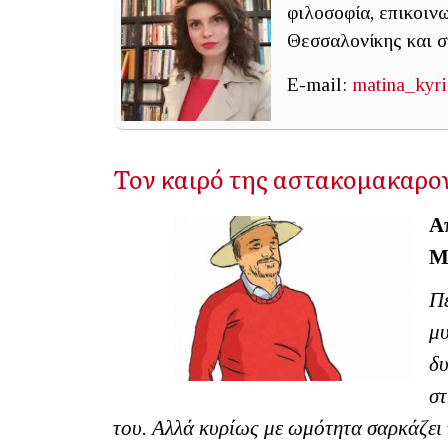
φιλοσοφία, επικοιν
Θεσσαλονίκης και σ
E-mail:
matina_kyr
Τον καιρό της αστακομακαρο
Α
Μ
Πε
μυ
δυ
στ
του. Αλλά κυρίως με ωμότητα σαρκάζει 