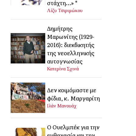
στάχτη…» *
Λίζυ Τσιριμώκου
Δημήτρης
Μαρωνίτης (1929-
2016): διεκδικητής
της νεοελληνικής
αυτογνωσίας
Κατερίνα Σχινά
Δεν κοιμόμαστε με
φίδια, κ. Μαργαρίτη
Ιλάν Μανουάχ
Ο Ουελμπέκ για την
ευθανασία και την