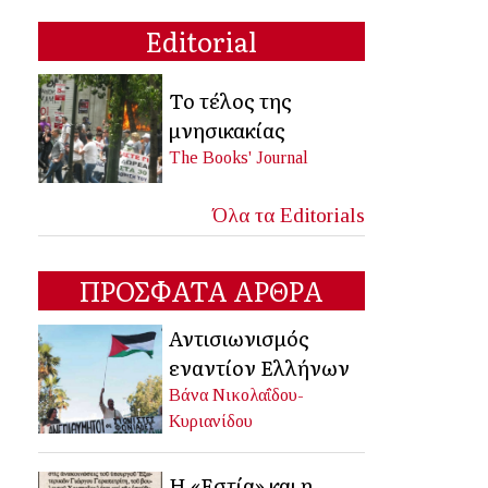
Editorial
Το τέλος της
μνησικακίας
The Books' Journal
Όλα τα Editorials
ΠΡΟΣΦΑΤΑ ΑΡΘΡΑ
Αντισιωνισμός
εναντίον Ελλήνων
Βάνα Νικολαΐδου-
Κυριανίδου
Η «Εστία» και η