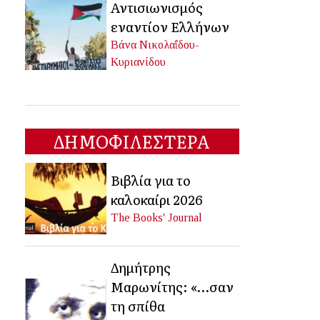
Αντισιωνισμός
εναντίον Ελλήνων
Βάνα Νικολαΐδου-
Κυριανίδου
ΔΗΜΟΦΙΛΕΣΤΕΡΑ
Βιβλία για το
καλοκαίρι 2026
The Books' Journal
Δημήτρης
Μαρωνίτης: «…σαν
τη σπίθα