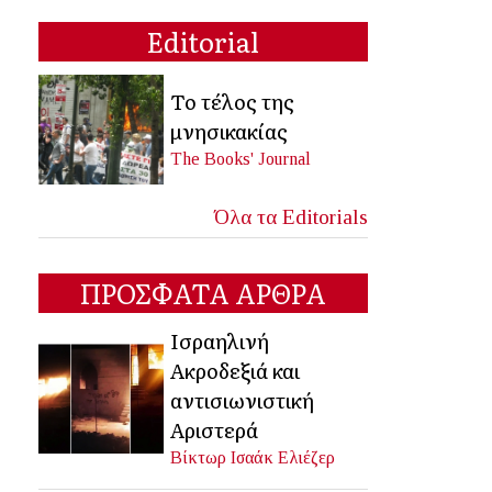
Editorial
Το τέλος της
μνησικακίας
The Books' Journal
Όλα τα Editorials
ΠΡΟΣΦΑΤΑ ΑΡΘΡΑ
Ισραηλινή
Ακροδεξιά και
αντισιωνιστική
Αριστερά
Βίκτωρ Ισαάκ Ελιέζερ