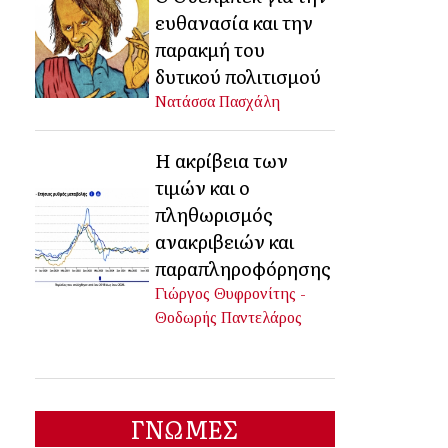
ευθανασία και την
παρακμή του
δυτικού πολιτισμού
Νατάσσα Πασχάλη
Η ακρίβεια των
τιμών και ο
πληθωρισμός
ανακριβειών και
παραπληροφόρησης
Γιώργος Θυφρονίτης -
Θοδωρής Παντελάρος
ΓΝΩΜΕΣ