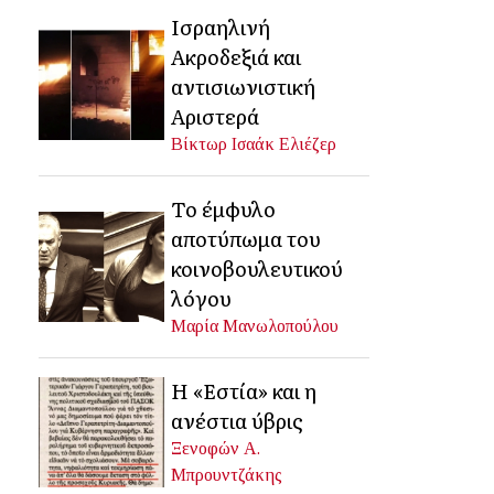
Ισραηλινή
Ακροδεξιά και
αντισιωνιστική
Αριστερά
Βίκτωρ Ισαάκ Ελιέζερ
Το έμφυλο
αποτύπωμα του
κοινοβουλευτικού
λόγου
Μαρία Μανωλοπούλου
Η «Εστία» και η
ανέστια ύβρις
Ξενοφών Α.
Μπρουντζάκης