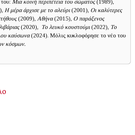
 του:
Μια κοινή περιπέτεια του σώματος
(1989),
),
Η μέρα άρχισε με το αλεύρι
(2001),
Οι καλύτερες
τήθους
(2009),
Αθήνα
(2015),
Ο παράξενος
λιβάριας
(2020),
Το λευκό κουστούμι
(2022),
Το
λου καύσωνα
(2024). Μόλις κυκλοφόρησε το νέο του
ων κόσμων.
λο