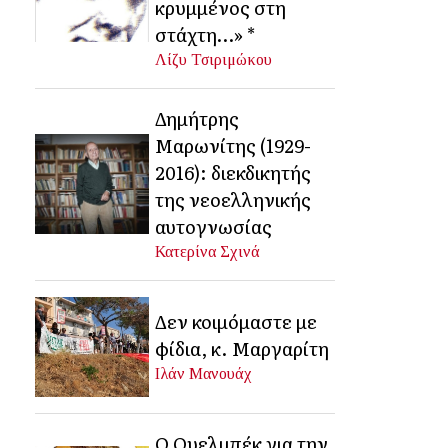
κρυμμένος στη
στάχτη…» *
Λίζυ Τσιριμώκου
Δημήτρης
Μαρωνίτης (1929-
2016): διεκδικητής
της νεοελληνικής
αυτογνωσίας
Κατερίνα Σχινά
Δεν κοιμόμαστε με
φίδια, κ. Μαργαρίτη
Ιλάν Μανουάχ
Ο Ουελμπέκ για την