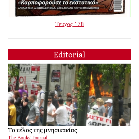
Τεύχος 178
Editorial
Το τέλος της μνησικακίας
The Books' Journal