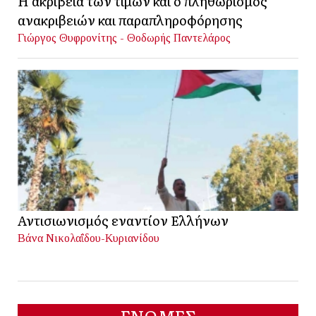
Η ακρίβεια των τιμών και ο πληθωρισμός
ανακριβειών και παραπληροφόρησης
Γιώργος Θυφρονίτης - Θοδωρής Παντελάρος
Αντισιωνισμός εναντίον Ελλήνων
Βάνα Νικολαΐδου-Κυριανίδου