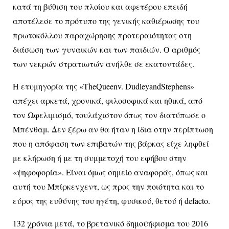
κατά τη βύθιση του πλοίου και αφετέρου επειδή
αποτέλεσε το πρότυπο της γενικής καθιέρωσης του
πρωτοκόλλου παραχώρησης προτεραιότητας στη
διάσωση των γυναικών και των παιδιών. Ο αριθμός
των νεκρών στρατιωτών ανήλθε σε εκατοντάδες.
Η ετυμηγορία της «TheQueenv. DudleyandStephens»
απέχει αρκετά, χρονικά, φιλοσοφικά και ηθικά, από
τον Ωφελιμισμό, τουλάχιστον όπως τον διατύπωσε ο
Μπένθαμ. Δεν ξέρω αν θα ήταν η ίδια στην περίπτωση
που η απόφαση των επιβατών της βάρκας είχε ληφθεί
με κλήρωση ή με τη συμμετοχή του εφήβου στην
«ψηφοφορία». Είναι όμως σημείο αναφοράς, όπως και
αυτή του Μπίρκενχεντ, ως προς την ποιότητα και το
εύρος της ευθύνης του ηγέτη, φυσικού, θετού ή defacto.
132 χρόνια μετά, το βρετανικό δημοψήφισμα του 2016