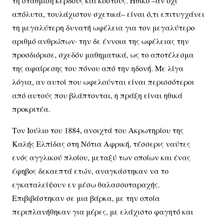
τη στάθμιση κέρδους και κόστους. Ηθικό –αν όχι
απόλυτα, τουλάχιστον σχετικά– είναι ό,τι επιτυγχάνει
τη μεγαλύτερη δυνατή ωφέλεια για τον μεγαλύτερο
αριθμό ανθρώπων· την δε έννοια της ωφέλειας την
προσδιόρισε, σχεδόν μαθηματικά, ως το αποτέλεσμα
της αφαίρεσης του πόνου από την ηδονή. Με λίγα
λόγια, αν αυτοί που ωφελούνται είναι περισσότεροι
από αυτούς που βλάπτονται, η πράξη είναι ηθικά
προκριτέα.
Τον Ιούλιο του 1884, ανοιχτά του Ακρωτηρίου της
Καλής Ελπίδας στη Νότια Αφρική, τέσσερις ναύτες
ενός αγγλικού πλοίου, μεταξύ των οποίων και ένας
έφηβος δεκαεπτά ετών, αναγκάστηκαν να το
εγκαταλείψουν εν μέσω θαλασσοταραχής.
Επιβιβάστηκαν σε μια βάρκα, με την οποία
περιπλανήθηκαν για μέρες, με ελάχιστο φαγητό και