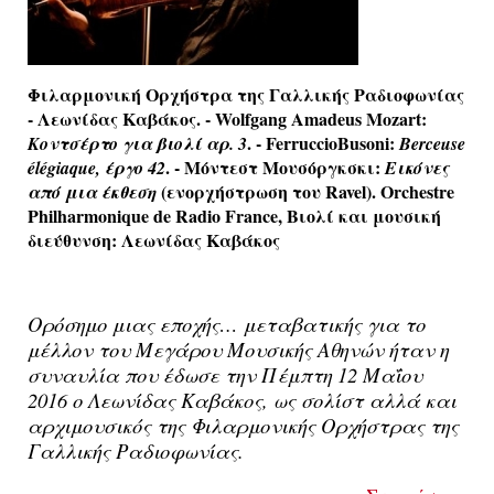
Φιλαρμονική Ορχήστρα της Γαλλικής Ραδιοφωνίας
- Λεωνίδας Καβάκος. - Wolfgang Amadeus Mozart:
. - Ferruccio
Busoni
:
Κοντσέρτο για βιολί αρ. 3
Berceuse
. - Μόντεστ Μουσόργκσκι:
él
égiaque
, έργο 42
Εικόνες
(ενορχήστρωση του Ravel). Orchestre
από μια έκθεση
Philharmonique de Radio France, Βιολί και μουσική
διεύθυνση: Λεωνίδας Καβάκος
Ορόσημο μιας εποχής… μεταβατικής για το
μέλλον του Μεγάρου Μουσικής Αθηνών ήταν η
συναυλία που έδωσε την Πέμπτη 12 Μαΐου
2016 ο Λεωνίδας Καβάκος, ως σολίστ αλλά και
αρχιμουσικός της Φιλαρμονικής Ορχήστρας της
Γαλλικής Ραδιοφωνίας.