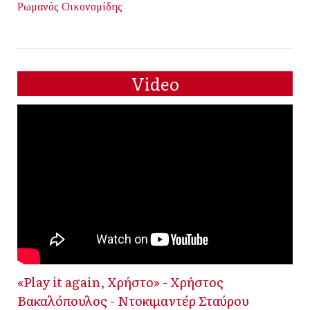
Ρωμανός Οικονομίδης
Video
«Play it again, Χρήστο» - Χρήστος
Βακαλόπουλος - Ντοκιμαντέρ Σταύρου