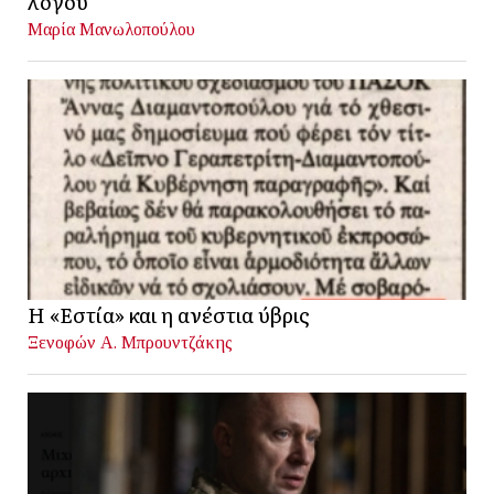
λόγου
Μαρία Μανωλοπούλου
Η «Εστία» και η ανέστια ύβρις
Ξενοφών Α. Μπρουντζάκης