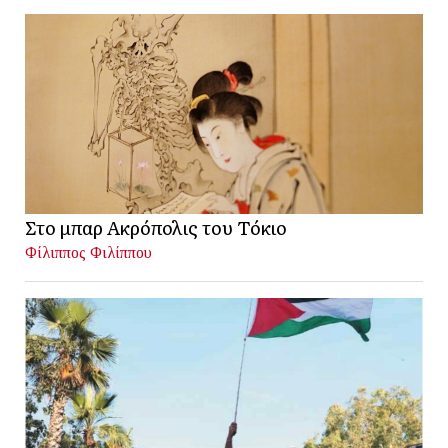
Στο μπαρ Ακρόπολις του Τόκιο
Φίλιππος Φιλίππου