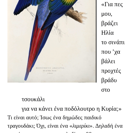
«Για πες
μου,
βράζει
Ηλία
το σινάπι
που ’χα
βάλει
προχτές
βράδυ
στο
τσουκάλι
για να κάνει ένα ποδόλουτρο η Κυρία;»
Τι είναι αυτό; Ίσως ένα δημώδες παιδικό
τραγουδάκι; Όχι, είναι ένα «
λιμερίκι
». Δηλαδή ένα