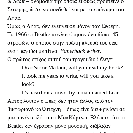
&
Scott
– ονομασία την οποία ευφυώς προέτεινε ο
Σεφέρης, ώστε να συνδεθεί και με το επώνυμο του
Λήαρ.
Όμως ο Λήαρ, δεν ενέπνευσε μόνον τον Σεφέρη.
To
1966 οι
Beatles
κυκλοφόρησαν ένα δίσκο 45
στροφών, ο οποίος στην πρώτη πλευρά του είχε
ένα τραγούδι με τίτλο:
Paperback
writer
.
Ο πρώτος στίχος αυτού του τραγουδιού έλεγε:
Dear Sir or Madam, will you read my book?
It took me years to write, will you take a
look?
It's based on a novel by a man named Lear.
Αυτός λοιπόν ο
Lear
, δεν ήταν άλλος από τον
βικτωριανό καλλιτέχνη – όπως είχε διευκρινίσει σε
μια συνέντευξή του ο ΜακΚάρτνεϊ. Βλέπετε, ότι οι
Beatles
δεν έγραφαν μόνο μουσική, διάβαζαν