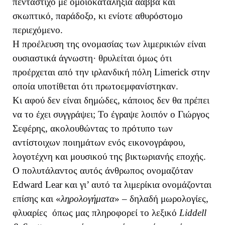
πεντάστιχο με ομοιοκαταληξία ααββα και
σκωπτικό, παράδοξο, κι ενίοτε αθυρόστομο
περιεχόμενο.
Η προέλευση της ονομασίας των λιμερικιών είναι
ουσιαστικά άγνωστη· θρυλείται όμως ότι
προέρχεται από την ιρλανδική πόλη
Limerick
στην
οποία υποτίθεται ότι πρωτοεμφανίστηκαν.
Κι αφού δεν είναι δημώδες, κάποιος δεν θα πρέπει
να το έχει συγγράψει; Το έγραψε λοιπόν ο Γιώργος
Σεφέρης, ακολουθώντας το πρότυπο των
αντίστοιχων ποιημάτων ενός εικονογράφου,
λογοτέχνη και μουσικού της βικτωριανής εποχής.
Ο πολυτάλαντος αυτός άνθρωπος ονομαζόταν
Edward
Lear
και γι’ αυτό τα λιμερίκια ονομάζονται
επίσης και «
ληρολογήματα
» – δηλαδή μωρολογίες,
φλυαρίες όπως μας πληροφορεί το λεξικό
Liddell