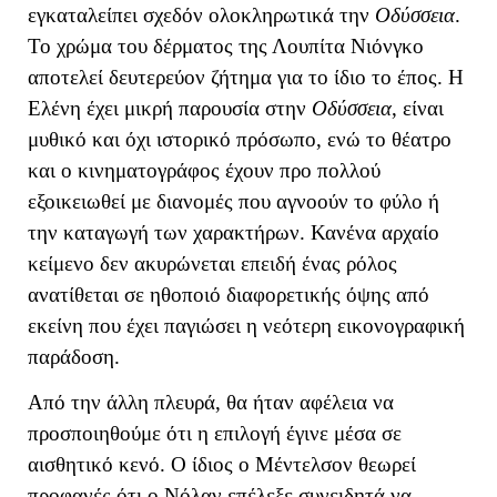
εγκαταλείπει σχεδόν ολοκληρωτικά την
Οδύσσεια
.
Το χρώμα του δέρματος της Λουπίτα Νιόνγκο
αποτελεί δευτερεύον ζήτημα για το ίδιο το έπος. Η
Ελένη έχει μικρή παρουσία στην
Οδύσσεια
, είναι
μυθικό και όχι ιστορικό πρόσωπο, ενώ το θέατρο
και ο κινηματογράφος έχουν προ πολλού
εξοικειωθεί με διανομές που αγνοούν το φύλο ή
την καταγωγή των χαρακτήρων. Κανένα αρχαίο
κείμενο δεν ακυρώνεται επειδή ένας ρόλος
ανατίθεται σε ηθοποιό διαφορετικής όψης από
εκείνη που έχει παγιώσει η νεότερη εικονογραφική
παράδοση.
Από την άλλη πλευρά, θα ήταν αφέλεια να
προσποιηθούμε ότι η επιλογή έγινε μέσα σε
αισθητικό κενό. Ο ίδιος ο Μέντελσον θεωρεί
προφανές ότι ο Νόλαν επέλεξε συνειδητά να