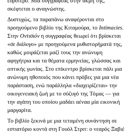
ευρύτερο. Μια συγγραφέας στην ακμή της,
σκέφτεται ο αναγνώστης.
Δυστυχώς, τα παραπάνω αναφέρονται στο
προηγούμενο βιβλίο της Κιταμούρα, το
Intimacies
.
Στην
Οντισιόν
η συγγραφέας θεωρεί ότι βρίσκεται
«
σε διάλογο
» με προηγούμενα μυθιστορήματά της,
καθώς μοιράζεται μαζί τους την ανώνυμη
αφηγήτρια και τα θέματα ερμηνείας, γλώσσας και
οπτικής γωνίας. Στο επίκεντρο βρίσκεται πάλι μια
ανώνυμη ηθοποιός που κάνει πρόβες για μια νέα
παράσταση, ενώ παράλληλα «διαχειρίζεται» την
οικογενειακή ζωή με το σύζυγό της Τόμας — για
την αγάπη του οποίου μαδάει αέναα μία εικονική
μαργαρίτα.
Το βιβλίο ξεκινά με μια τεταμένη συνάντηση σε
εστιατόριο κοντά στη Γουόλ Στριτ: ο νεαρός Ξαβιέ