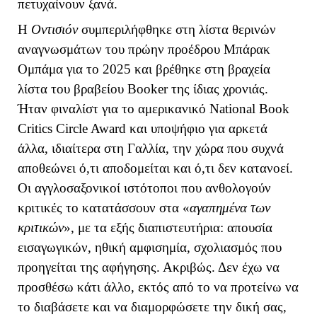
πετυχαίνουν ξανά.
Η
Οντισιόν
συμπεριλήφθηκε στη λίστα θερινών
αναγνωσμάτων του πρώην προέδρου Μπάρακ
Ομπάμα για το 2025 και βρέθηκε στη βραχεία
λίστα του βραβείου
Booker
της ίδιας χρονιάς.
Ήταν φιναλίστ για το αμερικανικό
National
Book
Critics
Circle
Award
και υποψήφιο για αρκετά
άλλα, ιδιαίτερα στη Γαλλία, την χώρα που συχνά
αποθεώνει ό,τι αποδομείται και ό,τι δεν κατανοεί.
Οι αγγλοσαξονικοί ιστότοποι που ανθολογούν
κριτικές το κατατάσσουν στα «
αγαπημένα των
κριτικών
», με τα εξής διαπιστευτήρια: απουσία
εισαγωγικών, ηθική αμφισημία, σχολιασμός που
προηγείται της αφήγησης. Ακριβώς. Δεν έχω να
προσθέσω κάτι άλλο, εκτός από το να προτείνω να
το διαβάσετε και να διαμορφώσετε την δική σας,