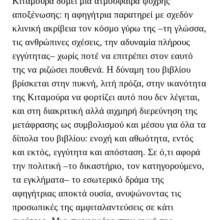
Κιταμούρα δομεί μια ατμόσφαιρα ψυχρής
αποξένωσης: η αφηγήτρια παρατηρεί με σχεδόν
κλινική ακρίβεια τον κόσμο γύρω της –τη γλώσσα,
τις ανθρώπινες σχέσεις, την αδυναμία πλήρους
εγγύτητας– χωρίς ποτέ να επιτρέπει στον εαυτό
της να ριζώσει πουθενά. Η δύναμη του βιβλίου
βρίσκεται στην πυκνή, λιτή πρόζα, στην ικανότητα
της Κιταμούρα να φορτίζει αυτό που δεν λέγεται,
και στη διακριτική αλλά αιχμηρή διερεύνηση της
μετάφρασης ως συμβολισμού και μέσου για όλα τα
δίπολα του βιβλίου: ενοχή και αθωότητα, εντός
και εκτός, εγγύτητα και απόσταση. Σε ό,τι αφορά
την πολιτική –το δικαστήριο, τον κατηγορούμενο,
τα εγκλήματα– το εσωτερικό δράμα της
αφηγήτριας αποκτά ουσία, ανυψώνοντας τις
προσωπικές της αμφιταλαντεύσεις σε κάτι