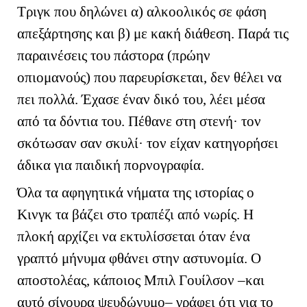
Τριγκ που δηλώνει α) αλκοολικός σε φάση
απεξάρτησης και β) με κακή διάθεση. Παρά τις
παραινέσεις του πάστορα (πρώην
οπιομανούς) που παρευρίσκεται, δεν θέλει να
πει πολλά. Έχασε έναν δικό του, λέει μέσα
από τα δόντια του. Πέθανε στη στενή· τον
σκότωσαν σαν σκυλί· τον είχαν κατηγορήσει
άδικα για παιδική πορνογραφία.
Όλα τα αφηγητικά νήματα της ιστορίας ο
Κινγκ τα βάζει στο τραπέζι από νωρίς. Η
πλοκή αρχίζει να εκτυλίσσεται όταν ένα
γραπτό μήνυμα φθάνει στην αστυνομία. Ο
αποστολέας, κάποιος Μπιλ Γουίλσον –και
αυτό σίγουρα ψευδώνυμο– γράφει ότι για το