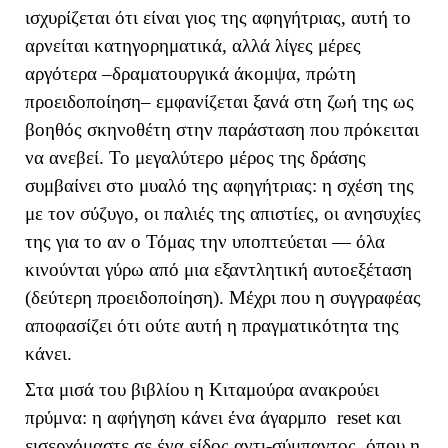
ισχυρίζεται ότι είναι γιος της αφηγήτριας, αυτή το
αρνείται κατηγορηματικά, αλλά λίγες μέρες
αργότερα –δραματουργικά άκομψα, πρώτη
προειδοποίηση– εμφανίζεται ξανά στη ζωή της ως
βοηθός σκηνοθέτη στην παράσταση που πρόκειται
να ανεβεί. Το μεγαλύτερο μέρος της δράσης
συμβαίνει στο μυαλό της αφηγήτριας: η σχέση της
με τον σύζυγο, οι παλιές της απιστίες, οι ανησυχίες
της για το αν ο Τόμας την υποπτεύεται — όλα
κινούνται γύρω από μια εξαντλητική αυτοεξέταση
(δεύτερη προειδοποίηση). Μέχρι που η συγγραφέας
αποφασίζει ότι ούτε αυτή η πραγματικότητα της
κάνει.
Στα μισά του βιβλίου η Κιταμούρα ανακρούει
πρύμνα: η αφήγηση κάνει ένα άγαρμπο
reset
και
εισερχόμαστε σε ένα είδος αντι-σύμπαντος, όπου η