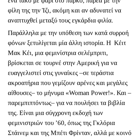
ένα τάκο με ψάρι στο πάρκο, παρέα με την
φίλη της την Ίζι, ακόμη και αν αδυνατεί να
αναπτυχθεί μεταξύ τους εγκάρδια φιλία.
Παράλληλα με την υπόθεση των κατά συρροή
φόνων ξετυλίγεται μία άλλη ιστορία. Η Κέιτ
Μακ Κέι, μια φεμινίστρια σελέμπριτι,
βρίσκεται σε τουρνέ στην Αμερική για να
ευαγγελιστεί στις γυναίκες –σε τεράστια
ακροατήρια που γεμίζουν αρένες και μεγάλες
αίθουσες– το μήνυμα «
Woman
Power
!». Και –
παρεμπιπτόντως– για να πουλήσει τα βιβλία
της. Είναι μια σύγχρονη εκδοχή των
φεμινιστριών του ’60, όπως της Γκλόρια
Στάινεμ και της Μπέτι Φρίνταν, αλλά με κοινό