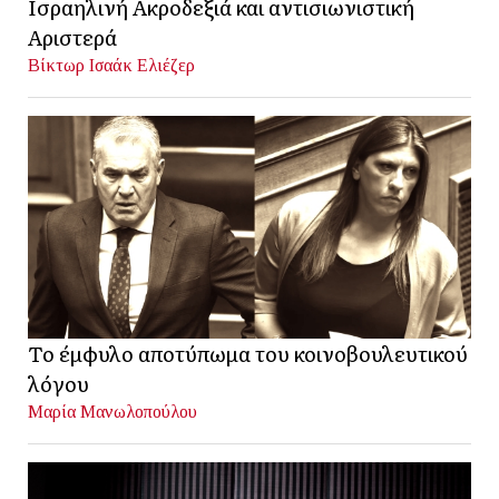
Ισραηλινή Ακροδεξιά και αντισιωνιστική
Αριστερά
Βίκτωρ Ισαάκ Ελιέζερ
Το έμφυλο αποτύπωμα του κοινοβουλευτικού
λόγου
Μαρία Μανωλοπούλου