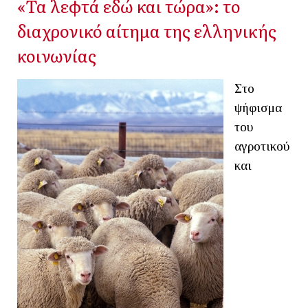
«Τα λεφτά εδώ και τώρα»: το
διαχρονικό αίτημα της ελληνικής
κοινωνίας
Στο
ψήφισμα
του
αγροτικού
και