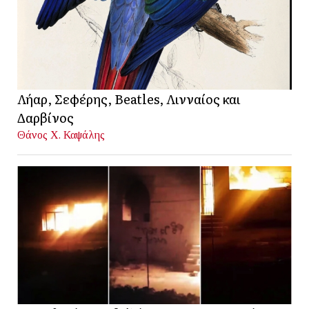
Λήαρ, Σεφέρης, Beatles, Λινναίος και
Δαρβίνος
Θάνος Χ. Καψάλης