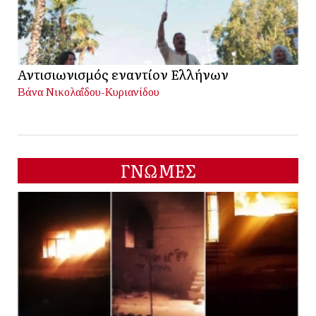
Αντισιωνισμός εναντίον Ελλήνων
Βάνα Νικολαΐδου-Κυριανίδου
ΓΝΩΜΕΣ