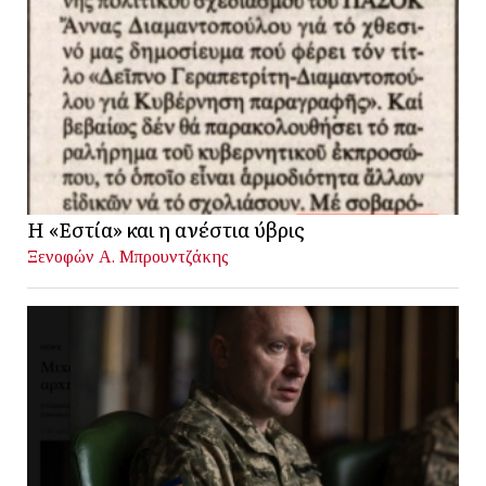
Η «Εστία» και η ανέστια ύβρις
Ξενοφών Α. Μπρουντζάκης