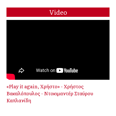
Video
«Play it again, Χρήστο» - Χρήστος
Βακαλόπουλος - Ντοκιμαντέρ Σταύρου
Καπλανίδη