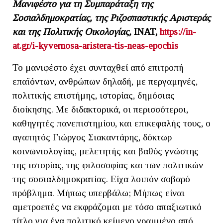
Μανιφέστο για τη Συμπαράταξη της
Σοσιαλδημοκρατίας, της Ριζοσπαστικής Αριστεράς
και της Πολιτικής Οικολογίας,
INAT
,
https://in-
at.gr/i-kyvernosa-aristera-tis-neas-epochis
Το μανιφέστο έχει συνταχθεί από επιτροπή
επαϊόντων, ανθρώπων δηλαδή, με περγαμηνές,
πολιτικής επιστήμης, ιστορίας, δημόσιας
διοίκησης. Με διδακτορικά, οι περισσότεροι,
καθηγητές πανεπιστημίου, και επικεφαλής τους, ο
αγαπητός Γιώργος Σιακαντάρης, δόκτωρ
κοινωνιολογίας, μελετητής και βαθύς γνώστης
της ιστορίας, της φιλοσοφίας και των πολιτικών
της σοσιαλδημοκρατίας. Είχα λοιπόν σοβαρό
πρόβλημα. Μήπως υπερβάλω; Μήπως είναι
αμετροεπές να εκφράζομαι με τόσο απαξιωτικό
τίτλο για ένα πολιτικό κείμενο γραμμένο από