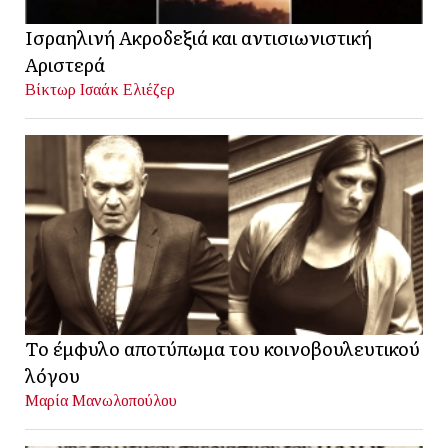
Ισραηλινή Ακροδεξιά και αντισιωνιστική
Αριστερά
Βίκτωρ Ισαάκ Ελιέζερ
Το έμφυλο αποτύπωμα του κοινοβουλευτικού
λόγου
Μαρία Μανωλοπούλου