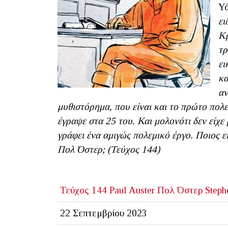
Υ
ει
Κρ
τρ
ει
κα
αν
μυθιστόρημα, που είναι και το πρώτο πολε
έγραψε στα 25 του. Και μολονότι δεν είχε
γράφει ένα αμιγώς πολεμικό έργο. Ποιος εί
Πολ Όστερ; (Τεύχος 144)
Τεύχος 144
Paul Auster
Πολ Όστερ
Steph
22 Σεπτεμβρίου 2023