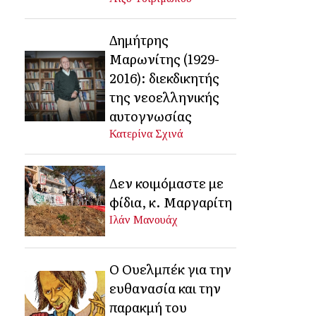
Δημήτρης
Μαρωνίτης (1929-
2016): διεκδικητής
της νεοελληνικής
αυτογνωσίας
Κατερίνα Σχινά
Δεν κοιμόμαστε με
φίδια, κ. Μαργαρίτη
Ιλάν Μανουάχ
Ο Ουελμπέκ για την
ευθανασία και την
παρακμή του