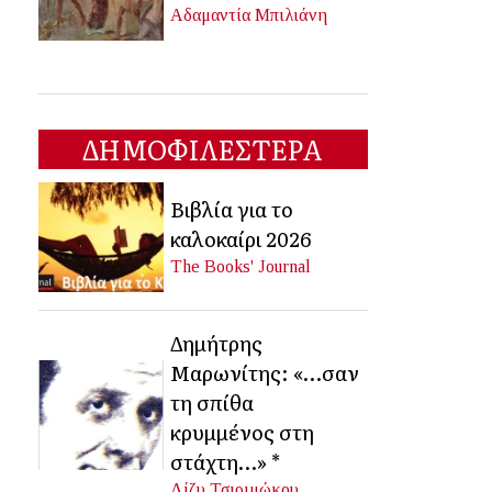
Αδαμαντία Μπιλιάνη
ΔΗΜΟΦΙΛΕΣΤΕΡΑ
Βιβλία για το
καλοκαίρι 2026
The Books' Journal
Δημήτρης
Μαρωνίτης: «…σαν
τη σπίθα
κρυμμένος στη
στάχτη…» *
Λίζυ Τσιριμώκου