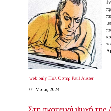
έν
πρ
πε
με
πα
κο
το
Αμ
web only
Πολ Όστερ
Paul Auster
01 Μαϊος 2024
Στη σκοτεινή ψυχή της