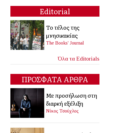
Editorial
Το τέλος της
μνησικακίας
The Books' Journal
Όλα τα Editorials
ΠΡΟΣΦΑΤΑ ΑΡΘΡΑ
Με προσήλωση στη
διαρκή εξέλιξη
Νίκος Τσούχλος