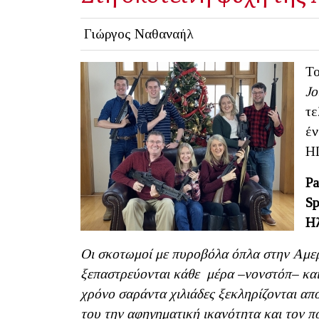
Γιώργος Ναθαναήλ
Το
Jo
τε
έν
ΗΠ
Pa
Sp
Ηλ
Οι σκοτωμοί με πυροβόλα όπλα στην Αμερ
ξεπαστρεύονται κάθε μέρα –νονστόπ– και 
χρόνο σαράντα χιλιάδες ξεκληρίζονται από
του την αφηγηματική ικανότητα και τον π