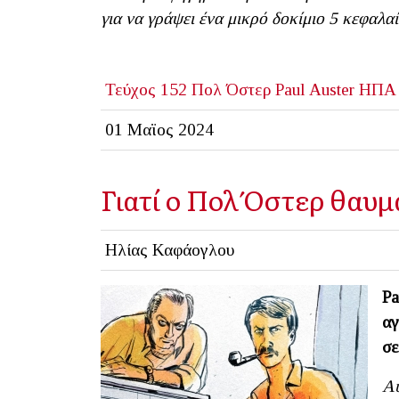
για να γράψει ένα μικρό δοκίμιο 5 κεφαλαί
Τεύχος 152
Πολ Όστερ
Paul Auster
ΗΠΑ
01 Μαϊος 2024
Γιατί ο Πολ Όστερ θαυμά
Ηλίας Καφάογλου
Pa
αγ
σε
Αυ