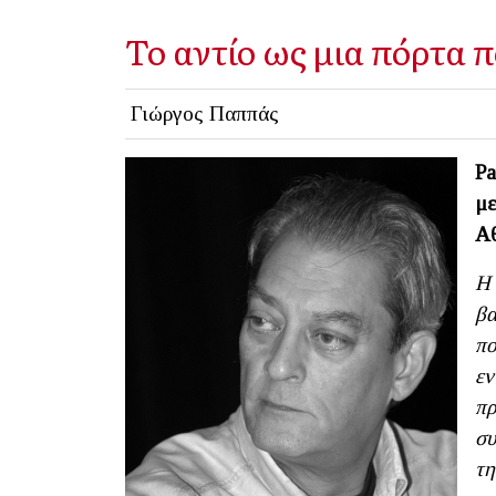
Το αντίο ως μια πόρτα π
Γιώργος Παππάς
Pa
με
Αθ
Η 
βα
πο
εν
πρ
συ
τη