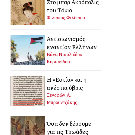
Στο μπαρ Ακρόπολις
του Τόκιο
Φίλιππος Φιλίππου
Αντισιωνισμός
εναντίον Ελλήνων
Βάνα Νικολαΐδου-
Κυριανίδου
Η «Εστία» και η
ανέστια ύβρις
Ξενοφών Α.
Μπρουντζάκης
Όσα δεν ξέρουμε
για τις Τρωάδες