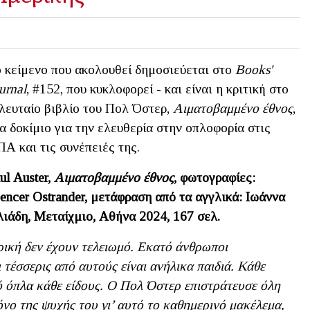
 κείμενο που ακολουθεί δημοσιεύεται στο
Books'
urnal
, #152, που κυκλοφορεί - και είναι η κριτική στο
λευταίο βιβλίο του Πολ Όστερ,
Αιματοβαμμένο έθνος
,
α δοκίμιο για την ελευθερία στην οπλοφορία στις
Α και τις συνέπειές της.
ul
Auster
,
Αιματοβαμμένο έθνος
, φωτογραφίες:
encer
Ostrander
, μετάφραση από τα αγγλικά: Ιωάννα
ιάδη, Μεταίχμιο, Αθήνα 2024, 167 σελ.
ική δεν έχουν τελειωμό. Εκατό άνθρωποι
τέσσερις από αυτούς είναι ανήλικα παιδιά. Κάθε
 όπλα κάθε είδους.
Ο Πολ Όστερ επιστράτευσε όλη
όνο της ψυχής του γι’ αυτό το καθημερινό μακέλεμα,