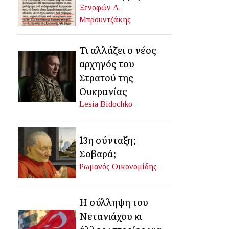
Ξενοφών Α.
Μπρουντζάκης
Τι αλλάζει ο νέος
αρχηγός του
Στρατού της
Ουκρανίας
Lesia Bidochko
13η σύνταξη;
Σοβαρά;
Ρωμανός Οικονομίδης
Η σύλληψη του
Νετανιάχου κι