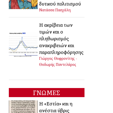
δυτικού πολιτισμού
Νατάσσα Πασχάλη
Η ακρίβεια των
τιμών και ο
πληθωρισμός
ανακριβειών και
παραπληροφόρησης
Γιώργος Θυφρονίτης -
Θοδωρής Παντελάρος
ΓΝΩΜΕΣ
Η «Εστία» και η
ανέστια ύβρις