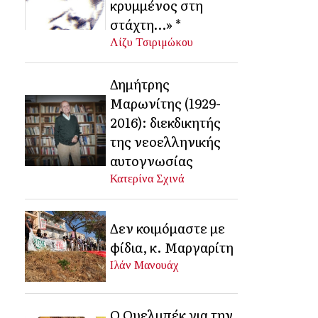
κρυμμένος στη
στάχτη…» *
Λίζυ Τσιριμώκου
Δημήτρης
Μαρωνίτης (1929-
2016): διεκδικητής
της νεοελληνικής
αυτογνωσίας
Κατερίνα Σχινά
Δεν κοιμόμαστε με
φίδια, κ. Μαργαρίτη
Ιλάν Μανουάχ
Ο Ουελμπέκ για την