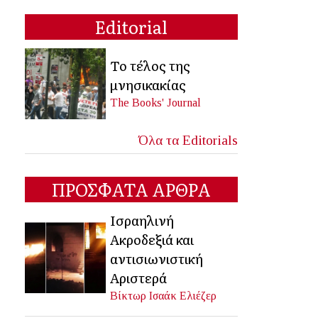
Editorial
Το τέλος της
μνησικακίας
The Books' Journal
Όλα τα Editorials
ΠΡΟΣΦΑΤΑ ΑΡΘΡΑ
Ισραηλινή
Ακροδεξιά και
αντισιωνιστική
Αριστερά
Βίκτωρ Ισαάκ Ελιέζερ