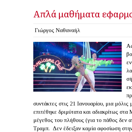
Απλά μαθήματα εφαρμ
Γιώργος Ναθαναήλ
Ας
βο
εν
λα
σή
εκ
πρ
συντάκτες στις 21 Ιανουαρίου, μια μόλις
επιτέθηκε δριμύτατα και αδιακρίτως στα
μέγεθος του πλήθους (για το πάθος δεν 
Τραμπ. Δεν έδειξαν καμία αφοσίωση στην