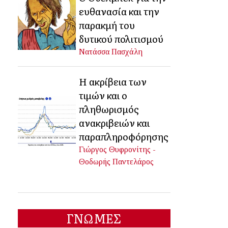
ευθανασία και την
παρακμή του
δυτικού πολιτισμού
Νατάσσα Πασχάλη
Η ακρίβεια των
τιμών και ο
πληθωρισμός
ανακριβειών και
παραπληροφόρησης
Γιώργος Θυφρονίτης -
Θοδωρής Παντελάρος
ΓΝΩΜΕΣ