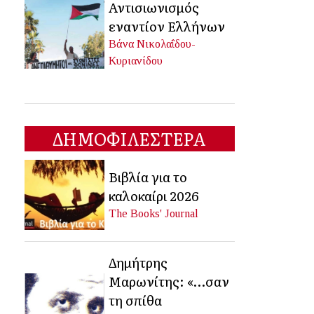
Αντισιωνισμός
εναντίον Ελλήνων
Βάνα Νικολαΐδου-
Κυριανίδου
ΔΗΜΟΦΙΛΕΣΤΕΡΑ
Βιβλία για το
καλοκαίρι 2026
The Books' Journal
Δημήτρης
Μαρωνίτης: «…σαν
τη σπίθα