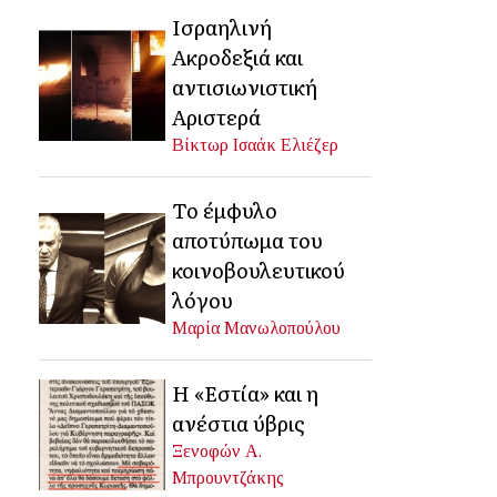
Ισραηλινή
Ακροδεξιά και
αντισιωνιστική
Αριστερά
Βίκτωρ Ισαάκ Ελιέζερ
Το έμφυλο
αποτύπωμα του
κοινοβουλευτικού
λόγου
Μαρία Μανωλοπούλου
Η «Εστία» και η
ανέστια ύβρις
Ξενοφών Α.
Μπρουντζάκης