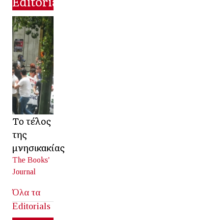
Editorial
Το τέλος
της
μνησικακίας
The Books'
Journal
Όλα τα
Editorials