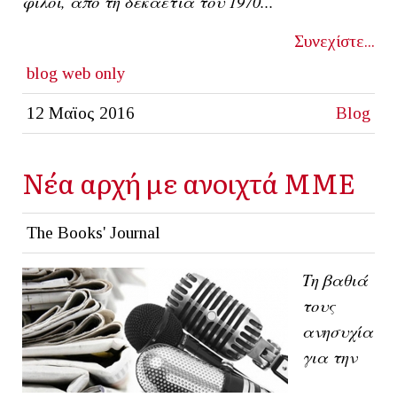
φίλοι, από τη δεκαετία του 1970...
Συνεχίστε...
blog
web only
12 Μαϊος 2016
Blog
Νέα αρχή με ανοιχτά ΜΜΕ
The Books' Journal
Τη βαθιά
τους
ανησυχία
για την