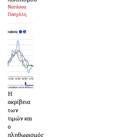
Νατάσσα
Πασχάλη
Η
ακρίβεια
των
τιμών και
ο
πληθωρισμός