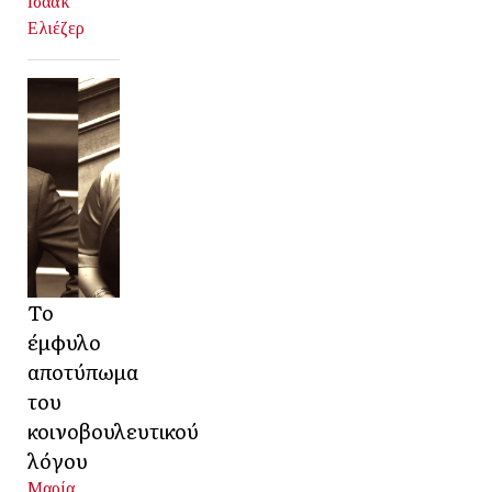
Ισαάκ
Ελιέζερ
Το
έμφυλο
αποτύπωμα
του
κοινοβουλευτικού
λόγου
Μαρία