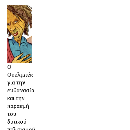
Ο
Ουελμπέκ
για την
ευθανασία
και την
παρακμή
του
δυτικού
πολιτισμού