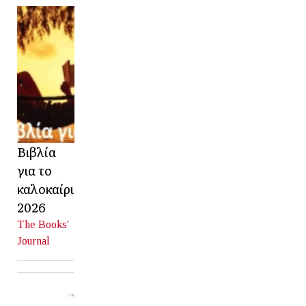
Βιβλία
για το
καλοκαίρι
2026
The Books'
Journal