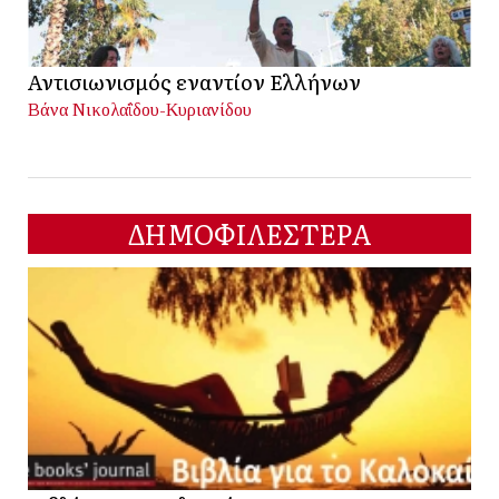
Αντισιωνισμός εναντίον Ελλήνων
Βάνα Νικολαΐδου-Κυριανίδου
ΔΗΜΟΦΙΛΕΣΤΕΡΑ