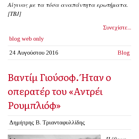
Αίγινας με τα τόσα αναπάντητα ερωτήματα.
[ΤΒJ]
Συνεχίστε...
blog
web only
24 Αυγούστου 2016
Blog
Βαντίμ Γιούσοφ. Ήταν ο
οπερατέρ του «Αντρέι
Ρουμπλιόφ»
Δημήτρης Β. Τριανταφυλλίδης
Πέθανε