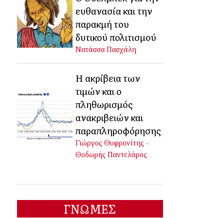
ευθανασία και την
παρακμή του
δυτικού πολιτισμού
Νατάσσα Πασχάλη
Η ακρίβεια των
τιμών και ο
πληθωρισμός
ανακριβειών και
παραπληροφόρησης
Γιώργος Θυφρονίτης -
Θοδωρής Παντελάρος
ΓΝΩΜΕΣ