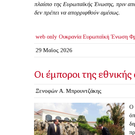
πλαίσιο της Ευρωπαϊκής Ένωσης, πριν από
δεν πρέπει να απορριφθούν αμέσως.
web only
Ουκρανία
Ευρωπαϊκή Ένωση
Φρ
29 Μαϊος 2026
Οι έμποροι της εθνικής
Ξενοφών Α. Μπρουντζάκης
Ο 
όπ
δη
πρ