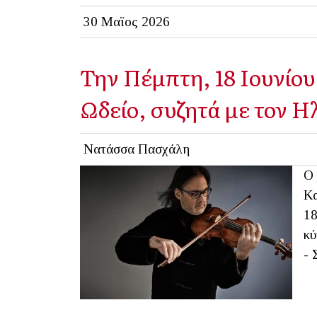
30 Μαϊος 2026
Την Πέμπτη, 18 Ιουνίου
Ωδείο, συζητά με τον Η
Νατάσσα Πασχάλη
Ο 
Κα
18
κύ
- 