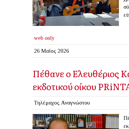
σύ
εί
web only
26 Μαϊος 2026
Πέθανε ο Ελευθέριος Κα
εκδοτικού οίκου PRiNTA
Τηλέμαχος Αναγνώστου
Πέ
εκ