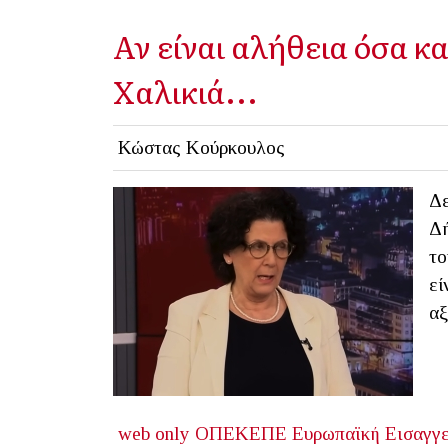
Αν είναι αλήθεια όσα κ
Χαλικιά...
Κώστας Κούρκουλος
Δε
Δή
το
εί
αξ
web only
ΟΠΕΚΕΠΕ
Ευρωπαϊκή Εισαγγε