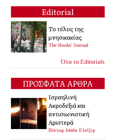
Editorial
Το τέλος της
μνησικακίας
The Books' Journal
Όλα τα Editorials
ΠΡΟΣΦΑΤΑ ΑΡΘΡΑ
Ισραηλινή
Ακροδεξιά και
αντισιωνιστική
Αριστερά
Βίκτωρ Ισαάκ Ελιέζερ