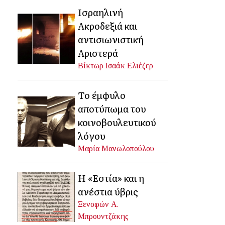
Ισραηλινή
Ακροδεξιά και
αντισιωνιστική
Αριστερά
Βίκτωρ Ισαάκ Ελιέζερ
Το έμφυλο
αποτύπωμα του
κοινοβουλευτικού
λόγου
Μαρία Μανωλοπούλου
Η «Εστία» και η
ανέστια ύβρις
Ξενοφών Α.
Μπρουντζάκης