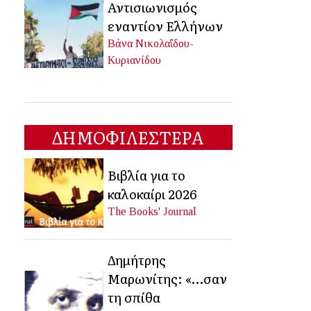
Αντισιωνισμός
εναντίον Ελλήνων
Βάνα Νικολαΐδου-
Κυριανίδου
ΔΗΜΟΦΙΛΕΣΤΕΡΑ
Βιβλία για το
καλοκαίρι 2026
The Books' Journal
Δημήτρης
Μαρωνίτης: «…σαν
τη σπίθα