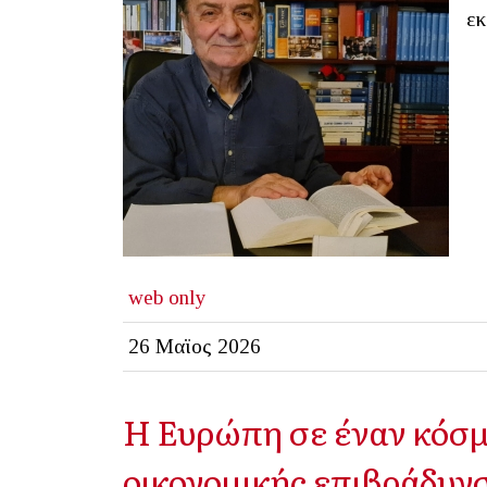
εκ
web only
26 Μαϊος 2026
Η Ευρώπη σε έναν κόσμ
οικονομικής επιβράδυν