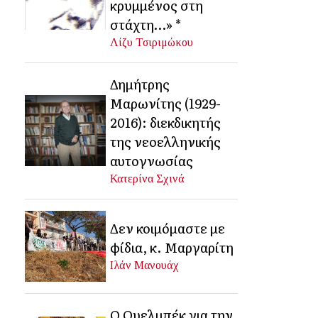
κρυμμένος στη
στάχτη…» *
Λίζυ Τσιριμώκου
Δημήτρης
Μαρωνίτης (1929-
2016): διεκδικητής
της νεοελληνικής
αυτογνωσίας
Κατερίνα Σχινά
Δεν κοιμόμαστε με
φίδια, κ. Μαργαρίτη
Ιλάν Μανουάχ
Ο Ουελμπέκ για την