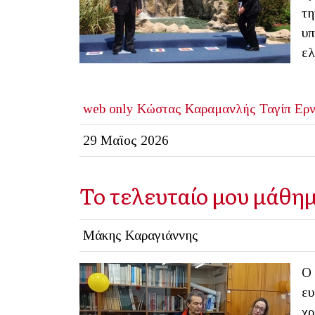
τη
υπ
ελ
web only
Κώστας Καραμανλής
Ταγίπ Ερ
29 Μαϊος 2026
Το τελευταίο μου μάθη
Μάκης Καραγιάννης
Ο 
ευ
χρ