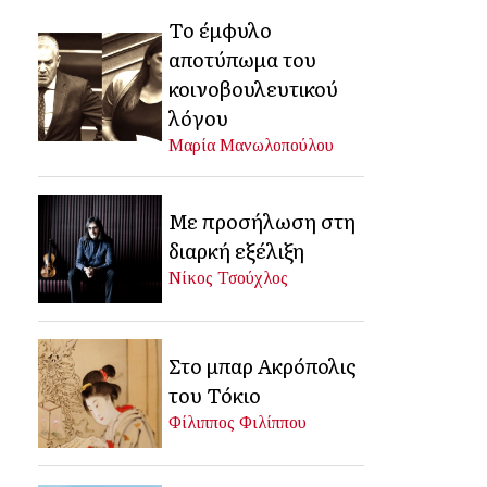
Το έμφυλο
αποτύπωμα του
κοινοβουλευτικού
λόγου
Μαρία Μανωλοπούλου
Με προσήλωση στη
διαρκή εξέλιξη
Νίκος Τσούχλος
Στο μπαρ Ακρόπολις
του Τόκιο
Φίλιππος Φιλίππου