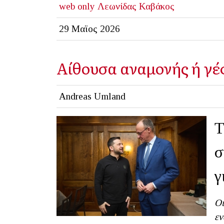
web only
Λεωνίδας Καβάκος
29 Μαϊος 2026
Αίθουσα αναμονής ή γ
Andreas Umland
Τ
σ
γ
Οι
εν