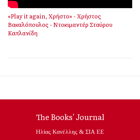
«Play it again, Χρήστο» - Χρήστος
Βακαλόπουλος - Ντοκιμαντέρ Σταύρου
Καπλανίδη
The Books' Journal
Ηλίας Κανέλλης & ΣΙΑ ΕΕ