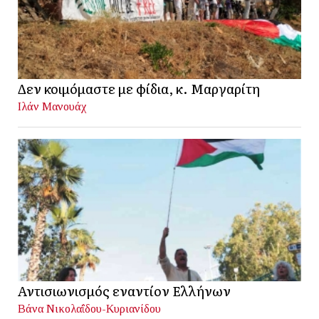
Δεν κοιμόμαστε με φίδια, κ. Μαργαρίτη
Ιλάν Μανουάχ
Αντισιωνισμός εναντίον Ελλήνων
Βάνα Νικολαΐδου-Κυριανίδου