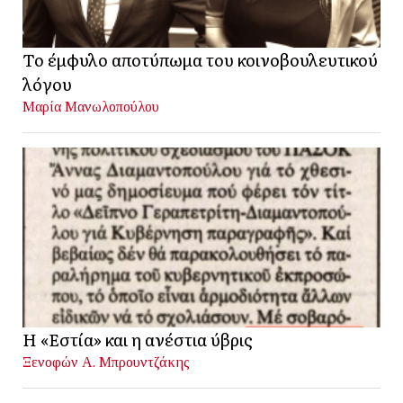
Το έμφυλο αποτύπωμα του κοινοβουλευτικού
λόγου
Μαρία Μανωλοπούλου
Η «Εστία» και η ανέστια ύβρις
Ξενοφών Α. Μπρουντζάκης