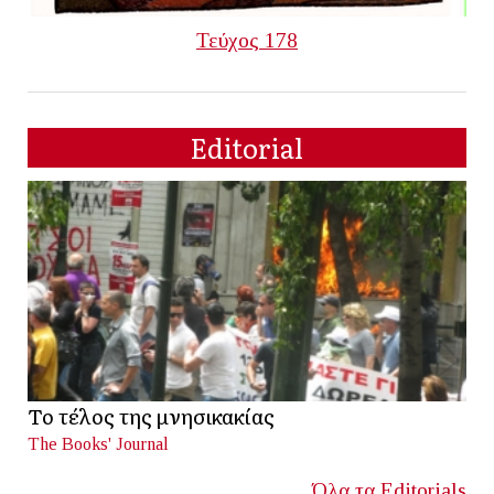
Τεύχος 178
Editorial
Το τέλος της μνησικακίας
The Books' Journal
Όλα τα Editorials