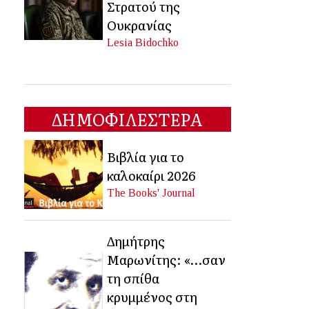
Στρατού της
Ουκρανίας
Lesia Bidochko
ΔΗΜΟΦΙΛΕΣΤΕΡΑ
Βιβλία για το
καλοκαίρι 2026
The Books' Journal
Δημήτρης
Μαρωνίτης: «…σαν
τη σπίθα
κρυμμένος στη