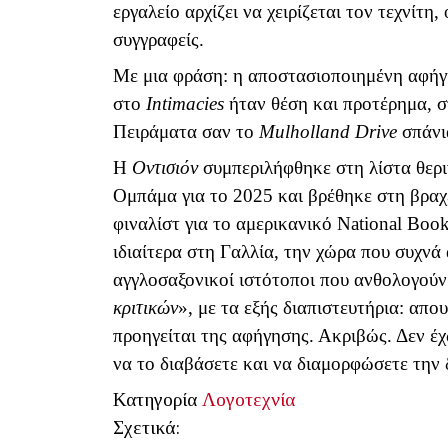
εργαλείο αρχίζει να χειρίζεται τον τεχνίτ
συγγραφείς.
Με μια φράση: η αποστασιοποιημένη αφήγησ
στο
Intimacies
ήταν θέση και προτέρημα, 
Πειράματα σαν το
Mulholland
Drive
σπάνι
Η
Οντισιόν
συμπεριλήφθηκε στη λίστα θε
Ομπάμα για το 2025 και βρέθηκε στη βραχ
φιναλίστ για το αμερικανικό
National
Boo
ιδιαίτερα στη Γαλλία, την χώρα που συχνά 
αγγλοσαξονικοί ιστότοποι που ανθολογούν
κριτικών
», με τα εξής διαπιστευτήρια: απ
προηγείται της αφήγησης. Ακριβώς. Δεν έ
να το διαβάσετε και να διαμορφώσετε την 
Κατηγορία
Λογοτεχνία
Σχετικά: