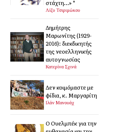
στάχτη…» *
Λίζυ Τσιριμώκου
Δημήτρης
Μαρωνίτης (1929-
2016): διεκδικητής
της νεοελληνικής
αυτογνωσίας
Κατερίνα Σχινά
Δεν κοιμόμαστε με
φίδια, κ. Μαργαρίτη
Ιλάν Μανουάχ
Ο Ουελμπέκ για την
ευθανασία και την