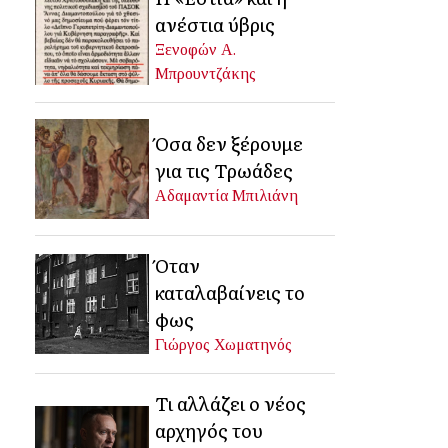
ανέστια ύβρις
Ξενοφών Α.
Μπρουντζάκης
Όσα δεν ξέρουμε
για τις Τρωάδες
Αδαμαντία Μπιλιάνη
Όταν
καταλαβαίνεις το
φως
Γιώργος Χωματηνός
Τι αλλάζει ο νέος
αρχηγός του