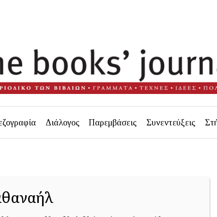
εζογραφία
Διάλογος
Παρεμβάσεις
Συνεντεύξεις
Στ
αθαναήλ