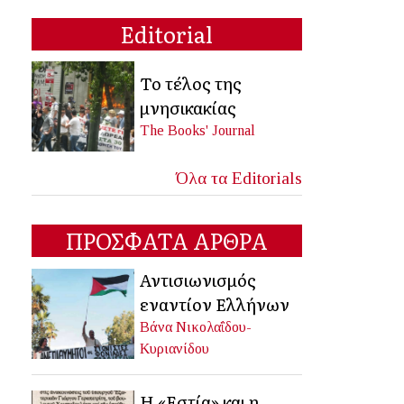
Editorial
Το τέλος της
μνησικακίας
The Books' Journal
Όλα τα Editorials
ΠΡΟΣΦΑΤΑ ΑΡΘΡΑ
Αντισιωνισμός
εναντίον Ελλήνων
Βάνα Νικολαΐδου-
Κυριανίδου
Η «Εστία» και η