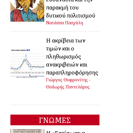
παρακμή του
δυτικού πολιτισμού
Νατάσσα Πασχάλη
Η ακρίβεια των
τιμών και ο
πληθωρισμός
ανακριβειών και
παραπληροφόρησης
Γιώργος Θυφρονίτης -
Θοδωρής Παντελάρος
ΓΝΩΜΕΣ
Η «Εστία» και η