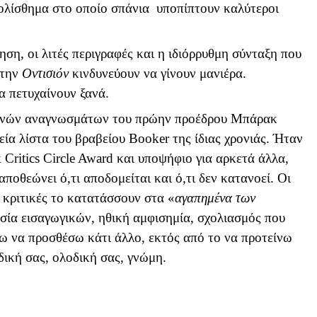
η, ολίσθημα στο οποίο σπάνια υποπίπτουν καλύτεροι
η, οι λιτές περιγραφές και η ιδιόρρυθμη σύνταξη που
στην
Οντισιόν
κινδυνεύουν να γίνουν μανιέρα.
α πετυχαίνουν ξανά.
ρινών αναγνωσμάτων του πρώην προέδρου Μπάρακ
εία λίστα του βραβείου
Booker
της ίδιας χρονιάς. Ήταν
k
Critics
Circle
Award
και υποψήφιο για αρκετά άλλα,
αποθεώνει ό,τι αποδομείται και ό,τι δεν κατανοεί. Οι
 κριτικές το κατατάσσουν στα «
αγαπημένα των
ουσία εισαγωγικών, ηθική αμφισημία, σχολιασμός που
χω να προσθέσω κάτι άλλο, εκτός από το να προτείνω
δική σας, ολοδική σας, γνώμη.