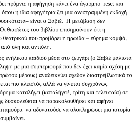
ούει πρύμνα: η αφήγηση κάνει ένα άγαρμπο
reset
και
, όπου η ίδια αφηγήτρια ζει μια ανεστραμμένη εκδοχή
–φυσικότατα– είναι ο Ξαβιέ. Η μετάβαση δεν
Οι θιασώτες του βιβλίου επισημαίνουν ότι η
ου θεατρικού που προβάρει η ηρωίδα – εύρημα κομψό,
 από ύλη και αντιύλη.
ός ενήλικου παιδιού μέσα στο ζευγάρι (ο Ξαβιέ μάλιστα
άληψη με μια συμπεριφορά που δεν έχει καμία σχέση με
 πρώτου μέρους) αναδεικνύει σχεδόν διαστρεβλωτικά το
εται πιο κλειστός αλλά να γίνεται συγχρόνως
ρημα καταλήγει (καταλήγει!, τρίτη και τελευταία) σε
ς δυσκολεύεται να παρακολουθήσει και αφήνει
ιταμούρα να αδυνατούσε να ολοκληρώσει μια ιστορία
συμβαίνει.