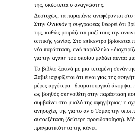
της, σκέφτεται ο αναγνώστης.
Δυστυχώς, τα παραπάνω αναφέρονται στο 
Στην
Οντισιόν
η συγγραφέας θεωρεί ότι βρί
της, καθώς μοιράζεται μαζί τους την ανών
οπτικής γωνίας. Στο επίκεντρο βρίσκεται 
νέα παράσταση, ενώ παράλληλα «διαχειρίζ
για την αγάπη του οποίου μαδάει αέναα μί
Το βιβλίο ξεκινά με μια τεταμένη συνάντη
Ξαβιέ ισχυρίζεται ότι είναι γιος της αφηγή
μέρες αργότερα –δραματουργικά άκομψα, π
ως βοηθός σκηνοθέτη στην παράσταση που 
συμβαίνει στο μυαλό της αφηγήτριας: η σχέσ
ανησυχίες της για το αν ο Τόμας την υποπ
αυτοεξέταση (δεύτερη προειδοποίηση). Μέχ
πραγματικότητα της κάνει.