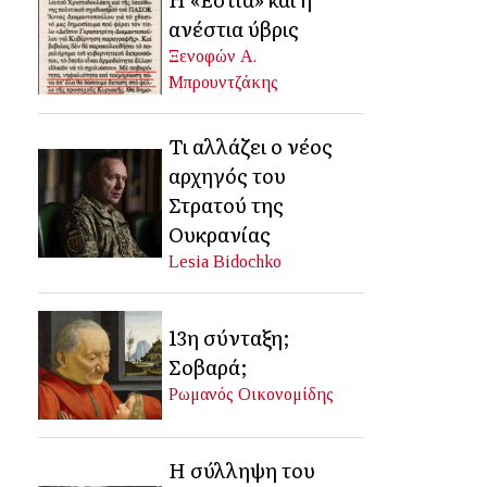
ανέστια ύβρις
Ξενοφών Α.
Μπρουντζάκης
Τι αλλάζει ο νέος
αρχηγός του
Στρατού της
Ουκρανίας
Lesia Bidochko
13η σύνταξη;
Σοβαρά;
Ρωμανός Οικονομίδης
Η σύλληψη του