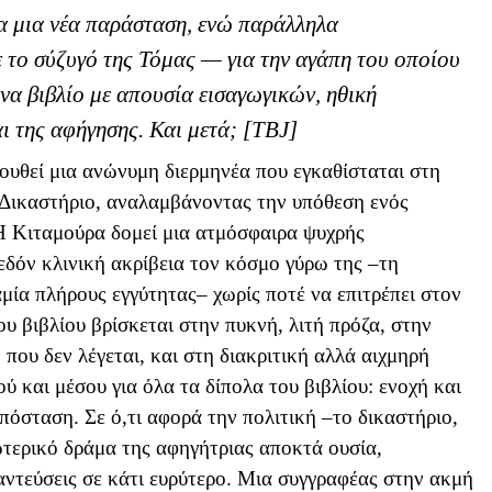
α μια νέα παράσταση, ενώ παράλληλα
ε το σύζυγό της Τόμας — για την αγάπη του οποίου
να βιβλίο με απουσία εισαγωγικών, ηθική
ι της αφήγησης. Και μετά; [ΤΒ
J
]
ουθεί μια ανώνυμη διερμηνέα που εγκαθίσταται στη
ό Δικαστήριο, αναλαμβάνοντας την υπόθεση ενός
Η Κιταμούρα δομεί μια ατμόσφαιρα ψυχρής
εδόν κλινική ακρίβεια τον κόσμο γύρω της –τη
αμία πλήρους εγγύτητας– χωρίς ποτέ να επιτρέπει στον
ου βιβλίου βρίσκεται στην πυκνή, λιτή πρόζα, στην
που δεν λέγεται, και στη διακριτική αλλά αιχμηρή
 και μέσου για όλα τα δίπολα του βιβλίου: ενοχή και
απόσταση. Σε ό,τι αφορά την πολιτική –το δικαστήριο,
τερικό δράμα της αφηγήτριας αποκτά ουσία,
ντεύσεις σε κάτι ευρύτερο. Μια συγγραφέας στην ακμή