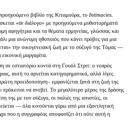
προηγούμενο βιβλίο της Κιταμούρα, το
Intimacies
.
σκεται «
σε διάλογο
» με προηγούμενα μυθιστορήματά
υμη αφηγήτρια και τα θέματα ερμηνείας, γλώσσας και
πάλι μια ανώνυμη ηθοποιός που κάνει πρόβες για μια
εται» την οικογενειακή ζωή με το σύζυγό της Τόμας —
α εικονική μαργαρίτα.
ση σε εστιατόριο κοντά στη Γουόλ Στριτ: ο νεαρός
τριας, αυτή το αρνείται κατηγορηματικά, αλλά λίγες
ρώτη προειδοποίηση– εμφανίζεται ξανά στη ζωή της
πρόκειται να ανεβεί. Το μεγαλύτερο μέρος της δράσης
η της με τον σύζυγο, οι παλιές της απιστίες, οι
τεύεται — όλα κινούνται γύρω από μια εξαντλητική
ρι που η συγγραφέας αποφασίζει ότι ούτε αυτή η