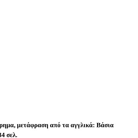
όρημα,
μ
ετάφραση από τα αγγλικά: Βάσια
4 σελ.