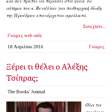
και δεν πρέπει να περάσει στα ψιλά. Το
αίτημα του κ. Βενιζέλου για πειθαρχική δίωξη
της Προέδρου επανέρχεται αμείλικτο.
Συνεχίστε...
Γνώμες
web only
18 Απριλίου 2016
Γνώμες
Ξέρει τι θέλει ο Αλέξης
Τσίπρας;
The Books' Journal
Όλα τα
σενάρια