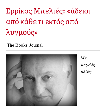
Ερρίκος Μπελιές: «άδειοι
από κάθε τι εκτός από
λυγμούς»
The Books' Journal
Με
μεγάλη
θλίψη