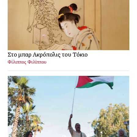
Στο μπαρ Ακρόπολις του Τόκιο
Φίλιππος Φιλίππου