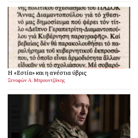
Η «Εστία» και η ανέστια ύβρις
Ξενοφών Α. Μπρουντζάκης