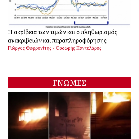
Η ακρίβεια των τιμών και ο πληθωρισμός
ανακριβειών και παραπληροφόρησης
Γιώργος Θυφρονίτης - Θοδωρής Παντελάρος
ΓΝΩΜΕΣ