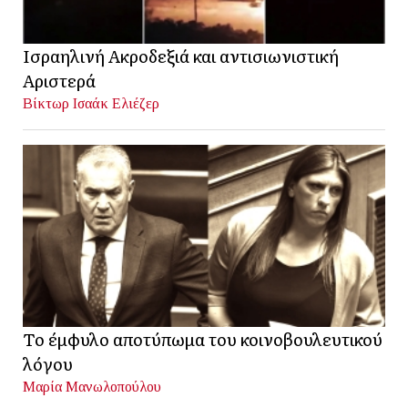
Ισραηλινή Ακροδεξιά και αντισιωνιστική
Αριστερά
Βίκτωρ Ισαάκ Ελιέζερ
Το έμφυλο αποτύπωμα του κοινοβουλευτικού
λόγου
Μαρία Μανωλοπούλου