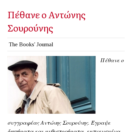
Πέθανε ο Αντώνης
Σουρούνης
The Books' Journal
Πέθανε ο
συγγραφέας Αντώνης Σουρούνης. Έγραψε
διηγήματα και μυθιστορήματα, εμπνευσμένα