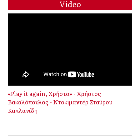
Video
«Play it again, Χρήστο» - Χρήστος
Βακαλόπουλος - Ντοκιμαντέρ Σταύρου
Καπλανίδη