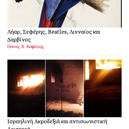
Λήαρ, Σεφέρης, Beatles, Λινναίος και
Δαρβίνος
Θάνος Χ. Καψάλης
Ισραηλινή Ακροδεξιά και αντισιωνιστική
Αριστερά