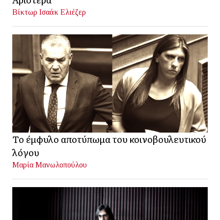
Βίκτωρ Ισαάκ Ελιέζερ
Το έμφυλο αποτύπωμα του κοινοβουλευτικού
λόγου
Μαρία Μανωλοπούλου