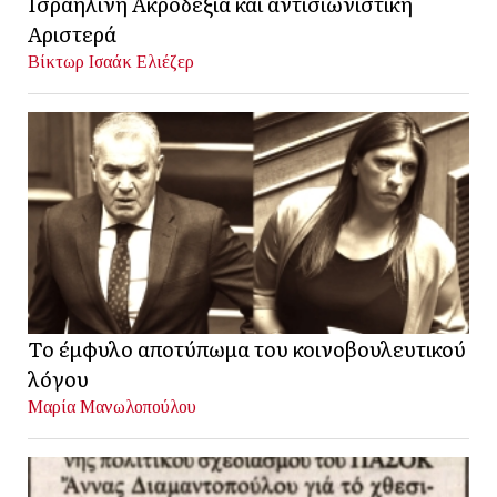
Ισραηλινή Ακροδεξιά και αντισιωνιστική
Αριστερά
Βίκτωρ Ισαάκ Ελιέζερ
Το έμφυλο αποτύπωμα του κοινοβουλευτικού
λόγου
Μαρία Μανωλοπούλου