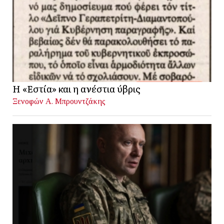
Η «Εστία» και η ανέστια ύβρις
Ξενοφών Α. Μπρουντζάκης