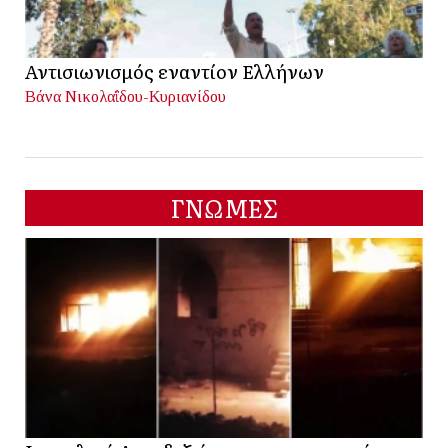
Αντισιωνισμός εναντίον Ελλήνων
Βάνα Νικολαΐδου-Κυριανίδου
ΓΝΩΜΕΣ