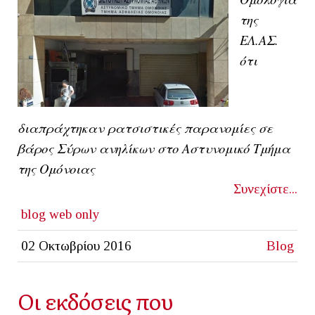
της
ΕΛ.ΑΣ.
ότι
διαπράχτηκαν ρατσιστικές παρανομίες σε
βάρος Σύρων ανηλίκων στο Αστυνομικό Τμήμα
της Ομόνοιας
Συνεχίστε...
blog
web only
02 Οκτωβρίου 2016
Blog
Οι εκδόσεις που