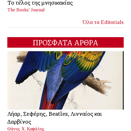
Το τέλος της μνησικακίας
The Books' Journal
Όλα τα Editorials
ΠΡΟΣΦΑΤΑ ΑΡΘΡΑ
Λήαρ, Σεφέρης, Beatles, Λινναίος και
Δαρβίνος
Θάνος Χ. Καψάλης