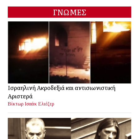
ΓΝΩΜΕΣ
Ισραηλινή Ακροδεξιά και αντισιωνιστική
Αριστερά
Βίκτωρ Ισαάκ Ελιέζερ