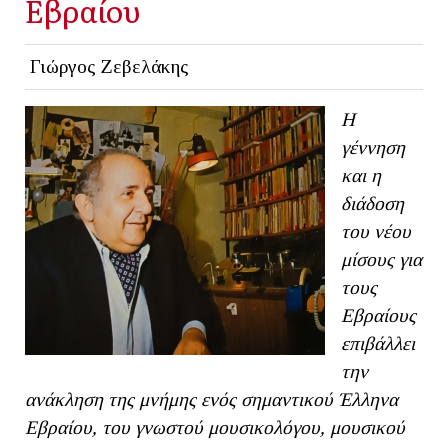
Εβραίου
Γιώργος Ζεβελάκης
Η
γέννηση
και η
διάδοση
του νέου
μίσους για
τους
Εβραίους
επιβάλλει
την
ανάκληση της μνήμης ενός σημαντικού Έλληνα
Εβραίου, του γνωστού μουσικολόγου, μουσικού