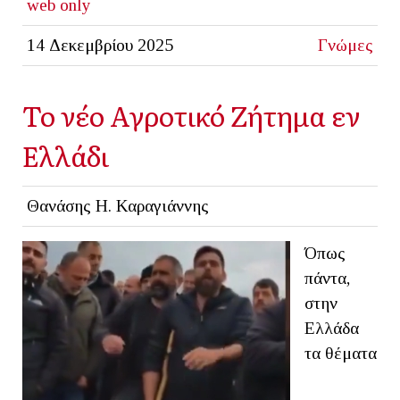
web only
14 Δεκεμβρίου 2025
Γνώμες
Το νέο Αγροτικό Ζήτημα εν
Ελλάδι
Θανάσης Η. Καραγιάννης
Όπως
πάντα,
στην
Ελλάδα
τα θέματα