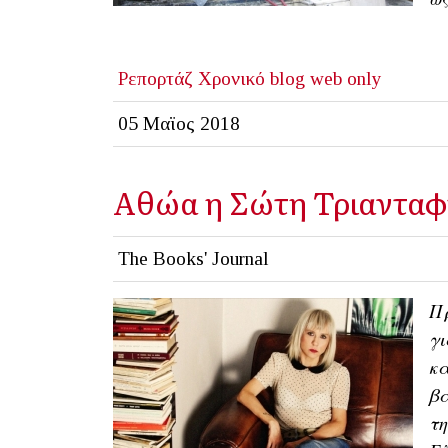
Ρεπορτάζ
Χρονικό
blog
web only
05 Μαϊος 2018
Αθώα η Σώτη Τριαντα
The Books' Journal
Π
γ
κα
βά
τ