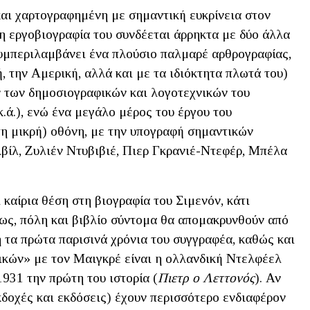
 και χαρτογραφημένη με σημαντική ευκρίνεια στον
η εργοβιογραφία του συνδέεται άρρηκτα με δύο άλλα
συμπεριλαμβάνει ένα πλούσιο παλμαρέ αρθρογραφίας,
, την Αμερική, αλλά και με τα ιδιόκτητα πλωτά του)
 των δημοσιογραφικών και λογοτεχνικών του
.ά.), ενώ ένα μεγάλο μέρος του έργου του
τη μικρή) οθόνη, με την υπογραφή σημαντικών
βίλ, Ζυλιέν Ντυβιβιέ, Πιερ Γκρανιέ-Ντεφέρ, Μπέλα
 καίρια θέση στη βιογραφία του Σιμενόν, κάτι
ως, πόλη και βιβλίο σύντομα θα απομακρυνθούν από
 τα πρώτα παρισινά χρόνια του συγγραφέα, καθώς και
μικών» με τον Μαιγκρέ είναι η ολλανδική Ντελφέελ
1931 την πρώτη του ιστορία (
Πιετρ ο Λεττονός
). Αν
κδοχές και εκδόσεις) έχουν περισσότερο ενδιαφέρον