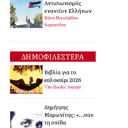
Αντισιωνισμός
εναντίον Ελλήνων
Βάνα Νικολαΐδου-
Κυριανίδου
ΔΗΜΟΦΙΛΕΣΤΕΡΑ
Βιβλία για το
καλοκαίρι 2026
The Books' Journal
Δημήτρης
Μαρωνίτης: «…σαν
τη σπίθα