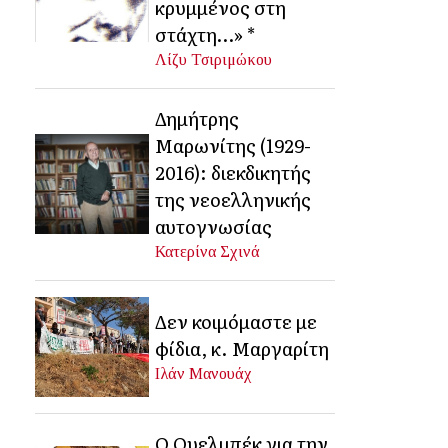
κρυμμένος στη
στάχτη…» *
Λίζυ Τσιριμώκου
Δημήτρης
Μαρωνίτης (1929-
2016): διεκδικητής
της νεοελληνικής
αυτογνωσίας
Κατερίνα Σχινά
Δεν κοιμόμαστε με
φίδια, κ. Μαργαρίτη
Ιλάν Μανουάχ
Ο Ουελμπέκ για την