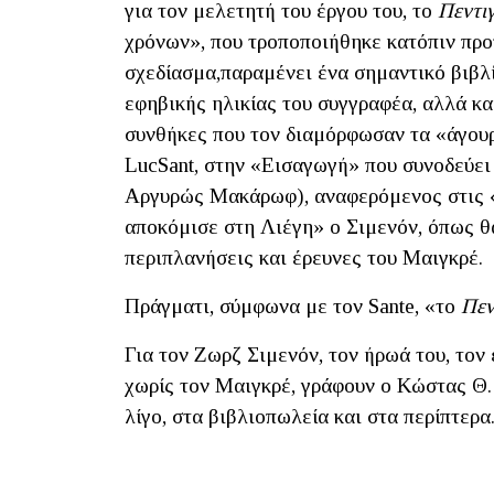
για τον μελετητή του έργου του, το
Πεντι
χρόνων», που τροποποιήθηκε κατόπιν προ
σχεδίασμα,παραμένει ένα σημαντικό βιβλί
εφηβικής ηλικίας του συγγραφέα, αλλά και
συνθήκες που τον διαμόρφωσαν τα «άγουρα
LucSant, στην «Εισαγωγή» που συνοδεύει
Αργυρώς Μακάρωφ), αναφερόμενος στις «
αποκόμισε στη Λιέγη» ο Σιμενόν, όπως θα
περιπλανήσεις και έρευνες του Μαιγκρέ.
Πράγματι, σύμφωνα με τον Sante, «το
Πεν
Για τον Ζωρζ Σιμενόν, τον ήρωά του, τον 
χωρίς τον Μαιγκρέ, γράφουν ο Κώστας Θ
λίγο, στα βιβλιοπωλεία και στα περίπτερα