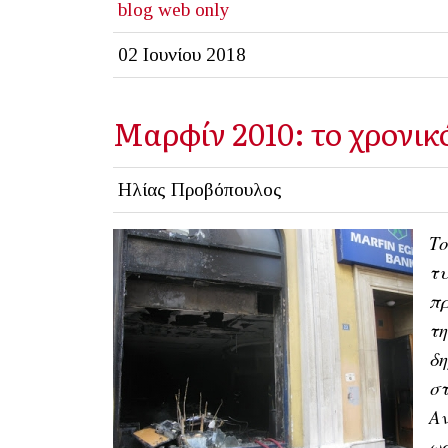
blog
web only
02 Ιουνίου 2018
Μαρφίν 2010: το χρονικ
Ηλίας Προβόπουλος
Το
τυ
πρ
τη
δη
στ
Αν
ως