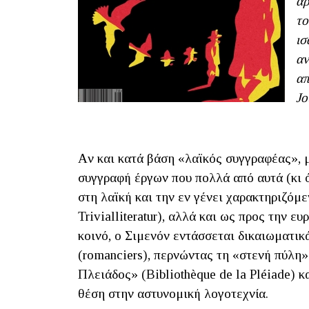
αρ
το
ισ
αν
απ
Jo
Aν και κατά βάση «λαϊκός συγγραφέας», μ
συγγραφή έργων που πολλά από αυτά (κι 
στη λαϊκή και την εν γένει χαρακτηριζόμ
Trivialliteratur), αλλά και ως προς την 
κοινό, ο Σιμενόν εντάσσεται δικαιωματι
(romanciers), περνώντας τη «στενή πύλη
Πλειάδος» (Bibliothèque de la Pléiade) 
θέση στην αστυνομική λογοτεχνία.