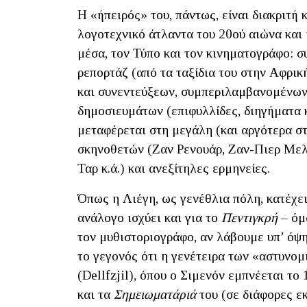
Η «ήπειρός» του, πάντως, είναι διακριτή
λογοτεχνικό άτλαντα του 20ού αιώνα και 
μέσα, τον Τύπο και τον κινηματογράφο: 
ρεπορτάζ (από τα ταξίδια του στην Αφρική
και συνεντεύξεων, συμπεριλαμβανομένων
δημοσιευμάτων (επιφυλλίδες, διηγήματα κ
μεταφέρεται στη μεγάλη (και αργότερα σ
σκηνοθετών (Ζαν Ρενουάρ, Ζαν-Πιερ Μελ
Ταρ κ.ά.) και ανεξίτηλες ερμηνείες.
Όπως η Λιέγη, ως γενέθλια πόλη, κατέχει
ανάλογο ισχύει και για το
Πεντιγκρή
– όμ
τον μυθιστοριογράφο, αν λάβουμε υπ’ όψη
το γεγονός ότι η γενέτειρα των «αστυνο
(Dellfzjil), όπου ο Σιμενόν εμπνέεται το 
και τα
Σημειωματάριά
του (σε διάφορες ε