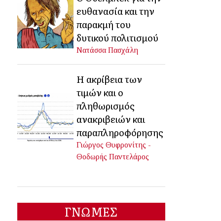
ευθανασία και την
παρακμή του
δυτικού πολιτισμού
Νατάσσα Πασχάλη
Η ακρίβεια των
τιμών και ο
πληθωρισμός
ανακριβειών και
παραπληροφόρησης
Γιώργος Θυφρονίτης -
Θοδωρής Παντελάρος
ΓΝΩΜΕΣ