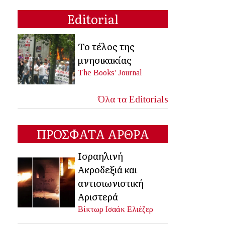
Editorial
Το τέλος της
μνησικακίας
The Books' Journal
Όλα τα Editorials
ΠΡΟΣΦΑΤΑ ΑΡΘΡΑ
Ισραηλινή
Ακροδεξιά και
αντισιωνιστική
Αριστερά
Βίκτωρ Ισαάκ Ελιέζερ