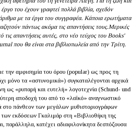
χική αφετηρία του τη γενέτειρα Λιέγη. Για τη ζωή και
 έργο του έχουν γραφτεί πολλά βιβλία, σχεδόν
άριθμα με τα έργα του συγγραφέα. Κάποια ερωτήματα
αζητούν πάντως ακόμα τις απαντήσεις τους.Mερικές
ό τις απαντήσεις αυτές, στο νέο τεύχος του Books'
urnal που θα είναι στα βιβλιοπωλεία από την Τρίτη.
ε την αμφισημία του όρου (popular) ως προς τη
όχι μόνο τα «αστυνομικά») συγκαταλέγονται αρχικά
ενη ως «ρυπαρή και ευτελή» λογοτεχνία (Schund- und
ευρύτερη αποδοχή του από το «λαϊκό» αναγνωστικό
κά στο πάνθεον των μεγάλων μυθιστοριογράφων
» των εκδόσεων Γκαλιμάρ στη «Βιβλιοθήκη της
και, παράλληλα, κατέχει αδιαφιλονίκητα δεσπόζουσα