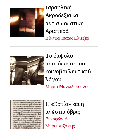
Ισραηλινή
Ακροδεξιά και
αντισιωνιστική
Αριστερά
Βίκτωρ Ισαάκ Ελιέζερ
Το έμφυλο
αποτύπωμα του
κοινοβουλευτικού
λόγου
Μαρία Μανωλοπούλου
Η «Εστία» και η
ανέστια ύβρις
Ξενοφών Α.
Μπρουντζάκης