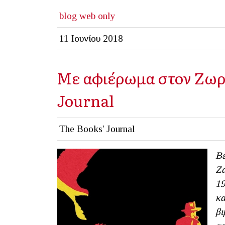
blog
web only
11 Ιουνίου 2018
Με αφιέρωμα στον Ζωρζ
Journal
The Books' Journal
Βέ
Ζα
19
κα
βι