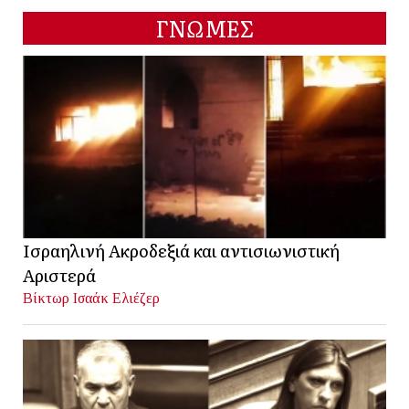
ΓΝΩΜΕΣ
Ισραηλινή Ακροδεξιά και αντισιωνιστική
Αριστερά
Βίκτωρ Ισαάκ Ελιέζερ