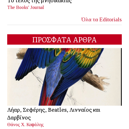
Το τέλος της μνησικακίας
The Books' Journal
Όλα τα Editorials
ΠΡΟΣΦΑΤΑ ΑΡΘΡΑ
Λήαρ, Σεφέρης, Beatles, Λινναίος και
Δαρβίνος
Θάνος Χ. Καψάλης