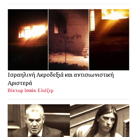
Ισραηλινή Ακροδεξιά και αντισιωνιστική
Αριστερά
Βίκτωρ Ισαάκ Ελιέζερ