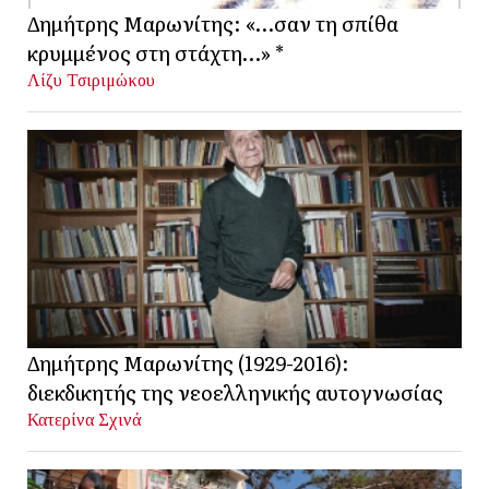
Δημήτρης Μαρωνίτης: «…σαν τη σπίθα
κρυμμένος στη στάχτη…» *
Λίζυ Τσιριμώκου
Δημήτρης Μαρωνίτης (1929-2016):
διεκδικητής της νεοελληνικής αυτογνωσίας
Κατερίνα Σχινά