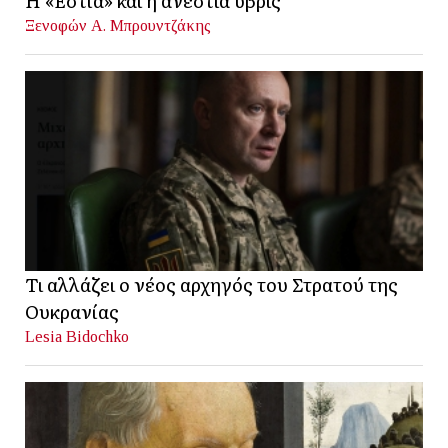
Η «Εστία» και η ανέστια ύβρις
Ξενοφών Α. Μπρουντζάκης
Τι αλλάζει ο νέος αρχηγός του Στρατού της
Ουκρανίας
Lesia Bidochko