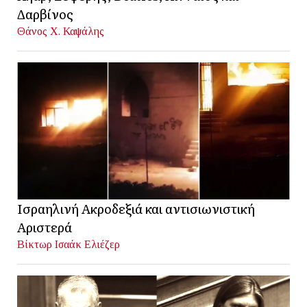
Δαρβίνος
Θάνος Χ. Καψάλης
Ισραηλινή Ακροδεξιά και αντισιωνιστική
Αριστερά
Βίκτωρ Ισαάκ Ελιέζερ