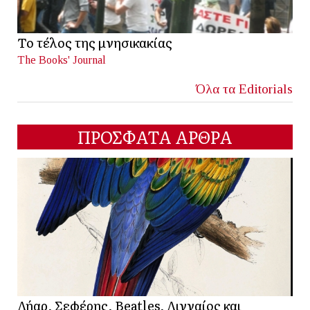
Το τέλος της μνησικακίας
The Books' Journal
Όλα τα Editorials
ΠΡΟΣΦΑΤΑ ΑΡΘΡΑ
Λήαρ, Σεφέρης, Beatles, Λινναίος και