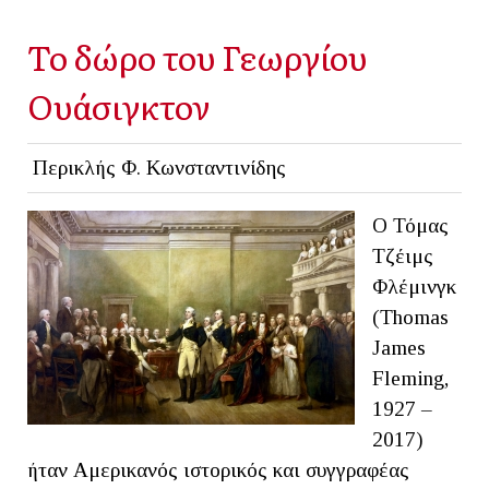
To δώρο του Γεωργίου
Ουάσιγκτον
Περικλής Φ. Κωνσταντινίδης
Ο Τόμας
Τζέιμς
Φλέμινγκ
(Thomas
James
Fleming,
1927 –
2017)
ήταν Αμερικανός ιστορικός και συγγραφέας