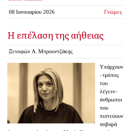
08 Ιανουαρίου 2026
Γνώμες
Η επέλαση της αήθειας
Ξενοφών Α. Μπρουντζάκης
Υπάρχουν
–τρόπος
του
λέγειν–
άνθρωποι
που
πιστεύουν
σοβαρά