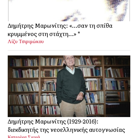
Δημήτρης Μαρωνίτης: «…σαν τη σπίθα
κρυμμένος στη στάχτη…» *
Λίζυ Τσιριμώκου
Δημήτρης Μαρωνίτης (1929-2016):
διεκδικητής της νεοελληνικής αυτογνωσίας
Κατερίνα Σχινά