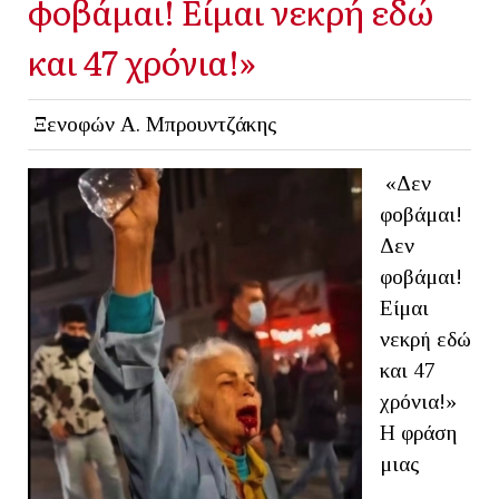
φοβάμαι! Είμαι νεκρή εδώ
και 47 χρόνια!»
Ξενοφών Α. Μπρουντζάκης
«Δεν
φοβάμαι!
Δεν
φοβάμαι!
Είμαι
νεκρή εδώ
και 47
χρόνια!»
Η φράση
μιας