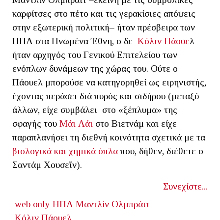
καρφίτσες στο πέτο και τις γερακίσιες απόψεις
στην εξωτερική πολιτική– ήταν πρέσβειρα των
ΗΠΑ στα Ηνωμένα Έθνη, ο δε
Κόλιν Πάουε
λ
ήταν αρχηγός του Γενικού Επιτελείου των
ενόπλων δυνάμεων της χώρας του. Ούτε ο
Πάουελ μπορούσε να κατηγορηθεί ως ειρηνιστής,
έχοντας περάσει διά πυρός και σιδήρου (μεταξύ
άλλων, είχε συμβάλει στο «ξέπλυμα» της
σφαγής του
Μάι Λάι
στο Βιετνάμ και είχε
παραπλανήσει τη διεθνή κοινότητα σχετικά με τα
βιολογικά και χημικά όπλα
που, δήθεν, διέθετε ο
Σαντάμ Χουσεΐν).
Συνεχίστε...
web only
ΗΠΑ
Μαντλίν Ολμπράιτ
Κόλιν Πάουελ