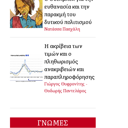
ευθανασία και την
παρακμή του
δυτικού πολιτισμού
Νατάσσα Πασχάλη
Η ακρίβεια των
τιμών και ο
πληθωρισμός
ανακριβειών και
παραπληροφόρησης
Γιώργος Θυφρονίτης -
Θοδωρής Παντελάρος
ΓΝΩΜΕΣ