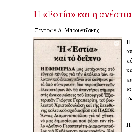
Η «Εστία» και η ανέστια
Ξενοφών Α. Μπρουντζάκης
Η 
απ
κό
κα
κα
ισ
σκ
Η 