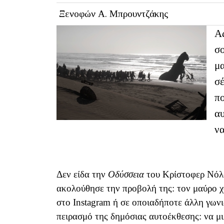
Ξενοφών Α. Μπρουντζάκης
Ας
σο
μα
σέ
πο
αυ
να
Δεν είδα την
Οδύσσεια
του Κρίστοφερ Νόλα
ακολούθησε την προβολή της: τον μαύρο χ
στο Instagram ή σε οποιαδήποτε άλλη γων
πειρασμό της δημόσιας αυτοέκθεσης: να μι