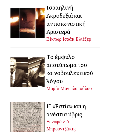
Ισραηλινή
Ακροδεξιά και
αντισιωνιστική
Αριστερά
Βίκτωρ Ισαάκ Ελιέζερ
Το έμφυλο
αποτύπωμα του
κοινοβουλευτικού
λόγου
Μαρία Μανωλοπούλου
Η «Εστία» και η
ανέστια ύβρις
Ξενοφών Α.
Μπρουντζάκης