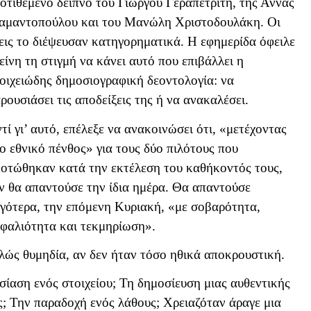
οτιθέμενο δείπνο του Γιώργου Γεραπετρίτη, της Άννας
αμαντοπούλου και του Μανώλη Χριστοδουλάκη. Οι
εις το διέψευσαν κατηγορηματικά. Η εφημερίδα όφειλε
είνη τη στιγμή να κάνει αυτό που επιβάλλει η
οιχειώδης δημοσιογραφική δεοντολογία: να
ρουσιάσει τις αποδείξεις της ή να ανακαλέσει.
τί γι’ αυτό, επέλεξε να ανακοινώσει ότι, «μετέχοντας
ο εθνικό πένθος» για τους δύο πιλότους που
οτώθηκαν κατά την εκτέλεση του καθήκοντός τους,
ν θα απαντούσε την ίδια ημέρα. Θα απαντούσε
γότερα, την επόμενη Κυριακή, «με σοβαρότητα,
φαλιότητα και τεκμηρίωση».
ώς θυμηδία, αν δεν ήταν τόσο ηθικά αποκρουστική.
σίαση ενός στοιχείου; Τη δημοσίευση μιας αυθεντικής
; Την παραδοχή ενός λάθους; Χρειαζόταν άραγε μια