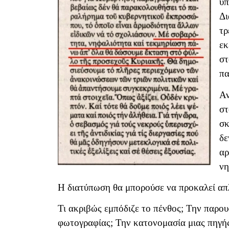
υπ
Δι
τρ
εκ
στ
πα
Αν
στ
σκ
δε
αρ
νη
Η διατύπωση θα μπορούσε να προκαλεί απλ
Τι ακριβώς εμπόδιζε το πένθος; Την παρου
φωτογραφίας; Την κατονομασία μιας πηγής