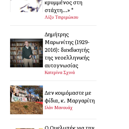
κρυμμένος στη
στάχτη…» *
Λίζυ Τσιριμώκου
Δημήτρης
Μαρωνίτης (1929-
2016): διεκδικητής
της νεοελληνικής
αυτογνωσίας
Κατερίνα Σχινά
Δεν κοιμόμαστε με
φίδια, κ. Μαργαρίτη
Ιλάν Μανουάχ
Ο Ουελμπέκ για την