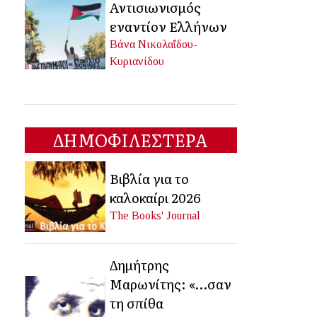
Αντισιωνισμός
εναντίον Ελλήνων
Βάνα Νικολαΐδου-
Κυριανίδου
ΔΗΜΟΦΙΛΕΣΤΕΡΑ
Βιβλία για το
καλοκαίρι 2026
The Books' Journal
Δημήτρης
Μαρωνίτης: «…σαν
τη σπίθα