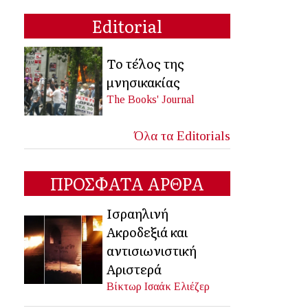
Editorial
Το τέλος της
μνησικακίας
The Books' Journal
Όλα τα Editorials
ΠΡΟΣΦΑΤΑ ΑΡΘΡΑ
Ισραηλινή
Ακροδεξιά και
αντισιωνιστική
Αριστερά
Βίκτωρ Ισαάκ Ελιέζερ