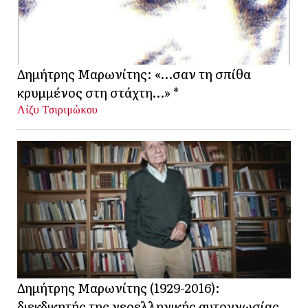
Δημήτρης Μαρωνίτης: «…σαν τη σπίθα
κρυμμένος στη στάχτη…» *
Λίζυ Τσιριμώκου
Δημήτρης Μαρωνίτης (1929-2016):
διεκδικητής της νεοελληνικής αυτογνωσίας