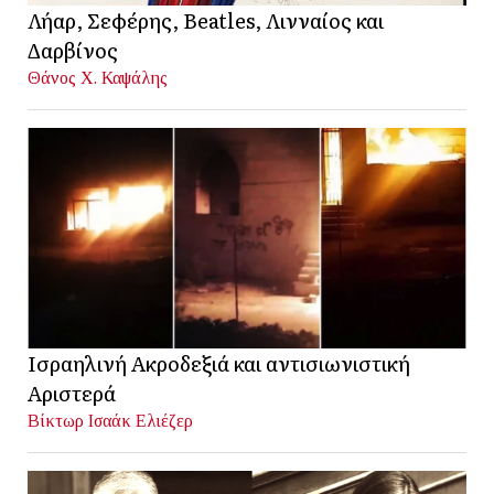
Λήαρ, Σεφέρης, Beatles, Λινναίος και
Δαρβίνος
Θάνος Χ. Καψάλης
Ισραηλινή Ακροδεξιά και αντισιωνιστική
Αριστερά
Βίκτωρ Ισαάκ Ελιέζερ