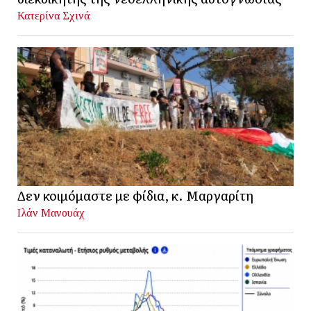
Κατερίνα Σχινά
Δεν κοιμόμαστε με φίδια, κ. Μαργαρίτη
Ιλάν Μανουάχ