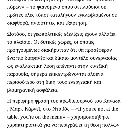
πόρων» – το φαινόμενο όπου οι πλούσιοι σε
πρώτες ύλες τόποι καταλήγουν εγκλωβισμένοι σε
διαφθορά, ανισότητες και εξάρτηση.
Ωστόσο, οι γεωπολιτικές εξελίξεις έχουν αλλάξει
το πλαίσιο. Οι δυτικές χώρες, οι οποίες
προηγουμένως διακήρυτταν ότι θα προσέφεραν
ένα πιο διαφανές και δίκαιο μοντέλο συνεργασίας
ως εναλλακτική λύση απέναντι στην κινεζική
παρουσία, σήμερα επικεντρώνονται ολοένα
περισσότερο στη δική τους ενεργειακή και
βιομηχανική ασφάλεια.
Η περίφημη φράση του πρωθυπουργού του Καναδά
, Μαρκ Κάρνεϊ, στο Νταβός – «
If
you
'
re
not
at
the
table
,
you
'
re
on
the
menu
» – χρησιμοποιήθηκε
χαρακτηριστικά για να περιγράψει τη θέση πολλών