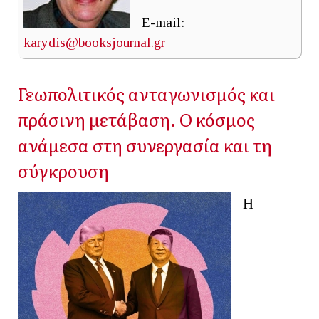
E-mail:
karydis@booksjournal.gr
Γεωπολιτικός ανταγωνισμός και
πράσινη μετάβαση. Ο κόσμος
ανάμεσα στη συνεργασία και τη
σύγκρουση
Η