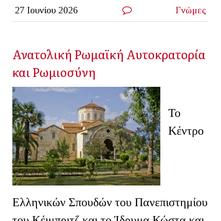
27 Ιουνίου 2026
Γνώμες
Ανατολική Ρωμαϊκή Αυτοκρατορία
και Ρωμιοσύνη
Το
Κέντρο
Ελληνικών Σπουδών του Πανεπιστημίου
του Κέιμπριτζ και το Ίδρυμα Κώστα και