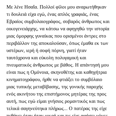
Με λένε Ησαΐα. Πολλοί φίλοι μου αναρωτήθηκαν
τι δουλειά είχα εγώ, ένας απλός γραφιάς, ένας
Εβραίος συμβολαιογράφος, σοβαρός άνθρωπος και
οικογενειάρχης, να κάτσω να αφηγηθώ την ιστορία
μιας όμορφης γυναίκας που ορισμένοι άντρες στο
περιβάλλον της αποκαλούσαν, όπως έμαθα εκ των
υστέρων, ιερή ή σοφή πόρνη, γιατί ήταν
ταυτόχρονα και εύκολη πολυγαμική και
πνευματικός άνθρωπος με βάθος. Η απάντησή μου
είναι πως η Ομόνοια, σκηνοθέτης και καθηγήτρια
κινηματογράφου, ήρθε να φτιάξει το συμβόλαιο
μιας τυπικής μεταβίβασης, της γονικής παροχής
ενός ακινήτου της επιστήμονος μητέρας της προς
αυτή, πως εγώ είμαι γνήσιος ρομαντικός και πως
τελικά σαγηνεύτηκα πλήρως... Ο πατέρας της είχε
πεθάνει όταν ήταν μικρή και τις είχε αφήσει μόνες