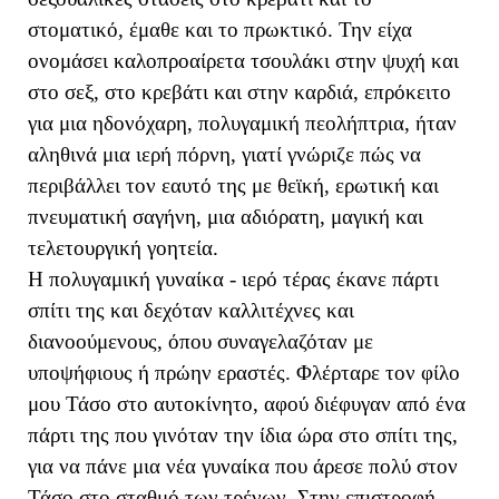
στοματικό, έμαθε και το πρωκτικό. Την είχα
ονομάσει καλοπροαίρετα τσουλάκι στην ψυχή και
στο σεξ, στο κρεβάτι και στην καρδιά, επρόκειτο
για μια ηδονόχαρη, πολυγαμική πεολήπτρια, ήταν
αληθινά μια ιερή πόρνη, γιατί γνώριζε πώς να
περιβάλλει τον εαυτό της με θεϊκή, ερωτική και
πνευματική σαγήνη, μια αδιόρατη, μαγική και
τελετουργική γοητεία.
H πολυγαμική γυναίκα - ιερό τέρας έκανε πάρτι
σπίτι της και δεχόταν καλλιτέχνες και
διανοούμενους, όπου συναγελαζόταν με
υποψήφιους ή πρώην εραστές. Φλέρταρε τον φίλο
μου Τάσο στο αυτοκίνητο, αφού διέφυγαν από ένα
πάρτι της που γινόταν την ίδια ώρα στο σπίτι της,
για να πάνε μια νέα γυναίκα που άρεσε πολύ στον
Τάσο στο σταθμό των τρένων. Στην επιστροφή,