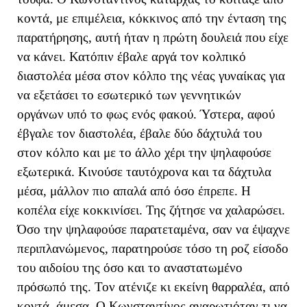
κοντά, με επιμέλεια, κόκκινος από την ένταση της
παρατήρησης, αυτή ήταν η πρώτη δουλειά που είχε
να κάνει. Κατόπιν έβαλε αργά τον κολπικό
διαστολέα μέσα στον κόλπο της νέας γυναίκας για
να εξετάσει το εσωτερικό των γεννητικών
οργάνων υπό το φως ενός φακού. Ύστερα, αφού
έβγαλε τον διαστολέα, έβαλε δύο δάχτυλά του
στον κόλπο και με το άλλο χέρι την ψηλαφούσε
εξωτερικά. Κινούσε ταυτόχρονα και τα δάχτυλα
μέσα, μάλλον πιο απαλά από όσο έπρεπε. Η
κοπέλα είχε κοκκινίσει. Της ζήτησε να χαλαρώσει.
Όσο την ψηλαφούσε παρατεταμένα, σαν να έψαχνε
περιπλανώμενος, παρατηρούσε τόσο τη ροζ είσοδο
του αιδοίου της όσο και το αναστατωμένο
πρόσωπό της. Τον ατένιζε κι εκείνη θαρραλέα, από
κοντά, άμεσα. Ο Κωνσταντίνος αναρωτιόταν τι να