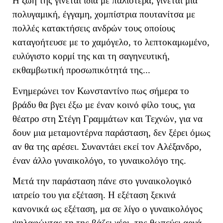
Η ζωή της γίνεται ίδια με παλιότερα, γίνεται μια
πολυγαμική, έγγαμη, χομπίστρια πουτανίτσα με
πολλές κατακτήσεις ανδρών τους οποίους
καταγοήτευσε με το χαμόγελο, το λεπτοκαμωμένο,
ευλύγιστο κορμί της και τη σαγηνευτική,
εκθαμβωτική προσωπικότητά της...
Ενημερώνει τον Κωνσταντίνο πως σήμερα το
βράδυ θα βγει έξω με έναν κοινό φίλο τους, για
θέατρο στη Στέγη Γραμμάτων και Τεχνών, για να
δουν μια μεταμοντέρνα παράσταση, δεν ξέρει όμως
αν θα της αρέσει. Συναντάει εκεί τον Αλέξανδρο,
έναν άλλο γυναικολόγο, το γυναικολόγο της.
Μετά την παράσταση πάνε στο γυναικολογικό
ιατρείο του για εξέταση. Η εξέταση ξεκινά
κανονικά ως εξέταση, μα σε λίγο ο γυναικολόγος
ψηλαφώντας τη της βάζει χέρι, της θωπεύει αργά