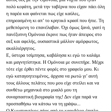
πολύ κεφάτη, μετά την ταβέρνα που είχαν πάει όλη
η παρέα και φαίνεται πως είχε καύλες,
επηρεασμένη κι απ’ το κρητικό κρασί που ήπιε. Τη
μεθεπόμενη το επανέλαβαν. Όχι όμως ξανά, γιατί η
πανέξυπνη Ομόνοια έκρινε πως ήταν άπειρος στο
σεξ και αφελής, ουσιαστικά μάλλον αμόρφωτος,
ακαλλιέργητος.
Ε, ύστερα τσίμπησα, καβάλησα κι εγώ το καλάμι
και μαγνητίστηκα. Η Ομόνοια με συνεπήρε. Μέχρι
τότε είχε έρθει πέντε φορές στο γραφείο μου. Κι
εγώ καταγοητευμένος, άρχισα να ρωτώ γι’ αυτή
τους άλλους πελάτες που μου είχε στείλει και να
συνθέτω μηχανικά στο μυαλό μου τη
συναρπαστική βιογραφία της! Δεν είχα παρά να
προσπαθήσω να κάτσω να τη γράψω...
Ο Κωνσταντίνος πήρε από το καρυδένιο έπιπλο