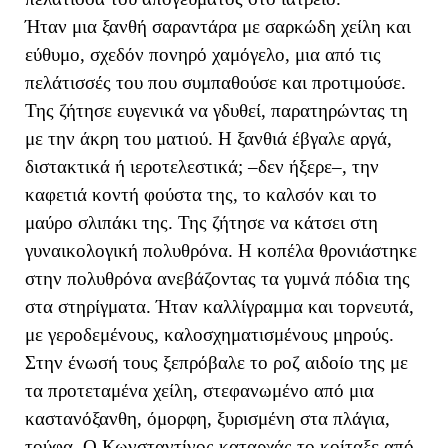
Ήταν μια ξανθή σαραντάρα με σαρκώδη χείλη και
εύθυμο, σχεδόν πονηρό χαμόγελο, μια από τις
πελάτισσές του που συμπαθούσε και προτιμούσε.
Της ζήτησε ευγενικά να γδυθεί, παρατηρώντας τη
με την άκρη του ματιού. Η ξανθιά έβγαλε αργά,
διστακτικά ή ιεροτελεστικά; –δεν ήξερε–, την
καφετιά κοντή φούστα της, το καλσόν και το
μαύρο σλιπάκι της. Της ζήτησε να κάτσει στη
γυναικολογική πολυθρόνα. Η κοπέλα θρονιάστηκε
στην πολυθρόνα ανεβάζοντας τα γυμνά πόδια της
στα στηρίγματα. Ήταν καλλίγραμμα και τορνευτά,
με γεροδεμένους, καλοσχηματισμένους μηρούς.
Στην ένωσή τους ξεπρόβαλε το ροζ αιδοίο της με
τα προτεταμένα χείλη, στεφανωμένο από μια
καστανόξανθη, όμορφη, ξυρισμένη στα πλάγια,
τούφα. Ο Κωνσταντίνος καταρχάς το κοίταξε από