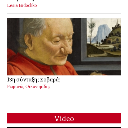
Lesia Bidochko
13η σύνταξη; Σοβαρά;
Ρωμανός Οικονομίδης
Video