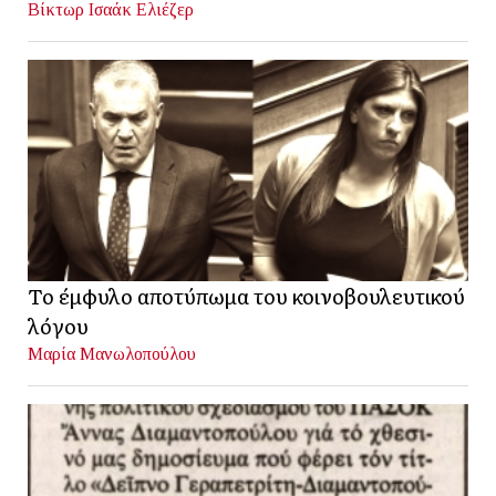
Βίκτωρ Ισαάκ Ελιέζερ
Το έμφυλο αποτύπωμα του κοινοβουλευτικού
λόγου
Μαρία Μανωλοπούλου