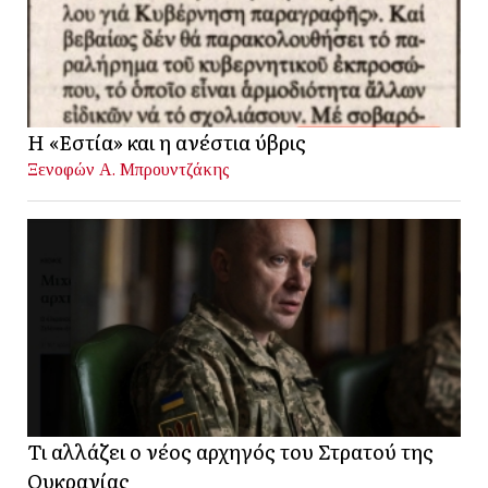
Η «Εστία» και η ανέστια ύβρις
Ξενοφών Α. Μπρουντζάκης
Τι αλλάζει ο νέος αρχηγός του Στρατού της
Ουκρανίας