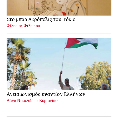
Στο μπαρ Ακρόπολις του Τόκιο
Φίλιππος Φιλίππου
Αντισιωνισμός εναντίον Ελλήνων
Βάνα Νικολαΐδου-Κυριανίδου