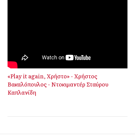
«Play it again, Χρήστο» - Χρήστος
Βακαλόπουλος - Ντοκιμαντέρ Σταύρου
Καπλανίδη