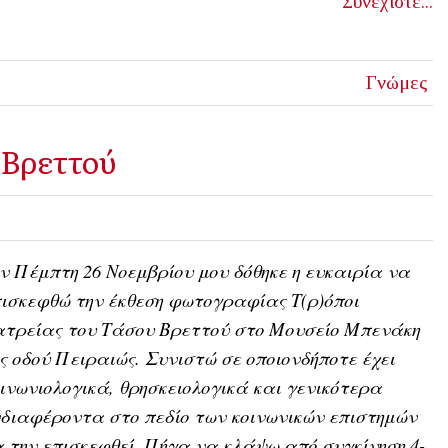
Συνεχίστε...
Γνώμες
 Βρεττού
ν Πέμπτη 26 Νοεμβρίου μου δόθηκε η ευκαιρία να
ισκεφθώ την έκθεση φωτογραφίας Τ(ρ)όποι
ατρείας του Τάσου Βρεττού στο Μουσείο Μπενάκη
ς οδού Πειραιώς. Συνιστώ σε οποιονδήποτε έχει
ινωνιολογικά, θρησκειολογικά και γενικότερα
διαφέροντα στο πεδίο των κοινωνικών επιστημών
 την επισκεφθεί. Πήγα να κλάψω από συγκίνηση 4-