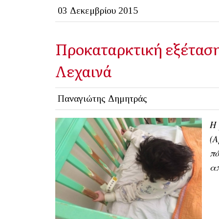
03 Δεκεμβρίου 2015
Προκαταρκτική εξέταση
Λεχαινά
Παναγιώτης Δημητράς
Η
(Α
πό
απ