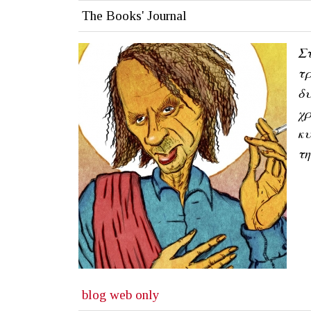
The Books' Journal
Στ
τρ
δυ
χρ
κυ
τ
blog
web only