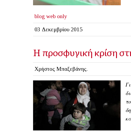
blog
web only
03 Δεκεμβρίου 2015
Η προσφυγική κρίση στη
Χρήστος Μπαξεβάνης.
Γι
δι
το
δη
κα