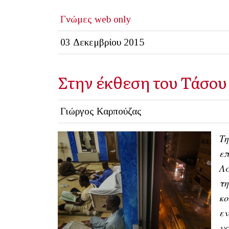
Γνώμες
web only
03 Δεκεμβρίου 2015
Στην έκθεση του Τάσου
Γιώργος Καρπούζας
Τη
επ
Λ
τη
κο
εν
να