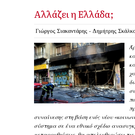
Αλλάζει η Ελλάδα;
Γιώργος Σιακαντάρης - Δημήτρης Σκάλκ
Ά
κα
κα
χα
δι
συ
πο
πρ
συναίνεσης στη βάση ενός νέου «κοινων
σύστημα σε ένα εθνικό σχέδιο ανασυγκ
μεταρρυθμίσεις, θα απελευθερώσει τις